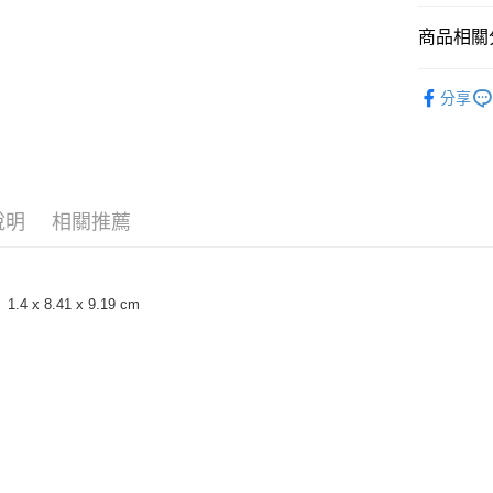
國泰世
聯邦商
匯豐（
Apple Pay
臺灣中
商品相關分
元大商
聯邦商
匯豐（
玉山商
街口支付
元大商
聯邦商
攝影器材
台新國
玉山商
分享
元大商
台灣樂
悠遊付
台新國
｜攝影器
玉山商
台灣樂
台新國
Google Pa
✨最新優
台灣樂
全支付
說明
相關推薦
全盈+PAY
AFTEE先
相關說明
寸 ‏ : ‎ 1.4 x 8.41 x 9.19 cm
【關於「A
ATM付款
AFTEE
便利好安
１．簡單
２．便利
運送方式
３．安心
全家取貨
【「AFT
每筆NT$6
１．於結帳