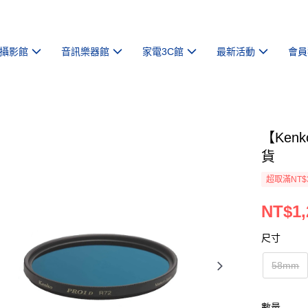
攝影館
音訊樂器館
家電3C館
最新活動
會員
【Ken
貨
超取滿NT$
NT$1,
尺寸
58mm
數量