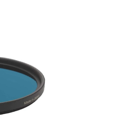
頁面，進行簡訊認證並確認金額後，即可完成結帳。
貨付款
成立數日內，您將收到繳費通知簡訊。
費通知簡訊後14天內，點擊此簡訊中的連結，可透過四大超商
0，滿NT$399(含以上)免運費
網路銀行／等多元方式進行付款，方視為交易完成。
：結帳手續完成當下不需立刻繳費，但若您需要取消訂單，請聯
付款
的店家。未經商家同意取消之訂單仍視為有效，需透過AFTEE
繳納相關費用。
0，滿NT$399(含以上)免運費
否成功請以「AFTEE先享後付 」之結帳頁面顯示為準，若有關於
功／繳費後需取消欲退款等相關疑問，請聯繫「AFTEE先享後
援中心」
https://netprotections.freshdesk.com/support/home
5，滿NT$399(含以上)免運費
項】
市自取
恩沛科技股份有限公司提供之「AFTEE先享後付」服務完成之
依本服務之必要範圍內提供個人資料，並將交易相關給付款項請
讓予恩沛科技股份有限公司。
個人資料處理事宜，請瀏覽以下網址：
ee.tw/terms/#terms3
年的使用者請事先徵得法定代理人或監護人之同意方可使用
E先享後付」，若未經同意申辦者引起之損失，本公司不負相關責
AFTEE先享後付」時，將依據個別帳號之用戶狀況，依本公司
核予不同之上限額度；若仍有額度不足之情形，本公司將視審查
用戶進行身份認證。
一人註冊多個帳號或使用他人資訊註冊。若發現惡意使用之情
科技股份有限公司將有權停止該用戶之使用額度並採取法律行