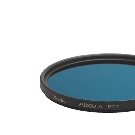
付」結帳
萊爾富取
２．訂單
３．收到繳
每筆NT$6
／ATM／
※ 請注意
7-11取貨
絡購買商品
先享後付
每筆NT$6
※ 交易是
是否繳費成
宅配
付客戶支
每筆NT$7
【注意事
付款後門
１．透過由
交易，需
免運費
求債權轉
２．關於
https://aft
３．未成
「AFTE
任。
４．使用「
即時審查
結果請求
５．嚴禁
形，恩沛