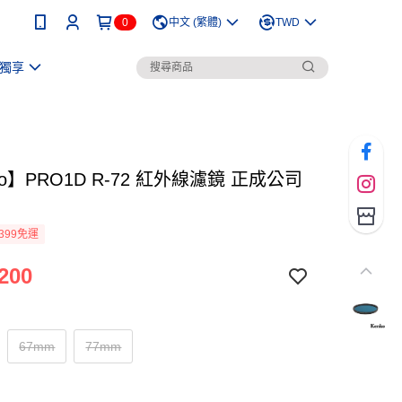
0
中文 (繁體)
TWD
獨享
ko】PRO1D R-72 紅外線濾鏡 正成公司
399免運
200
67mm
77mm