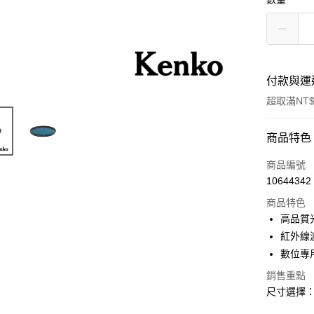
付款與運
超取滿NT$
付款方式
商品特色
信用卡一
商品編號
10644342
信用卡分
商品特色
3 期 
高品質
6 期 
合作金
紅外線
華南商
12 期
數位專
合作金
上海商
華南商
合作金
銷售重點
超商取貨
國泰世
上海商
華南商
尺寸選擇：5
臺灣中
國泰世
LINE Pay
上海商
匯豐（
臺灣中