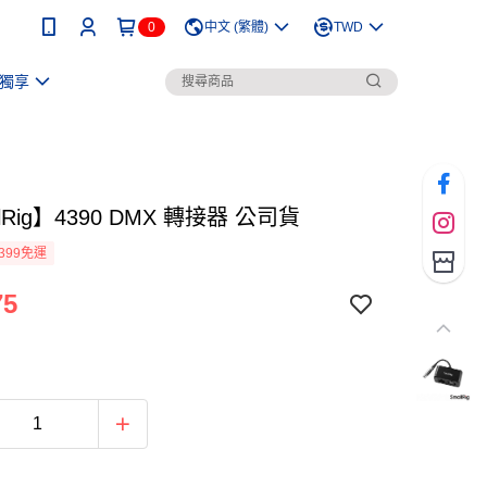
0
中文 (繁體)
TWD
獨享
lRig】4390 DMX 轉接器 公司貨
399免運
75