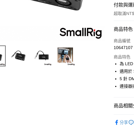
付款與運
超取滿NT$
付款方式
商品特色
信用卡一
商品編號
10647107
信用卡分
商品特色
3 期 
為 LE
6 期 
合作金
適用於 S
華南商
12 期
5 針 
合作金
上海商
華南商
連接器
合作金
超商取貨
國泰世
上海商
華南商
臺灣中
國泰世
LINE Pay
上海商
匯豐（
臺灣中
商品相關分
國泰世
聯邦商
匯豐（
Apple Pay
臺灣中
元大商
聯邦商
攝影器材
匯豐（
玉山商
街口支付
分享
元大商
聯邦商
台新國
｜攝影器
玉山商
元大商
台灣樂
悠遊付