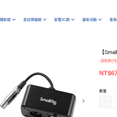
攝影館
音訊樂器館
家電3C館
最新活動
會員
【Smal
超取滿NT$
NT$6
數量