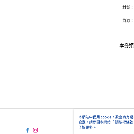
材質
貨源
本分類
本網站中使用 cookie，欲查詢有關
設定，請參閱本網站「
隱私權條款
使用 cookie。
了解更多 >