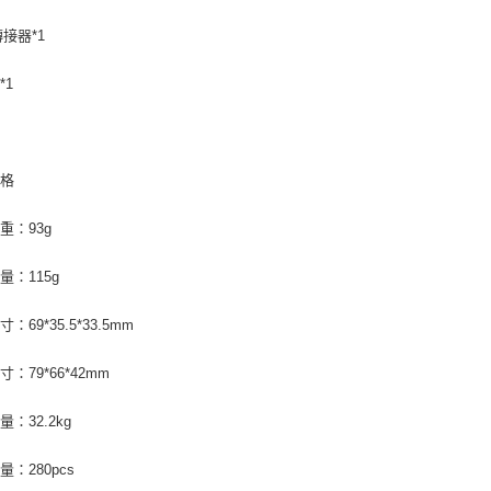
先享後付
每筆NT$6
※ 交易是
轉接器*1
是否繳費成
宅配
付客戶支
*1
每筆NT$7
【注意事
付款後門
１．透過由
交易，需
免運費
求債權轉
規格
２．關於
https://aft
重：93g
３．未成
「AFTE
任。
量：115g
４．使用「
即時審查
：69*35.5*33.5mm
結果請求
５．嚴禁
形，恩沛
：79*66*42mm
動。
：32.2kg
量：280pcs