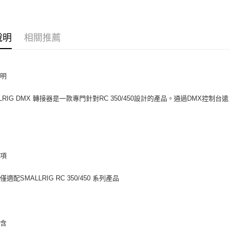
台新國
✨最新優
玉山商
台灣樂
台新國
Google Pa
台灣樂
說明
相關推薦
全支付
全盈+PAY
AFTEE先
說明
相關說明
【關於「A
LLRIG DMX 轉接器是一款專門針對RC 350/450設計的產品。通過DMX控制台遠
ATM付款
AFTEE
便利好安
１．簡單
２．便利
運送方式
３．安心
事項
全家取貨
【「AFT
每筆NT$6
１．於結帳
適配SMALLRIG RC 350/450 系列產品
付」結帳
萊爾富取
２．訂單
３．收到繳
每筆NT$6
／ATM／
※ 請注意
7-11取貨
包含
絡購買商品