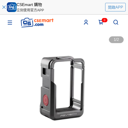
CSEmart 購物
開啟APP
立刻使用官方APP
0
1
/
2