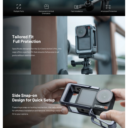
便利好安心！
１．簡單：不需註冊會員、不需綁卡、不需儲值。
運送方式
２．便利：只要手機號碼，簡訊認證，即可結帳。
３．安心：先確認商品／服務後，再付款。
全家取貨付款
每筆NT$60，滿NT$399(含以上)免運費
【「AFTEE先享後付」結帳流程】
１．於結帳方式選擇「AFTEE先享後付」後，將跳轉至「AFTEE先享後付」
萊爾富取貨付款
結帳頁面，進行簡訊認證並確認金額後，即可完成結帳。
２．訂單成立數日內，您將收到繳費通知簡訊。
每筆NT$60，滿NT$399(含以上)免運費
３．收到繳費通知簡訊後14天內，點擊此簡訊中的連結，可透過四大超商／
ATM／網路銀行／等多元方式進行付款，方視為交易完成。
7-11取貨付款
※ 請注意：結帳手續完成當下不需立刻繳費，但若您需要取消訂單，請聯絡
每筆NT$60，滿NT$399(含以上)免運費
購買商品的店家。未經商家同意取消之訂單仍視為有效，需透過AFTEE先享
後付繳納相關費用。
宅配
※ 交易是否成功請以「AFTEE先享後付 」之結帳頁面顯示為準，若有關於
是否繳費成功／繳費後需取消欲退款等相關疑問，請聯繫「AFTEE先享後付
每筆NT$75，滿NT$399(含以上)免運費
客戶支援中心」
https://netprotections.freshdesk.com/support/home
付款後門市自取
【注意事項】
１．透過由恩沛科技股份有限公司提供之「AFTEE先享後付」服務完成之交
免運費
易，需依本服務之必要範圍內提供個人資料，並將交易相關給付款項請求債
權轉讓予恩沛科技股份有限公司。
２．關於個人資料處理事宜，請瀏覽以下網址：
https://aftee.tw/terms/#terms3
３．未成年的使用者請事先徵得法定代理人或監護人之同意方可使用