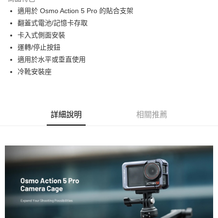
6 期 0 利率 每期
NT$208
21家銀行
合作金庫商業銀行
第一商業銀行
適用於 Osmo Action 5 Pro 的貼合支架
華南商業銀行
彰化商業銀行
12 期 0 利率 每期
NT$104
21家銀行
合作金庫商業銀行
第一商業銀行
翻蓋式電池/記憶卡存取
上海商業儲蓄銀行
台北富邦商業銀行
華南商業銀行
彰化商業銀行
合作金庫商業銀行
第一商業銀行
超商取貨付款
國泰世華商業銀行
兆豐國際商業銀行
卡入式側面安裝
上海商業儲蓄銀行
台北富邦商業銀行
華南商業銀行
彰化商業銀行
臺灣中小企業銀行
台中商業銀行
運轉/停止按鈕
國泰世華商業銀行
兆豐國際商業銀行
LINE Pay
上海商業儲蓄銀行
台北富邦商業銀行
匯豐（台灣）商業銀行
華泰商業銀行
臺灣中小企業銀行
台中商業銀行
適用於水平或垂直使用
國泰世華商業銀行
兆豐國際商業銀行
聯邦商業銀行
遠東國際商業銀行
匯豐（台灣）商業銀行
華泰商業銀行
Apple Pay
冷靴安裝座
臺灣中小企業銀行
台中商業銀行
元大商業銀行
永豐商業銀行
聯邦商業銀行
遠東國際商業銀行
匯豐（台灣）商業銀行
華泰商業銀行
玉山商業銀行
星展（台灣）商業銀行
街口支付
元大商業銀行
永豐商業銀行
聯邦商業銀行
遠東國際商業銀行
台新國際商業銀行
中國信託商業銀行
玉山商業銀行
星展（台灣）商業銀行
元大商業銀行
永豐商業銀行
台灣樂天信用卡公司
悠遊付
台新國際商業銀行
中國信託商業銀行
玉山商業銀行
星展（台灣）商業銀行
詳細說明
相關推薦
台灣樂天信用卡公司
台新國際商業銀行
中國信託商業銀行
Google Pay
台灣樂天信用卡公司
全支付
全盈+PAY
AFTEE先享後付
相關說明
【關於「AFTEE先享後付」】
ATM付款
AFTEE先享後付是「在收到商品之後才付款」的支付方式。 讓您購物簡單