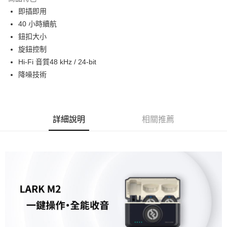
6 期 0 利率 每期
NT$676
21家銀行
合作金庫商業銀行
第一商業銀行
即插即用
華南商業銀行
彰化商業銀行
12 期 0 利率 每期
NT$338
21家銀行
合作金庫商業銀行
第一商業銀行
40 小時續航
上海商業儲蓄銀行
台北富邦商業銀行
華南商業銀行
彰化商業銀行
合作金庫商業銀行
第一商業銀行
超商取貨付款
國泰世華商業銀行
兆豐國際商業銀行
鈕扣大小
上海商業儲蓄銀行
台北富邦商業銀行
華南商業銀行
彰化商業銀行
臺灣中小企業銀行
台中商業銀行
旋鈕控制
國泰世華商業銀行
兆豐國際商業銀行
LINE Pay
上海商業儲蓄銀行
台北富邦商業銀行
匯豐（台灣）商業銀行
華泰商業銀行
臺灣中小企業銀行
台中商業銀行
Hi-Fi 音質48 kHz / 24-bit
國泰世華商業銀行
兆豐國際商業銀行
聯邦商業銀行
遠東國際商業銀行
匯豐（台灣）商業銀行
華泰商業銀行
Apple Pay
降噪技術
臺灣中小企業銀行
台中商業銀行
元大商業銀行
永豐商業銀行
聯邦商業銀行
遠東國際商業銀行
匯豐（台灣）商業銀行
華泰商業銀行
玉山商業銀行
星展（台灣）商業銀行
街口支付
元大商業銀行
永豐商業銀行
聯邦商業銀行
遠東國際商業銀行
台新國際商業銀行
中國信託商業銀行
玉山商業銀行
星展（台灣）商業銀行
元大商業銀行
永豐商業銀行
台灣樂天信用卡公司
悠遊付
台新國際商業銀行
中國信託商業銀行
玉山商業銀行
星展（台灣）商業銀行
詳細說明
相關推薦
台灣樂天信用卡公司
台新國際商業銀行
中國信託商業銀行
Google Pay
台灣樂天信用卡公司
全支付
全盈+PAY
AFTEE先享後付
相關說明
【關於「AFTEE先享後付」】
ATM付款
AFTEE先享後付是「在收到商品之後才付款」的支付方式。 讓您購物簡單