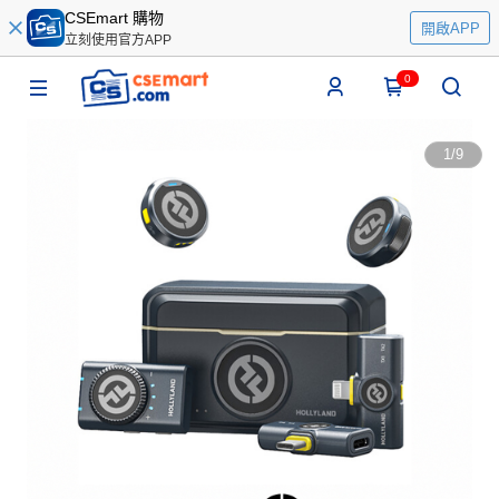
CSEmart 購物
開啟APP
立刻使用官方APP
0
1
/
9