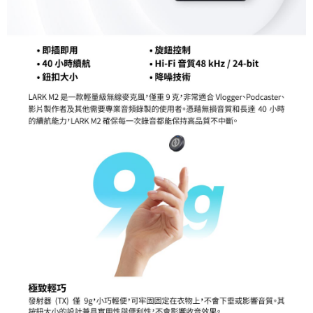
便利好安心！
１．簡單：不需註冊會員、不需綁卡、不需儲值。
運送方式
２．便利：只要手機號碼，簡訊認證，即可結帳。
３．安心：先確認商品／服務後，再付款。
全家取貨付款
每筆NT$60，滿NT$399(含以上)免運費
【「AFTEE先享後付」結帳流程】
１．於結帳方式選擇「AFTEE先享後付」後，將跳轉至「AFTEE先享後付」
萊爾富取貨付款
結帳頁面，進行簡訊認證並確認金額後，即可完成結帳。
２．訂單成立數日內，您將收到繳費通知簡訊。
每筆NT$60，滿NT$399(含以上)免運費
３．收到繳費通知簡訊後14天內，點擊此簡訊中的連結，可透過四大超商／
ATM／網路銀行／等多元方式進行付款，方視為交易完成。
7-11取貨付款
※ 請注意：結帳手續完成當下不需立刻繳費，但若您需要取消訂單，請聯絡
每筆NT$60，滿NT$399(含以上)免運費
購買商品的店家。未經商家同意取消之訂單仍視為有效，需透過AFTEE先享
後付繳納相關費用。
宅配
※ 交易是否成功請以「AFTEE先享後付 」之結帳頁面顯示為準，若有關於
是否繳費成功／繳費後需取消欲退款等相關疑問，請聯繫「AFTEE先享後付
每筆NT$75，滿NT$399(含以上)免運費
客戶支援中心」
https://netprotections.freshdesk.com/support/home
付款後門市自取
【注意事項】
１．透過由恩沛科技股份有限公司提供之「AFTEE先享後付」服務完成之交
免運費
易，需依本服務之必要範圍內提供個人資料，並將交易相關給付款項請求債
權轉讓予恩沛科技股份有限公司。
２．關於個人資料處理事宜，請瀏覽以下網址：
https://aftee.tw/terms/#terms3
３．未成年的使用者請事先徵得法定代理人或監護人之同意方可使用