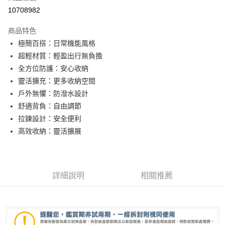
信用卡分期付款
10708982
3 期 0 利率 每期
NT$583
21家銀行
商品特色
6 期 0 利率 每期
NT$291
21家銀行
合作金庫商業銀行
第一商業銀行
極簡百搭：日常機能風格
華南商業銀行
彰化商業銀行
12 期 0 利率 每期
NT$145
21家銀行
合作金庫商業銀行
第一商業銀行
超輕材質：輕盈出行無負擔
上海商業儲蓄銀行
台北富邦商業銀行
華南商業銀行
彰化商業銀行
合作金庫商業銀行
第一商業銀行
超商取貨付款
國泰世華商業銀行
兆豐國際商業銀行
全方位防護：安心收納
上海商業儲蓄銀行
台北富邦商業銀行
華南商業銀行
彰化商業銀行
臺灣中小企業銀行
台中商業銀行
靈活擴充：更多收納空間
國泰世華商業銀行
兆豐國際商業銀行
LINE Pay
上海商業儲蓄銀行
台北富邦商業銀行
匯豐（台灣）商業銀行
華泰商業銀行
臺灣中小企業銀行
台中商業銀行
戶外無懼：防潑水設計
國泰世華商業銀行
兆豐國際商業銀行
聯邦商業銀行
遠東國際商業銀行
匯豐（台灣）商業銀行
華泰商業銀行
Apple Pay
舒適背負：自由調節
臺灣中小企業銀行
台中商業銀行
元大商業銀行
永豐商業銀行
聯邦商業銀行
遠東國際商業銀行
匯豐（台灣）商業銀行
華泰商業銀行
拉鍊設計：安全便利
玉山商業銀行
星展（台灣）商業銀行
街口支付
元大商業銀行
永豐商業銀行
聯邦商業銀行
遠東國際商業銀行
高效收納：靈活擴展
台新國際商業銀行
中國信託商業銀行
玉山商業銀行
星展（台灣）商業銀行
元大商業銀行
永豐商業銀行
台灣樂天信用卡公司
悠遊付
台新國際商業銀行
中國信託商業銀行
玉山商業銀行
星展（台灣）商業銀行
台灣樂天信用卡公司
台新國際商業銀行
中國信託商業銀行
Google Pay
台灣樂天信用卡公司
詳細說明
相關推薦
全支付
全盈+PAY
AFTEE先享後付