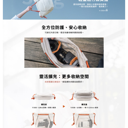
２．關於個人資料處理事宜，請瀏覽以下網址：
https://aftee.tw/terms/#terms3
３．未成年的使用者請事先徵得法定代理人或監護人之同意方可使用
「AFTEE先享後付」，若未經同意申辦者引起之損失，本公司不負相關責
任。
４．使用「AFTEE先享後付」時，將依據個別帳號之用戶狀況，依本公司即
時審查核予不同之上限額度；若仍有額度不足之情形，本公司將視審查結果
請求用戶進行身份認證。
５．嚴禁一人註冊多個帳號或使用他人資訊註冊。若發現惡意使用之情形，
恩沛科技股份有限公司將有權停止該用戶之使用額度並採取法律行動。