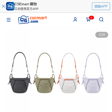
CSEmart 購物
開啟APP
立刻使用官方APP
0
1
/
10