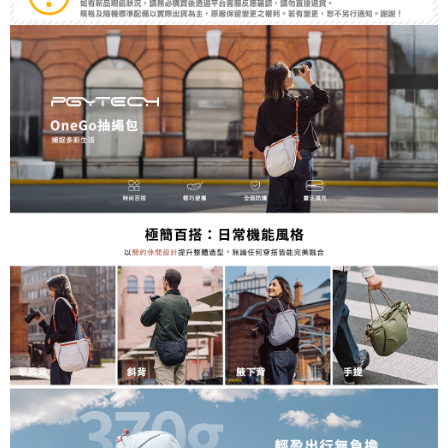
相關說明
【關於「AFTEE先享後付」】
ATM付款
AFTEE先享後付是「在收到商品之後才付款」的支付方式。 讓您購物簡單
便利好安心！
１．簡單：不需註冊會員、不需綁卡、不需儲值。
運送方式
２．便利：只要手機號碼，簡訊認證，即可結帳。
３．安心：先確認商品／服務後，再付款。
全家取貨付款
每筆NT$60，滿NT$399(含以上)免運費
【「AFTEE先享後付」結帳流程】
１．於結帳方式選擇「AFTEE先享後付」後，將跳轉至「AFTEE先享後付」
萊爾富取貨付款
結帳頁面，進行簡訊認證並確認金額後，即可完成結帳。
２．訂單成立數日內，您將收到繳費通知簡訊。
每筆NT$60，滿NT$399(含以上)免運費
３．收到繳費通知簡訊後14天內，點擊此簡訊中的連結，可透過四大超商／
ATM／網路銀行／等多元方式進行付款，方視為交易完成。
7-11取貨付款
※ 請注意：結帳手續完成當下不需立刻繳費，但若您需要取消訂單，請聯絡
每筆NT$60，滿NT$399(含以上)免運費
購買商品的店家。未經商家同意取消之訂單仍視為有效，需透過AFTEE先享
後付繳納相關費用。
宅配
※ 交易是否成功請以「AFTEE先享後付 」之結帳頁面顯示為準，若有關於
是否繳費成功／繳費後需取消欲退款等相關疑問，請聯繫「AFTEE先享後付
每筆NT$75，滿NT$399(含以上)免運費
客戶支援中心」
https://netprotections.freshdesk.com/support/home
付款後門市自取
【注意事項】
１．透過由恩沛科技股份有限公司提供之「AFTEE先享後付」服務完成之交
免運費
易，需依本服務之必要範圍內提供個人資料，並將交易相關給付款項請求債
權轉讓予恩沛科技股份有限公司。