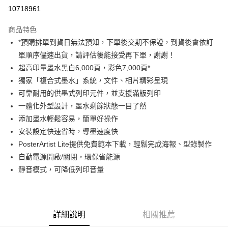
信用卡分期付款
10718961
3 期 0 利率 每期
NT$863
21家銀行
商品特色
6 期 0 利率 每期
NT$431
21家銀行
合作金庫商業銀行
第一商業銀行
*預購排單到貨日無法預知，下單後交期不保證，到貨後會依訂
華南商業銀行
彰化商業銀行
12 期 0 利率 每期
NT$215
21家銀行
合作金庫商業銀行
第一商業銀行
單順序儘速出貨，請評估後能接受再下單，謝謝！
上海商業儲蓄銀行
台北富邦商業銀行
華南商業銀行
彰化商業銀行
合作金庫商業銀行
第一商業銀行
LINE Pay
國泰世華商業銀行
兆豐國際商業銀行
超高印量墨水黑白6,000頁，彩色7,000頁*
上海商業儲蓄銀行
台北富邦商業銀行
華南商業銀行
彰化商業銀行
臺灣中小企業銀行
台中商業銀行
獨家「複合式墨水」系統，文件、相片精彩呈現
國泰世華商業銀行
兆豐國際商業銀行
Apple Pay
上海商業儲蓄銀行
台北富邦商業銀行
匯豐（台灣）商業銀行
華泰商業銀行
臺灣中小企業銀行
台中商業銀行
可靠耐用的供墨式列印元件，並支援滿版列印
國泰世華商業銀行
兆豐國際商業銀行
聯邦商業銀行
遠東國際商業銀行
匯豐（台灣）商業銀行
華泰商業銀行
街口支付
一體化外型設計，墨水剩餘狀態一目了然
臺灣中小企業銀行
台中商業銀行
元大商業銀行
永豐商業銀行
聯邦商業銀行
遠東國際商業銀行
匯豐（台灣）商業銀行
華泰商業銀行
添加墨水輕鬆容易，簡單好操作
玉山商業銀行
星展（台灣）商業銀行
悠遊付
元大商業銀行
永豐商業銀行
聯邦商業銀行
遠東國際商業銀行
安裝設定快速省時，導墨速度快
台新國際商業銀行
中國信託商業銀行
玉山商業銀行
星展（台灣）商業銀行
元大商業銀行
永豐商業銀行
台灣樂天信用卡公司
Google Pay
PosterArtist Lite提供免費範本下載，輕鬆完成海報、型錄製作
台新國際商業銀行
中國信託商業銀行
玉山商業銀行
星展（台灣）商業銀行
自動電源開啟/關閉，環保省能源
台灣樂天信用卡公司
台新國際商業銀行
中國信託商業銀行
全支付
靜音模式，可降低列印音量
台灣樂天信用卡公司
全盈+PAY
AFTEE先享後付
相關說明
詳細說明
相關推薦
【關於「AFTEE先享後付」】