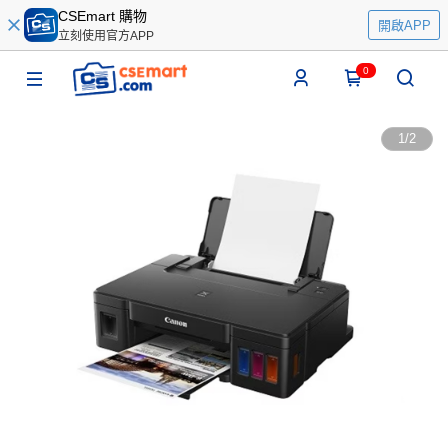
CSEmart 購物
開啟APP
立刻使用官方APP
0
1
/
2