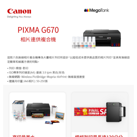
ATM付款
AFTEE先享後付是「在收到商品之後才付款」的支付方式。 讓您購物簡單
便利好安心！
１．簡單：不需註冊會員、不需綁卡、不需儲值。
運送方式
２．便利：只要手機號碼，簡訊認證，即可結帳。
３．安心：先確認商品／服務後，再付款。
宅配
每筆NT$75，滿NT$399(含以上)免運費
【「AFTEE先享後付」結帳流程】
１．於結帳方式選擇「AFTEE先享後付」後，將跳轉至「AFTEE先享後付」
付款後門市自取
結帳頁面，進行簡訊認證並確認金額後，即可完成結帳。
２．訂單成立數日內，您將收到繳費通知簡訊。
免運費
３．收到繳費通知簡訊後14天內，點擊此簡訊中的連結，可透過四大超商／
ATM／網路銀行／等多元方式進行付款，方視為交易完成。
※ 請注意：結帳手續完成當下不需立刻繳費，但若您需要取消訂單，請聯絡
購買商品的店家。未經商家同意取消之訂單仍視為有效，需透過AFTEE先享
後付繳納相關費用。
※ 交易是否成功請以「AFTEE先享後付 」之結帳頁面顯示為準，若有關於
是否繳費成功／繳費後需取消欲退款等相關疑問，請聯繫「AFTEE先享後付
客戶支援中心」
https://netprotections.freshdesk.com/support/home
【注意事項】
１．透過由恩沛科技股份有限公司提供之「AFTEE先享後付」服務完成之交
易，需依本服務之必要範圍內提供個人資料，並將交易相關給付款項請求債
權轉讓予恩沛科技股份有限公司。
２．關於個人資料處理事宜，請瀏覽以下網址：
https://aftee.tw/terms/#terms3