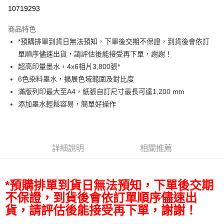
信用卡分期付款
10719293
3 期 0 利率 每期
NT$3,163
21家銀行
商品特色
6 期 0 利率 每期
NT$1,581
21家銀行
合作金庫商業銀行
第一商業銀行
*預購排單到貨日無法預知，下單後交期不保證，到貨後會依訂
華南商業銀行
彰化商業銀行
12 期 0 利率 每期
NT$790
21家銀行
合作金庫商業銀行
第一商業銀行
單順序儘速出貨，請評估後能接受再下單，謝謝！
上海商業儲蓄銀行
台北富邦商業銀行
華南商業銀行
彰化商業銀行
合作金庫商業銀行
第一商業銀行
LINE Pay
國泰世華商業銀行
兆豐國際商業銀行
超高印量墨水，4x6相片3,800張*
上海商業儲蓄銀行
台北富邦商業銀行
華南商業銀行
彰化商業銀行
臺灣中小企業銀行
台中商業銀行
6色染料墨水，擴展色域範圍及對比度
國泰世華商業銀行
兆豐國際商業銀行
Apple Pay
上海商業儲蓄銀行
台北富邦商業銀行
匯豐（台灣）商業銀行
華泰商業銀行
臺灣中小企業銀行
台中商業銀行
滿版列印最大至A4，紙張自訂尺寸最長可達1,200 mm
國泰世華商業銀行
兆豐國際商業銀行
聯邦商業銀行
遠東國際商業銀行
匯豐（台灣）商業銀行
華泰商業銀行
街口支付
添加墨水輕鬆容易，簡單好操作
臺灣中小企業銀行
台中商業銀行
元大商業銀行
永豐商業銀行
聯邦商業銀行
遠東國際商業銀行
匯豐（台灣）商業銀行
華泰商業銀行
玉山商業銀行
星展（台灣）商業銀行
悠遊付
元大商業銀行
永豐商業銀行
聯邦商業銀行
遠東國際商業銀行
台新國際商業銀行
中國信託商業銀行
玉山商業銀行
星展（台灣）商業銀行
元大商業銀行
永豐商業銀行
台灣樂天信用卡公司
Google Pay
台新國際商業銀行
中國信託商業銀行
玉山商業銀行
星展（台灣）商業銀行
詳細說明
相關推薦
台灣樂天信用卡公司
台新國際商業銀行
中國信託商業銀行
全支付
台灣樂天信用卡公司
全盈+PAY
*預購排單到貨日無法預知，下單後交期
不保證，到貨後會依訂單順序儘速出
AFTEE先享後付
貨，請評估後能接受再下單，謝謝！
相關說明
【關於「AFTEE先享後付」】