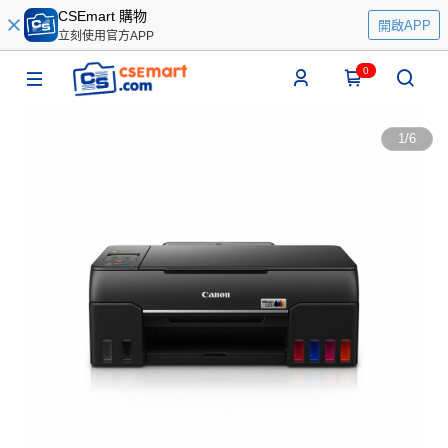
CSEmart 購物
開啟APP
立刻使用官方APP
0
1
/
6