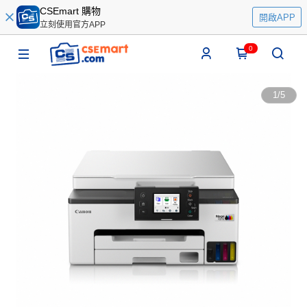
CSEmart 購物
開啟APP
立刻使用官方APP
0
1
/
5