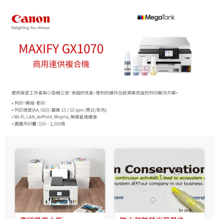
１．簡單：不需註冊會員、不需綁卡、不需儲值。
運送方式
２．便利：只要手機號碼，簡訊認證，即可結帳。
３．安心：先確認商品／服務後，再付款。
宅配
每筆NT$75，滿NT$399(含以上)免運費
【「AFTEE先享後付」結帳流程】
１．於結帳方式選擇「AFTEE先享後付」後，將跳轉至「AFTEE先享後付」
付款後門市自取
結帳頁面，進行簡訊認證並確認金額後，即可完成結帳。
２．訂單成立數日內，您將收到繳費通知簡訊。
免運費
３．收到繳費通知簡訊後14天內，點擊此簡訊中的連結，可透過四大超商／
ATM／網路銀行／等多元方式進行付款，方視為交易完成。
※ 請注意：結帳手續完成當下不需立刻繳費，但若您需要取消訂單，請聯絡
購買商品的店家。未經商家同意取消之訂單仍視為有效，需透過AFTEE先享
後付繳納相關費用。
※ 交易是否成功請以「AFTEE先享後付 」之結帳頁面顯示為準，若有關於
是否繳費成功／繳費後需取消欲退款等相關疑問，請聯繫「AFTEE先享後付
客戶支援中心」
https://netprotections.freshdesk.com/support/home
【注意事項】
１．透過由恩沛科技股份有限公司提供之「AFTEE先享後付」服務完成之交
易，需依本服務之必要範圍內提供個人資料，並將交易相關給付款項請求債
權轉讓予恩沛科技股份有限公司。
２．關於個人資料處理事宜，請瀏覽以下網址：
https://aftee.tw/terms/#terms3
３．未成年的使用者請事先徵得法定代理人或監護人之同意方可使用