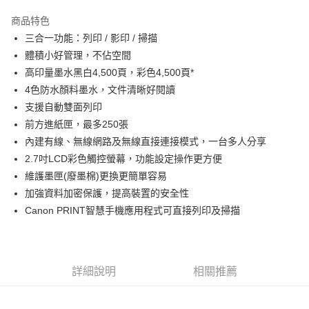
3 期 0 利率 每期
NT$2,996
21家銀行
商品特色
6 期 0 利率 每期
NT$1,498
21家銀行
合作金庫商業銀行
第一商業銀行
三合一功能：列印 / 影印 / 掃描
華南商業銀行
彰化商業銀行
12 期 0 利率 每期
NT$749
21家銀行
合作金庫商業銀行
第一商業銀行
體積小好管理，不佔空間
上海商業儲蓄銀行
台北富邦商業銀行
華南商業銀行
彰化商業銀行
合作金庫商業銀行
第一商業銀行
LINE Pay
國泰世華商業銀行
兆豐國際商業銀行
高印量墨水黑白4,500頁，彩色4,500頁*
上海商業儲蓄銀行
台北富邦商業銀行
華南商業銀行
彰化商業銀行
臺灣中小企業銀行
台中商業銀行
4色防水顏料墨水，文件清晰好閱讀
國泰世華商業銀行
兆豐國際商業銀行
Apple Pay
上海商業儲蓄銀行
台北富邦商業銀行
匯豐（台灣）商業銀行
華泰商業銀行
臺灣中小企業銀行
台中商業銀行
支援自動雙面列印
國泰世華商業銀行
兆豐國際商業銀行
聯邦商業銀行
遠東國際商業銀行
匯豐（台灣）商業銀行
華泰商業銀行
街口支付
前方進紙匣，最多250張
臺灣中小企業銀行
台中商業銀行
元大商業銀行
永豐商業銀行
聯邦商業銀行
遠東國際商業銀行
匯豐（台灣）商業銀行
華泰商業銀行
內建有線、無線網路及無線直接連接模式，一台多人分享
玉山商業銀行
星展（台灣）商業銀行
悠遊付
元大商業銀行
永豐商業銀行
聯邦商業銀行
遠東國際商業銀行
2.7吋LCD彩色觸控螢幕，功能設定操作更方便
台新國際商業銀行
中國信託商業銀行
玉山商業銀行
星展（台灣）商業銀行
元大商業銀行
永豐商業銀行
台灣樂天信用卡公司
Google Pay
維護墨匣(廢墨棉)更換更簡單容易
台新國際商業銀行
中國信託商業銀行
玉山商業銀行
星展（台灣）商業銀行
加強資料加密保護，提高裝置的安全性
台灣樂天信用卡公司
台新國際商業銀行
中國信託商業銀行
全支付
Canon PRINT智慧手機應用程式可直接列印及掃描
台灣樂天信用卡公司
全盈+PAY
AFTEE先享後付
相關說明
詳細說明
相關推薦
【關於「AFTEE先享後付」】
ATM付款
AFTEE先享後付是「在收到商品之後才付款」的支付方式。 讓您購物簡單
便利好安心！