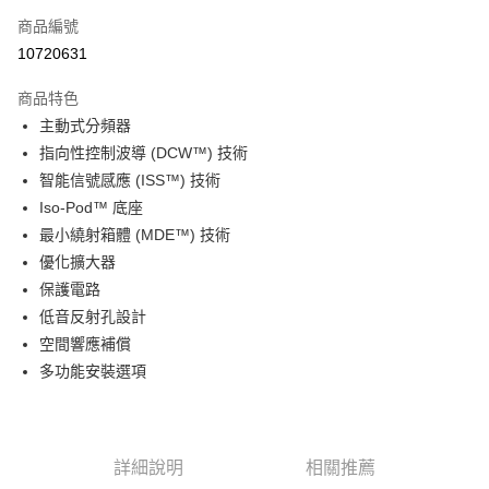
商品編號
信用卡分期付款
10720631
3 期 0 利率 每期
NT$8,933
21家銀行
商品特色
6 期 0 利率 每期
NT$4,466
21家銀行
合作金庫商業銀行
第一商業銀行
主動式分頻器
華南商業銀行
彰化商業銀行
12 期 0 利率 每期
NT$2,233
21家銀行
合作金庫商業銀行
第一商業銀行
指向性控制波導 (DCW™) 技術
上海商業儲蓄銀行
台北富邦商業銀行
華南商業銀行
彰化商業銀行
合作金庫商業銀行
第一商業銀行
LINE Pay
國泰世華商業銀行
兆豐國際商業銀行
智能信號感應 (ISS™) 技術
上海商業儲蓄銀行
台北富邦商業銀行
華南商業銀行
彰化商業銀行
臺灣中小企業銀行
台中商業銀行
Iso-Pod™ 底座
國泰世華商業銀行
兆豐國際商業銀行
Apple Pay
上海商業儲蓄銀行
台北富邦商業銀行
匯豐（台灣）商業銀行
華泰商業銀行
臺灣中小企業銀行
台中商業銀行
最小繞射箱體 (MDE™) 技術
國泰世華商業銀行
兆豐國際商業銀行
聯邦商業銀行
遠東國際商業銀行
匯豐（台灣）商業銀行
華泰商業銀行
街口支付
優化擴大器
臺灣中小企業銀行
台中商業銀行
元大商業銀行
永豐商業銀行
聯邦商業銀行
遠東國際商業銀行
匯豐（台灣）商業銀行
華泰商業銀行
保護電路
玉山商業銀行
星展（台灣）商業銀行
悠遊付
元大商業銀行
永豐商業銀行
聯邦商業銀行
遠東國際商業銀行
低音反射孔設計
台新國際商業銀行
中國信託商業銀行
玉山商業銀行
星展（台灣）商業銀行
元大商業銀行
永豐商業銀行
台灣樂天信用卡公司
Google Pay
空間響應補償
台新國際商業銀行
中國信託商業銀行
玉山商業銀行
星展（台灣）商業銀行
多功能安裝選項
台灣樂天信用卡公司
台新國際商業銀行
中國信託商業銀行
全支付
台灣樂天信用卡公司
全盈+PAY
AFTEE先享後付
詳細說明
相關推薦