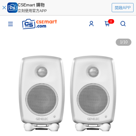
CSEmart 購物
開啟APP
立刻使用官方APP
0
1
/
10