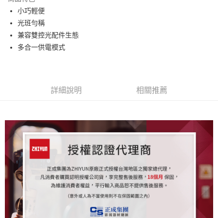
6 期 0 利率 每期
NT$1,648
21家銀行
合作金庫商業銀行
第一商業銀行
小巧輕便
華南商業銀行
彰化商業銀行
12 期 0 利率 每期
NT$824
21家銀行
合作金庫商業銀行
第一商業銀行
光班勻稱
上海商業儲蓄銀行
台北富邦商業銀行
華南商業銀行
彰化商業銀行
合作金庫商業銀行
第一商業銀行
LINE Pay
國泰世華商業銀行
兆豐國際商業銀行
兼容雙控光配件生態
上海商業儲蓄銀行
台北富邦商業銀行
華南商業銀行
彰化商業銀行
臺灣中小企業銀行
台中商業銀行
多合一供電模式
國泰世華商業銀行
兆豐國際商業銀行
Apple Pay
上海商業儲蓄銀行
台北富邦商業銀行
匯豐（台灣）商業銀行
華泰商業銀行
臺灣中小企業銀行
台中商業銀行
國泰世華商業銀行
兆豐國際商業銀行
聯邦商業銀行
遠東國際商業銀行
匯豐（台灣）商業銀行
華泰商業銀行
街口支付
臺灣中小企業銀行
台中商業銀行
元大商業銀行
永豐商業銀行
聯邦商業銀行
遠東國際商業銀行
匯豐（台灣）商業銀行
華泰商業銀行
玉山商業銀行
星展（台灣）商業銀行
悠遊付
元大商業銀行
永豐商業銀行
詳細說明
相關推薦
聯邦商業銀行
遠東國際商業銀行
台新國際商業銀行
中國信託商業銀行
玉山商業銀行
星展（台灣）商業銀行
元大商業銀行
永豐商業銀行
台灣樂天信用卡公司
Google Pay
台新國際商業銀行
中國信託商業銀行
玉山商業銀行
星展（台灣）商業銀行
台灣樂天信用卡公司
台新國際商業銀行
中國信託商業銀行
全支付
台灣樂天信用卡公司
全盈+PAY
AFTEE先享後付
相關說明
【關於「AFTEE先享後付」】
ATM付款
AFTEE先享後付是「在收到商品之後才付款」的支付方式。 讓您購物簡單
便利好安心！
１．簡單：不需註冊會員、不需綁卡、不需儲值。
運送方式