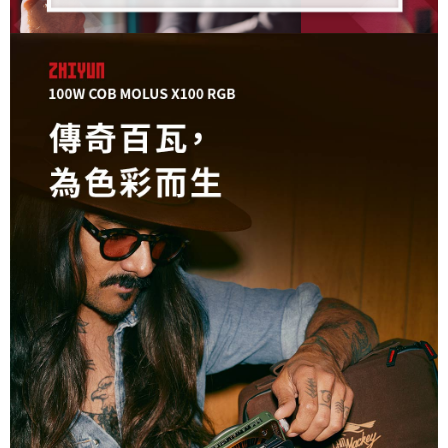
２．便利：只要手機號碼，簡訊認證，即可結帳。
３．安心：先確認商品／服務後，再付款。
宅配
每筆NT$75，滿NT$399(含以上)免運費
【「AFTEE先享後付」結帳流程】
１．於結帳方式選擇「AFTEE先享後付」後，將跳轉至「AFTEE先享後付」
付款後門市自取
結帳頁面，進行簡訊認證並確認金額後，即可完成結帳。
２．訂單成立數日內，您將收到繳費通知簡訊。
免運費
３．收到繳費通知簡訊後14天內，點擊此簡訊中的連結，可透過四大超商／
ATM／網路銀行／等多元方式進行付款，方視為交易完成。
※ 請注意：結帳手續完成當下不需立刻繳費，但若您需要取消訂單，請聯絡
購買商品的店家。未經商家同意取消之訂單仍視為有效，需透過AFTEE先享
後付繳納相關費用。
※ 交易是否成功請以「AFTEE先享後付 」之結帳頁面顯示為準，若有關於
是否繳費成功／繳費後需取消欲退款等相關疑問，請聯繫「AFTEE先享後付
客戶支援中心」
https://netprotections.freshdesk.com/support/home
【注意事項】
１．透過由恩沛科技股份有限公司提供之「AFTEE先享後付」服務完成之交
易，需依本服務之必要範圍內提供個人資料，並將交易相關給付款項請求債
權轉讓予恩沛科技股份有限公司。
２．關於個人資料處理事宜，請瀏覽以下網址：
https://aftee.tw/terms/#terms3
３．未成年的使用者請事先徵得法定代理人或監護人之同意方可使用
「AFTEE先享後付」，若未經同意申辦者引起之損失，本公司不負相關責
任。