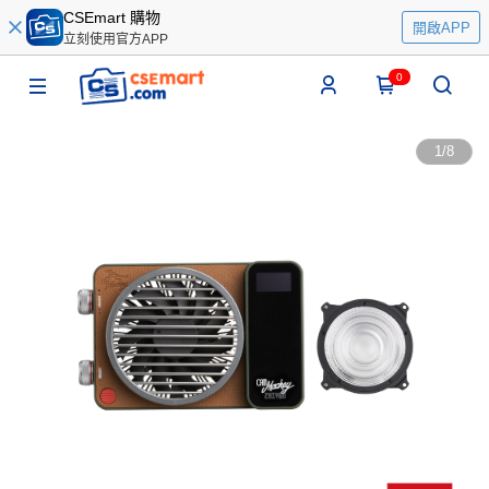
CSEmart 購物
開啟APP
立刻使用官方APP
0
1
/
8