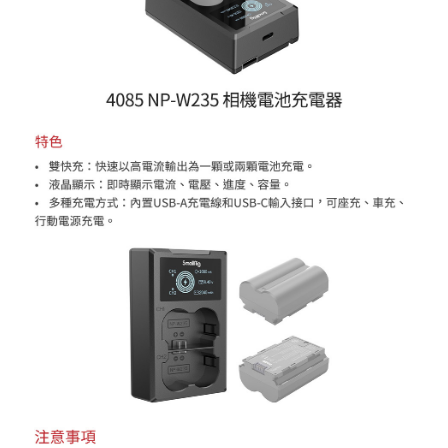
【關於「AFTEE先享後付」】
ATM付款
AFTEE先享後付是「在收到商品之後才付款」的支付方式。 讓您購物簡單
便利好安心！
１．簡單：不需註冊會員、不需綁卡、不需儲值。
運送方式
２．便利：只要手機號碼，簡訊認證，即可結帳。
３．安心：先確認商品／服務後，再付款。
全家取貨付款
每筆NT$60，滿NT$399(含以上)免運費
【「AFTEE先享後付」結帳流程】
１．於結帳方式選擇「AFTEE先享後付」後，將跳轉至「AFTEE先享後付」
萊爾富取貨付款
結帳頁面，進行簡訊認證並確認金額後，即可完成結帳。
２．訂單成立數日內，您將收到繳費通知簡訊。
每筆NT$60，滿NT$399(含以上)免運費
３．收到繳費通知簡訊後14天內，點擊此簡訊中的連結，可透過四大超商／
ATM／網路銀行／等多元方式進行付款，方視為交易完成。
7-11取貨付款
※ 請注意：結帳手續完成當下不需立刻繳費，但若您需要取消訂單，請聯絡
每筆NT$60，滿NT$399(含以上)免運費
購買商品的店家。未經商家同意取消之訂單仍視為有效，需透過AFTEE先享
後付繳納相關費用。
宅配
※ 交易是否成功請以「AFTEE先享後付 」之結帳頁面顯示為準，若有關於
是否繳費成功／繳費後需取消欲退款等相關疑問，請聯繫「AFTEE先享後付
每筆NT$75，滿NT$399(含以上)免運費
客戶支援中心」
https://netprotections.freshdesk.com/support/home
付款後門市自取
【注意事項】
１．透過由恩沛科技股份有限公司提供之「AFTEE先享後付」服務完成之交
免運費
易，需依本服務之必要範圍內提供個人資料，並將交易相關給付款項請求債
權轉讓予恩沛科技股份有限公司。
２．關於個人資料處理事宜，請瀏覽以下網址：