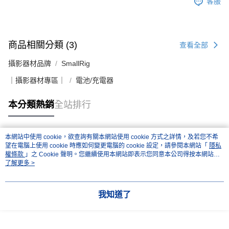
客服
商品相關分類 (3)
查看全部
攝影器材品牌
SmallRig
｜攝影器材專區｜
電池/充電器
本分類熱銷
全站排行
本網站中使用 cookie，欲查詢有關本網站使用 cookie 方式之詳情，及若您不希
熱門標籤
望在電腦上使用 cookie 時應如何變更電腦的 cookie 設定，請參閱本網站「
隱私
權條款
」之 Cookie 聲明。您繼續使用本網站即表示您同意本公司得按本網站使
用條款之 Cookie 聲明使用 cookie。
了解更多 >
我知道了