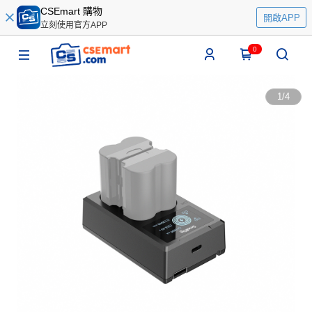
CSEmart 購物
開啟APP
立刻使用官方APP
0
1
/
4