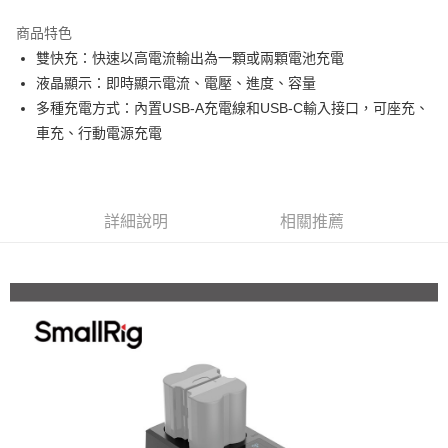
3 期 0 利率 每期
NT$116
21家銀行
商品特色
6 期 0 利率 每期
NT$58
21家銀行
合作金庫商業銀行
第一商業銀行
雙快充：快速以高電流輸出為一顆或兩顆電池充電
華南商業銀行
彰化商業銀行
12 期 0 利率 每期
NT$29
21家銀行
合作金庫商業銀行
第一商業銀行
液晶顯示：即時顯示電流、電壓、進度、容量
上海商業儲蓄銀行
台北富邦商業銀行
華南商業銀行
彰化商業銀行
合作金庫商業銀行
第一商業銀行
超商取貨付款
國泰世華商業銀行
兆豐國際商業銀行
多種充電方式：內置USB-A充電線和USB-C輸入接口，可座充、
上海商業儲蓄銀行
台北富邦商業銀行
華南商業銀行
彰化商業銀行
臺灣中小企業銀行
台中商業銀行
車充、行動電源充電
國泰世華商業銀行
兆豐國際商業銀行
LINE Pay
上海商業儲蓄銀行
台北富邦商業銀行
匯豐（台灣）商業銀行
華泰商業銀行
臺灣中小企業銀行
台中商業銀行
國泰世華商業銀行
兆豐國際商業銀行
聯邦商業銀行
遠東國際商業銀行
匯豐（台灣）商業銀行
華泰商業銀行
Apple Pay
臺灣中小企業銀行
台中商業銀行
元大商業銀行
永豐商業銀行
聯邦商業銀行
遠東國際商業銀行
匯豐（台灣）商業銀行
華泰商業銀行
玉山商業銀行
星展（台灣）商業銀行
街口支付
元大商業銀行
永豐商業銀行
詳細說明
相關推薦
聯邦商業銀行
遠東國際商業銀行
台新國際商業銀行
中國信託商業銀行
玉山商業銀行
星展（台灣）商業銀行
元大商業銀行
永豐商業銀行
台灣樂天信用卡公司
悠遊付
台新國際商業銀行
中國信託商業銀行
玉山商業銀行
星展（台灣）商業銀行
台灣樂天信用卡公司
台新國際商業銀行
中國信託商業銀行
Google Pay
台灣樂天信用卡公司
全支付
全盈+PAY
AFTEE先享後付
相關說明