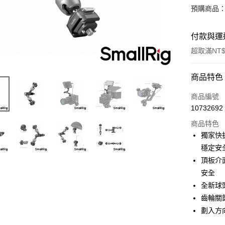
預購商品：
付款與運
超取滿NT$
付款方式
商品特色
信用卡一
商品編號
10732692
信用卡分
商品特色
3 期 
獨家快
6 期 
合作金
穩定安
華南商
12 期
頂板介
合作金
上海商
華南商
安全
合作金
超商取貨
國泰世
上海商
全新球
華南商
臺灣中
國泰世
LINE Pay
上海商
齒輪關
匯豐（
臺灣中
國泰世
聯邦商
劃入方
匯豐（
Apple Pay
臺灣中
元大商
聯邦商