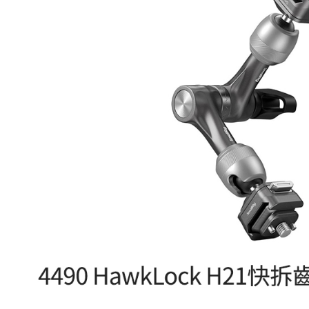
每筆NT$6
／ATM／
※ 請注意
7-11取貨
絡購買商品
先享後付
每筆NT$6
※ 交易是
是否繳費成
宅配
付客戶支
每筆NT$7
【注意事
付款後門
１．透過由
交易，需
免運費
求債權轉
２．關於
https://aft
３．未成
「AFTE
任。
４．使用「
即時審查
結果請求
５．嚴禁
形，恩沛
動。