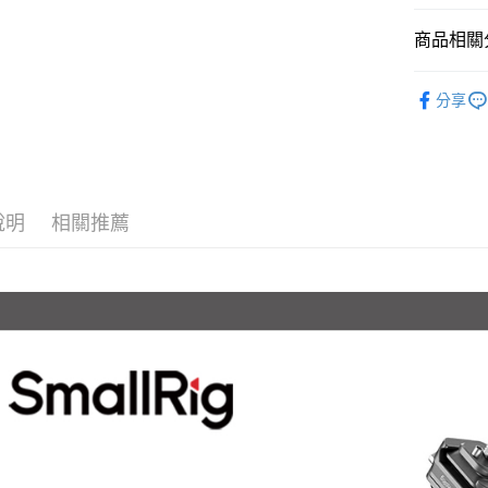
匯豐（
玉山商
街口支付
元大商
聯邦商
台新國
商品相關分
玉山商
元大商
台灣樂
悠遊付
台新國
玉山商
攝影器材
台灣樂
台新國
Google Pa
分享
｜攝影器
台灣樂
全支付
✨最新優
全盈+PAY
AFTEE先
說明
相關推薦
相關說明
【關於「A
ATM付款
AFTEE
便利好安
１．簡單
２．便利
運送方式
３．安心
全家取貨
【「AFT
每筆NT$6
１．於結帳
付」結帳
萊爾富取
２．訂單
３．收到繳