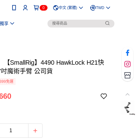
0
中文 (繁體)
TWD
獨享
SmallRig】4490 HawkLock H21快
7吋魔術手臂 公司貨
399免運
660