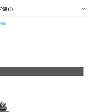
台灣）商業銀行
華泰商業銀行
業銀行
星展（台灣）商業銀行
業銀行
永豐商業銀行
業銀行
遠東國際商業銀行
際商業銀行
中國信託商業銀行
類 (3)
業銀行
星展（台灣）商業銀行
業銀行
永豐商業銀行
天信用卡公司
際商業銀行
中國信託商業銀行
業銀行
星展（台灣）商業銀行
品牌
SmallRig
天信用卡公司
際商業銀行
中國信託商業銀行
y
客服
材專區｜
支架/提籠/配件
天信用卡公司
惠【攝影器材系列】
SmallRig 攝影配件↘全館9折
享後付
FTEE先享後付」】
先享後付是「在收到商品之後才付款」的支付方式。 讓您購物簡單
心！
：不需註冊會員、不需綁卡、不需儲值。
：只要手機號碼，簡訊認證，即可結帳。
：先確認商品／服務後，再付款。
付款
EE先享後付」結帳流程】
0，滿NT$399(含以上)免運費
方式選擇「AFTEE先享後付」後，將跳轉至「AFTEE先享後
頁面，進行簡訊認證並確認金額後，即可完成結帳。
貨付款
成立數日內，您將收到繳費通知簡訊。
費通知簡訊後14天內，點擊此簡訊中的連結，可透過四大超商