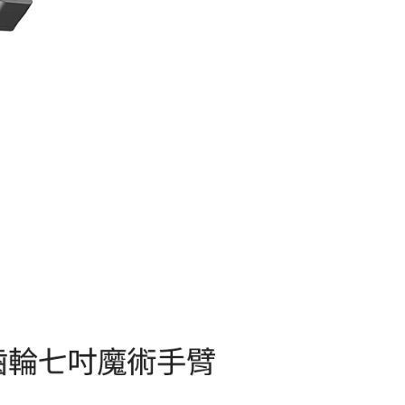
0，滿NT$399(含以上)免運費
網路銀行／等多元方式進行付款，方視為交易完成。
：結帳手續完成當下不需立刻繳費，但若您需要取消訂單，請聯
付款
的店家。未經商家同意取消之訂單仍視為有效，需透過AFTEE
繳納相關費用。
0，滿NT$399(含以上)免運費
否成功請以「AFTEE先享後付 」之結帳頁面顯示為準，若有關於
功／繳費後需取消欲退款等相關疑問，請聯繫「AFTEE先享後
援中心」
https://netprotections.freshdesk.com/support/home
5，滿NT$399(含以上)免運費
項】
市自取
恩沛科技股份有限公司提供之「AFTEE先享後付」服務完成之
依本服務之必要範圍內提供個人資料，並將交易相關給付款項請
讓予恩沛科技股份有限公司。
個人資料處理事宜，請瀏覽以下網址：
ee.tw/terms/#terms3
年的使用者請事先徵得法定代理人或監護人之同意方可使用
E先享後付」，若未經同意申辦者引起之損失，本公司不負相關責
AFTEE先享後付」時，將依據個別帳號之用戶狀況，依本公司
核予不同之上限額度；若仍有額度不足之情形，本公司將視審查
用戶進行身份認證。
一人註冊多個帳號或使用他人資訊註冊。若發現惡意使用之情
科技股份有限公司將有權停止該用戶之使用額度並採取法律行