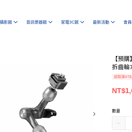
攝影館
音訊樂器館
家電3C館
最新活動
會員
【預購】【
拆齒輪
超取滿NT$
NT$1,
數量