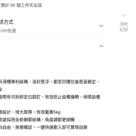
預計 60 個工作天出貨
送方式
清除
紀錄
399免運
次付款
期付款
0 利率 每期
NT$553
21家銀行
拆滑槽專利結構，滾針懸浮，劃至凹槽位後垂直鎖定，
0 利率 每期
NT$276
21家銀行
庫商業銀行
第一商業銀行
全
業銀行
彰化商業銀行
 0 利率 每期
NT$138
21家銀行
面帶有可拆卸定位銷釘，有效防止設備偏轉，保障設備
庫商業銀行
第一商業銀行
業儲蓄銀行
台北富邦商業銀行
業銀行
彰化商業銀行
庫商業銀行
第一商業銀行
付款
華商業銀行
兆豐國際商業銀行
業儲蓄銀行
台北富邦商業銀行
頭設計，增大摩擦，有效載重5kg
業銀行
彰化商業銀行
小企業銀行
台中商業銀行
華商業銀行
兆豐國際商業銀行
業儲蓄銀行
台北富邦商業銀行
節處採用全新鎖緊結構，角度調節更順暢
台灣）商業銀行
華泰商業銀行
小企業銀行
台中商業銀行
華商業銀行
兆豐國際商業銀行
業銀行
遠東國際商業銀行
向自由，無需確認，一鍵快速劃入即可實現自鎖
台灣）商業銀行
華泰商業銀行
小企業銀行
台中商業銀行
業銀行
永豐商業銀行
業銀行
遠東國際商業銀行