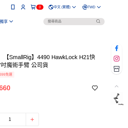
0
中文 (繁體)
TWD
獨享
SmallRig】4490 HawkLock H21快
7吋魔術手臂 公司貨
399免運
660