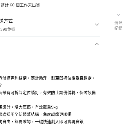
預計 60 個工作天出貨
送方式
清除
紀錄
399免運
次付款
期付款
0 利率 每期
NT$553
21家銀行
拆滑槽專利結構，滾針懸浮，劃至凹槽位後垂直鎖定，
0 利率 每期
NT$276
21家銀行
庫商業銀行
第一商業銀行
全
業銀行
彰化商業銀行
 0 利率 每期
NT$138
21家銀行
面帶有可拆卸定位銷釘，有效防止設備偏轉，保障設備
庫商業銀行
第一商業銀行
業儲蓄銀行
台北富邦商業銀行
業銀行
彰化商業銀行
庫商業銀行
第一商業銀行
付款
華商業銀行
兆豐國際商業銀行
業儲蓄銀行
台北富邦商業銀行
頭設計，增大摩擦，有效載重5kg
業銀行
彰化商業銀行
小企業銀行
台中商業銀行
華商業銀行
兆豐國際商業銀行
業儲蓄銀行
台北富邦商業銀行
節處採用全新鎖緊結構，角度調節更順暢
台灣）商業銀行
華泰商業銀行
小企業銀行
台中商業銀行
華商業銀行
兆豐國際商業銀行
業銀行
遠東國際商業銀行
向自由，無需確認，一鍵快速劃入即可實現自鎖
台灣）商業銀行
華泰商業銀行
小企業銀行
台中商業銀行
業銀行
永豐商業銀行
業銀行
遠東國際商業銀行