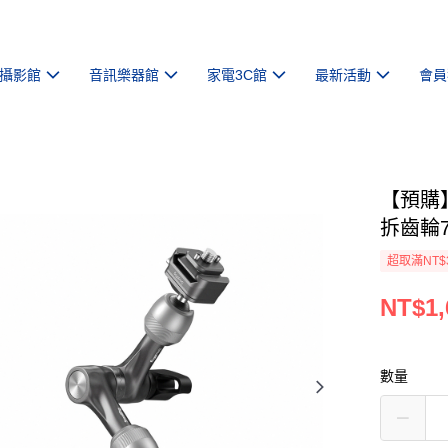
攝影館
音訊樂器館
家電3C館
最新活動
會員
【預購】【
拆齒輪
超取滿NT$
NT$1,
數量