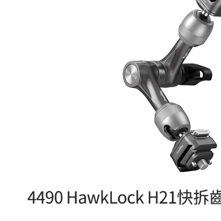
每筆NT$6
／ATM／
※ 請注意
7-11取貨
絡購買商品
先享後付
每筆NT$6
※ 交易是
是否繳費成
宅配
付客戶支
每筆NT$7
【注意事
付款後門
１．透過由
交易，需
免運費
求債權轉
２．關於
https://aft
３．未成
「AFTE
任。
４．使用「
即時審查
結果請求
５．嚴禁
形，恩沛
動。