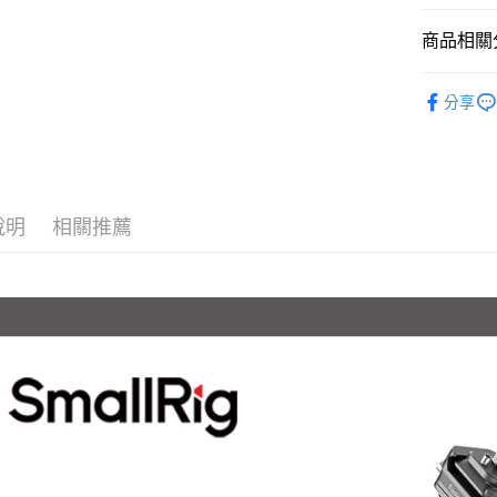
匯豐（
玉山商
街口支付
元大商
聯邦商
台新國
商品相關分
玉山商
元大商
台灣樂
悠遊付
台新國
玉山商
攝影器材
台灣樂
台新國
Google Pa
分享
｜攝影器
台灣樂
全支付
✨最新優
全盈+PAY
✨最新優
AFTEE先
說明
相關推薦
相關說明
【關於「A
ATM付款
AFTEE
便利好安
１．簡單
２．便利
運送方式
３．安心
全家取貨
【「AFT
每筆NT$6
１．於結帳
付」結帳
萊爾富取
２．訂單
３．收到繳