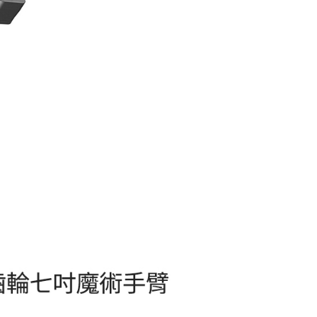
0，滿NT$399(含以上)免運費
網路銀行／等多元方式進行付款，方視為交易完成。
：結帳手續完成當下不需立刻繳費，但若您需要取消訂單，請聯
付款
的店家。未經商家同意取消之訂單仍視為有效，需透過AFTEE
繳納相關費用。
0，滿NT$399(含以上)免運費
否成功請以「AFTEE先享後付 」之結帳頁面顯示為準，若有關於
功／繳費後需取消欲退款等相關疑問，請聯繫「AFTEE先享後
援中心」
https://netprotections.freshdesk.com/support/home
5，滿NT$399(含以上)免運費
項】
市自取
恩沛科技股份有限公司提供之「AFTEE先享後付」服務完成之
依本服務之必要範圍內提供個人資料，並將交易相關給付款項請
讓予恩沛科技股份有限公司。
個人資料處理事宜，請瀏覽以下網址：
ee.tw/terms/#terms3
年的使用者請事先徵得法定代理人或監護人之同意方可使用
E先享後付」，若未經同意申辦者引起之損失，本公司不負相關責
AFTEE先享後付」時，將依據個別帳號之用戶狀況，依本公司
核予不同之上限額度；若仍有額度不足之情形，本公司將視審查
用戶進行身份認證。
一人註冊多個帳號或使用他人資訊註冊。若發現惡意使用之情
科技股份有限公司將有權停止該用戶之使用額度並採取法律行