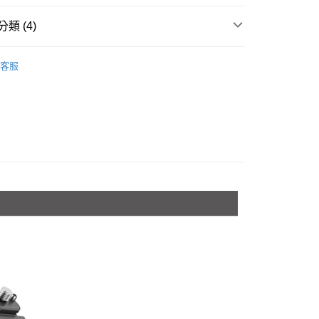
台灣）商業銀行
華泰商業銀行
業銀行
星展（台灣）商業銀行
業銀行
永豐商業銀行
業銀行
遠東國際商業銀行
際商業銀行
中國信託商業銀行
類 (4)
業銀行
星展（台灣）商業銀行
業銀行
永豐商業銀行
天信用卡公司
際商業銀行
中國信託商業銀行
業銀行
星展（台灣）商業銀行
品牌
SmallRig
天信用卡公司
際商業銀行
中國信託商業銀行
y
客服
材專區｜
支架/提籠/配件
天信用卡公司
惠【攝影器材系列】
SmallRig 精選品項↘6折起
惠【攝影器材系列】
SmallRig 攝影配件↘全館9折
享後付
FTEE先享後付」】
先享後付是「在收到商品之後才付款」的支付方式。 讓您購物簡單
心！
：不需註冊會員、不需綁卡、不需儲值。
：只要手機號碼，簡訊認證，即可結帳。
：先確認商品／服務後，再付款。
付款
EE先享後付」結帳流程】
0，滿NT$399(含以上)免運費
方式選擇「AFTEE先享後付」後，將跳轉至「AFTEE先享後
頁面，進行簡訊認證並確認金額後，即可完成結帳。
貨付款
成立數日內，您將收到繳費通知簡訊。
費通知簡訊後14天內，點擊此簡訊中的連結，可透過四大超商