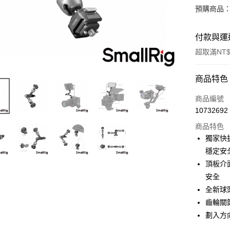
預購商品：
付款與運
超取滿NT$
付款方式
商品特色
信用卡一
商品編號
10732692
信用卡分
商品特色
3 期 
獨家快
6 期 
合作金
穩定安
華南商
12 期
頂板介
合作金
上海商
華南商
安全
合作金
超商取貨
國泰世
上海商
全新球
華南商
臺灣中
國泰世
LINE Pay
上海商
齒輪關
匯豐（
臺灣中
國泰世
聯邦商
劃入方
匯豐（
Apple Pay
臺灣中
元大商
聯邦商