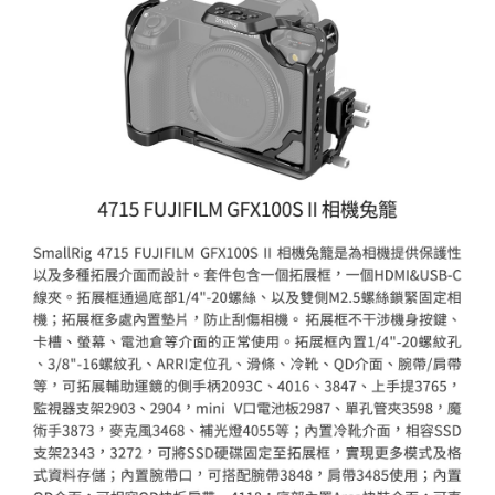
【關於「AFTEE先享後付」】
ATM付款
AFTEE先享後付是「在收到商品之後才付款」的支付方式。 讓您購物簡單
便利好安心！
１．簡單：不需註冊會員、不需綁卡、不需儲值。
運送方式
２．便利：只要手機號碼，簡訊認證，即可結帳。
３．安心：先確認商品／服務後，再付款。
全家取貨付款
每筆NT$60，滿NT$399(含以上)免運費
【「AFTEE先享後付」結帳流程】
１．於結帳方式選擇「AFTEE先享後付」後，將跳轉至「AFTEE先享後付」
萊爾富取貨付款
結帳頁面，進行簡訊認證並確認金額後，即可完成結帳。
２．訂單成立數日內，您將收到繳費通知簡訊。
每筆NT$60，滿NT$399(含以上)免運費
３．收到繳費通知簡訊後14天內，點擊此簡訊中的連結，可透過四大超商／
ATM／網路銀行／等多元方式進行付款，方視為交易完成。
7-11取貨付款
※ 請注意：結帳手續完成當下不需立刻繳費，但若您需要取消訂單，請聯絡
每筆NT$60，滿NT$399(含以上)免運費
購買商品的店家。未經商家同意取消之訂單仍視為有效，需透過AFTEE先享
後付繳納相關費用。
宅配
※ 交易是否成功請以「AFTEE先享後付 」之結帳頁面顯示為準，若有關於
是否繳費成功／繳費後需取消欲退款等相關疑問，請聯繫「AFTEE先享後付
每筆NT$75，滿NT$399(含以上)免運費
客戶支援中心」
https://netprotections.freshdesk.com/support/home
付款後門市自取
【注意事項】
１．透過由恩沛科技股份有限公司提供之「AFTEE先享後付」服務完成之交
免運費
易，需依本服務之必要範圍內提供個人資料，並將交易相關給付款項請求債
權轉讓予恩沛科技股份有限公司。
２．關於個人資料處理事宜，請瀏覽以下網址：