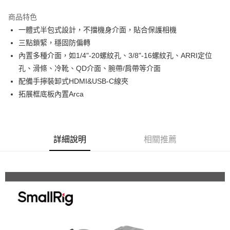
3 期 0 利率 每期
NT$1,103
21家銀行
商品特色
6 期 0 利率 每期
NT$551
21家銀行
合作金庫商業銀行
第一商業銀行
一體式半包式設計，不擋機身介面，貼合保護相機
華南商業銀行
彰化商業銀行
12 期 0 利率 每期
NT$275
21家銀行
合作金庫商業銀行
第一商業銀行
三點鎖緊，穩固防偏轉
上海商業儲蓄銀行
台北富邦商業銀行
華南商業銀行
彰化商業銀行
合作金庫商業銀行
第一商業銀行
超商取貨付款
國泰世華商業銀行
兆豐國際商業銀行
內置多種介面，如1/4"-20螺紋孔、3/8"-16螺紋孔、ARRI定位
上海商業儲蓄銀行
台北富邦商業銀行
華南商業銀行
彰化商業銀行
臺灣中小企業銀行
台中商業銀行
孔、滑條、冷靴、QD介面、腕帶/肩帶等介面
國泰世華商業銀行
兆豐國際商業銀行
LINE Pay
上海商業儲蓄銀行
台北富邦商業銀行
匯豐（台灣）商業銀行
華泰商業銀行
臺灣中小企業銀行
台中商業銀行
配備手擰裝卸式HDMI&USB-C線夾
國泰世華商業銀行
兆豐國際商業銀行
聯邦商業銀行
遠東國際商業銀行
匯豐（台灣）商業銀行
華泰商業銀行
Apple Pay
拓展框底板內置Arca
臺灣中小企業銀行
台中商業銀行
元大商業銀行
永豐商業銀行
聯邦商業銀行
遠東國際商業銀行
匯豐（台灣）商業銀行
華泰商業銀行
玉山商業銀行
星展（台灣）商業銀行
街口支付
元大商業銀行
永豐商業銀行
聯邦商業銀行
遠東國際商業銀行
台新國際商業銀行
中國信託商業銀行
玉山商業銀行
星展（台灣）商業銀行
元大商業銀行
永豐商業銀行
台灣樂天信用卡公司
悠遊付
台新國際商業銀行
中國信託商業銀行
玉山商業銀行
星展（台灣）商業銀行
詳細說明
相關推薦
台灣樂天信用卡公司
台新國際商業銀行
中國信託商業銀行
Google Pay
台灣樂天信用卡公司
全支付
全盈+PAY
AFTEE先享後付
相關說明