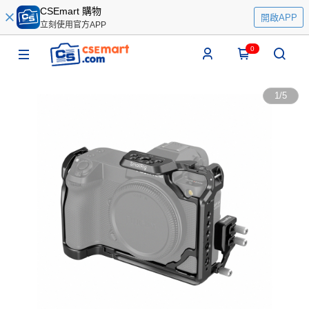
CSEmart 購物
開啟APP
立刻使用官方APP
0
1
/
5