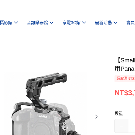
攝影館
音訊樂器館
家電3C館
最新活動
會員
【Smal
用Pana
超取滿NT$
NT$3,
數量