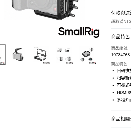
付款與運
超取滿NT$
付款方式
商品特色
信用卡一
商品編號
10734768
信用卡分
商品特色
3 期 
自研快
6 期 
合作金
相容新
華南商
12 期
可攜式
合作金
上海商
華南商
HDMI
合作金
超商取貨
國泰世
上海商
多種介
華南商
臺灣中
國泰世
LINE Pay
上海商
匯豐（
臺灣中
國泰世
聯邦商
匯豐（
Apple Pay
臺灣中
商品相關分
元大商
聯邦商
匯豐（
玉山商
街口支付
元大商
攝影器材
聯邦商