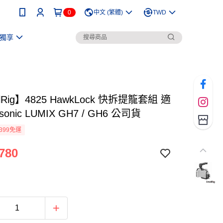
0
中文 (繁體)
TWD
獨享
lRig】4825 HawkLock 快拆提籠套組 適
sonic LUMIX GH7 / GH6 公司貨
399免運
780