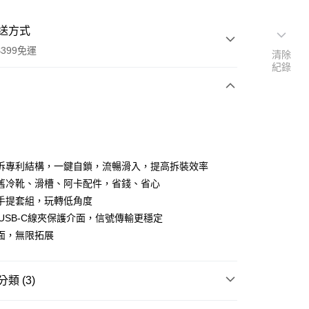
送方式
399免運
清除
紀錄
次付款
期付款
0 利率 每期
NT$1,260
21家銀行
拆專利結構，一鍵自鎖，流暢滑入，提高拆裝效率
0 利率 每期
NT$630
21家銀行
庫商業銀行
第一商業銀行
舊冷靴、滑槽、阿卡配件，省錢、省心
業銀行
彰化商業銀行
 0 利率 每期
NT$315
21家銀行
手提套組，玩轉低角度
庫商業銀行
第一商業銀行
業儲蓄銀行
台北富邦商業銀行
業銀行
彰化商業銀行
&USB-C線夾保護介面，信號傳輸更穩定
庫商業銀行
第一商業銀行
付款
華商業銀行
兆豐國際商業銀行
業儲蓄銀行
台北富邦商業銀行
面，無限拓展
業銀行
彰化商業銀行
小企業銀行
台中商業銀行
華商業銀行
兆豐國際商業銀行
業儲蓄銀行
台北富邦商業銀行
台灣）商業銀行
華泰商業銀行
小企業銀行
台中商業銀行
華商業銀行
兆豐國際商業銀行
業銀行
遠東國際商業銀行
台灣）商業銀行
華泰商業銀行
小企業銀行
台中商業銀行
類 (3)
業銀行
永豐商業銀行
業銀行
遠東國際商業銀行
台灣）商業銀行
華泰商業銀行
業銀行
星展（台灣）商業銀行
業銀行
永豐商業銀行
品牌
SmallRig
業銀行
遠東國際商業銀行