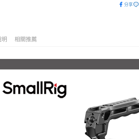
台新國
玉山商
分享
元大商
台灣樂
悠遊付
｜攝影器
台新國
玉山商
台灣樂
台新國
Google Pa
✨最新優
台灣樂
全支付
說明
相關推薦
全盈+PAY
AFTEE先
相關說明
【關於「A
ATM付款
AFTEE
便利好安
１．簡單
２．便利
運送方式
３．安心
全家取貨
【「AFT
每筆NT$6
１．於結帳
付」結帳
萊爾富取
２．訂單
３．收到繳
每筆NT$6
／ATM／