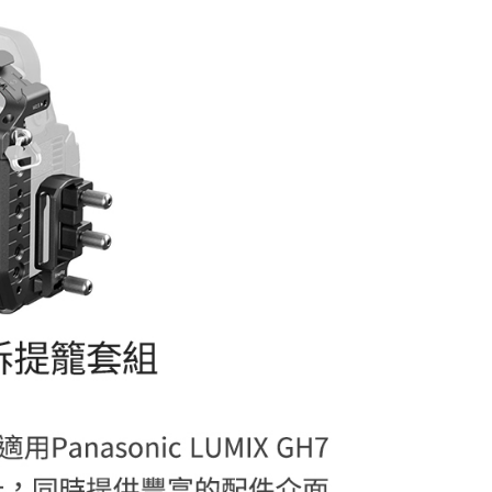
：結帳手續完成當下不需立刻繳費，但若您需要取消訂單，請聯
付款
的店家。未經商家同意取消之訂單仍視為有效，需透過AFTEE
繳納相關費用。
0，滿NT$399(含以上)免運費
否成功請以「AFTEE先享後付 」之結帳頁面顯示為準，若有關於
功／繳費後需取消欲退款等相關疑問，請聯繫「AFTEE先享後
援中心」
https://netprotections.freshdesk.com/support/home
5，滿NT$399(含以上)免運費
項】
市自取
恩沛科技股份有限公司提供之「AFTEE先享後付」服務完成之
依本服務之必要範圍內提供個人資料，並將交易相關給付款項請
讓予恩沛科技股份有限公司。
個人資料處理事宜，請瀏覽以下網址：
ee.tw/terms/#terms3
年的使用者請事先徵得法定代理人或監護人之同意方可使用
E先享後付」，若未經同意申辦者引起之損失，本公司不負相關責
AFTEE先享後付」時，將依據個別帳號之用戶狀況，依本公司
核予不同之上限額度；若仍有額度不足之情形，本公司將視審查
用戶進行身份認證。
一人註冊多個帳號或使用他人資訊註冊。若發現惡意使用之情
科技股份有限公司將有權停止該用戶之使用額度並採取法律行