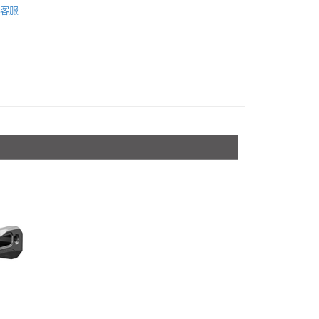
際商業銀行
中國信託商業銀行
業銀行
星展（台灣）商業銀行
客服
業銀行
永豐商業銀行
天信用卡公司
材專區｜
支架/提籠/配件
際商業銀行
中國信託商業銀行
業銀行
星展（台灣）商業銀行
天信用卡公司
際商業銀行
中國信託商業銀行
y
惠【攝影器材系列】
SmallRig 攝影配件↘全館9折
天信用卡公司
享後付
FTEE先享後付」】
先享後付是「在收到商品之後才付款」的支付方式。 讓您購物簡單
心！
：不需註冊會員、不需綁卡、不需儲值。
：只要手機號碼，簡訊認證，即可結帳。
：先確認商品／服務後，再付款。
付款
EE先享後付」結帳流程】
0，滿NT$399(含以上)免運費
方式選擇「AFTEE先享後付」後，將跳轉至「AFTEE先享後
頁面，進行簡訊認證並確認金額後，即可完成結帳。
貨付款
成立數日內，您將收到繳費通知簡訊。
費通知簡訊後14天內，點擊此簡訊中的連結，可透過四大超商
0，滿NT$399(含以上)免運費
網路銀行／等多元方式進行付款，方視為交易完成。