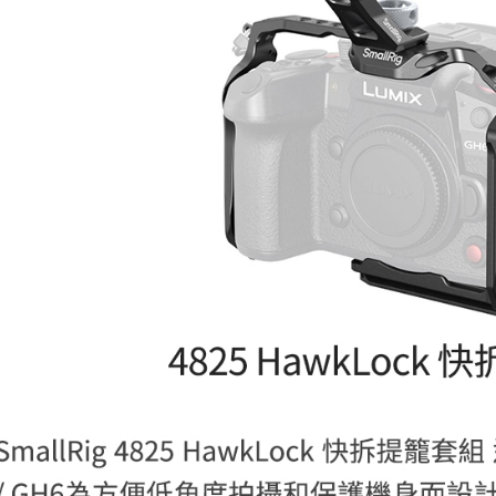
※ 請注意
7-11取貨
絡購買商品
先享後付
每筆NT$6
※ 交易是
是否繳費成
宅配
付客戶支
每筆NT$7
【注意事
付款後門
１．透過由
交易，需
免運費
求債權轉
２．關於
https://aft
３．未成
「AFTE
任。
４．使用「
即時審查
結果請求
５．嚴禁
形，恩沛
動。