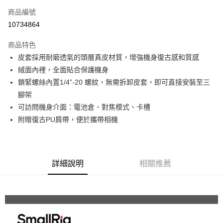
商品編號
信用卡分期付款
10734864
3 期 0 利率 每期
NT$450
21家銀行
商品特色
6 期 0 利率 每期
NT$225
21家銀行
合作金庫商業銀行
第一商業銀行
皮套採用耐磨透氣的頭層真皮材質，增強機身復古感和質感
華南商業銀行
彰化商業銀行
12 期 0 利率 每期
NT$112
21家銀行
合作金庫商業銀行
第一商業銀行
絨面內裡，全面貼合保護機身
上海商業儲蓄銀行
台北富邦商業銀行
華南商業銀行
彰化商業銀行
合作金庫商業銀行
第一商業銀行
超商取貨付款
國泰世華商業銀行
兆豐國際商業銀行
鎖緊螺絲內置1/4”-20 螺紋，無需拆卸皮套，即可直接安裝至三
上海商業儲蓄銀行
台北富邦商業銀行
華南商業銀行
彰化商業銀行
臺灣中小企業銀行
台中商業銀行
腳架
國泰世華商業銀行
兆豐國際商業銀行
LINE Pay
上海商業儲蓄銀行
台北富邦商業銀行
匯豐（台灣）商業銀行
華泰商業銀行
臺灣中小企業銀行
台中商業銀行
可訪問機身介面：電池倉、對焦模式、卡槽
國泰世華商業銀行
兆豐國際商業銀行
聯邦商業銀行
遠東國際商業銀行
匯豐（台灣）商業銀行
華泰商業銀行
Apple Pay
附贈復古PU肩帶，便於攜帶相機
臺灣中小企業銀行
台中商業銀行
元大商業銀行
永豐商業銀行
聯邦商業銀行
遠東國際商業銀行
匯豐（台灣）商業銀行
華泰商業銀行
玉山商業銀行
星展（台灣）商業銀行
街口支付
元大商業銀行
永豐商業銀行
聯邦商業銀行
遠東國際商業銀行
台新國際商業銀行
中國信託商業銀行
玉山商業銀行
星展（台灣）商業銀行
元大商業銀行
永豐商業銀行
台灣樂天信用卡公司
悠遊付
台新國際商業銀行
中國信託商業銀行
玉山商業銀行
星展（台灣）商業銀行
詳細說明
相關推薦
台灣樂天信用卡公司
台新國際商業銀行
中國信託商業銀行
Google Pay
台灣樂天信用卡公司
全支付
全盈+PAY