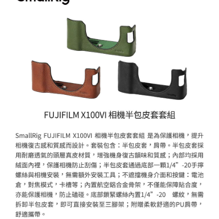
AFTEE先享後付
相關說明
【關於「AFTEE先享後付」】
ATM付款
AFTEE先享後付是「在收到商品之後才付款」的支付方式。 讓您購物簡單
便利好安心！
１．簡單：不需註冊會員、不需綁卡、不需儲值。
運送方式
２．便利：只要手機號碼，簡訊認證，即可結帳。
３．安心：先確認商品／服務後，再付款。
全家取貨付款
每筆NT$60，滿NT$399(含以上)免運費
【「AFTEE先享後付」結帳流程】
１．於結帳方式選擇「AFTEE先享後付」後，將跳轉至「AFTEE先享後付」
萊爾富取貨付款
結帳頁面，進行簡訊認證並確認金額後，即可完成結帳。
２．訂單成立數日內，您將收到繳費通知簡訊。
每筆NT$60，滿NT$399(含以上)免運費
３．收到繳費通知簡訊後14天內，點擊此簡訊中的連結，可透過四大超商／
ATM／網路銀行／等多元方式進行付款，方視為交易完成。
7-11取貨付款
※ 請注意：結帳手續完成當下不需立刻繳費，但若您需要取消訂單，請聯絡
每筆NT$60，滿NT$399(含以上)免運費
購買商品的店家。未經商家同意取消之訂單仍視為有效，需透過AFTEE先享
後付繳納相關費用。
宅配
※ 交易是否成功請以「AFTEE先享後付 」之結帳頁面顯示為準，若有關於
是否繳費成功／繳費後需取消欲退款等相關疑問，請聯繫「AFTEE先享後付
每筆NT$75，滿NT$399(含以上)免運費
客戶支援中心」
https://netprotections.freshdesk.com/support/home
付款後門市自取
【注意事項】
１．透過由恩沛科技股份有限公司提供之「AFTEE先享後付」服務完成之交
免運費