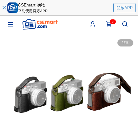
CSEmart 購物
開啟APP
立刻使用官方APP
0
1
/
10