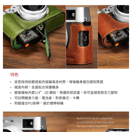
易，需依本服務之必要範圍內提供個人資料，並將交易相關給付款項請求債
權轉讓予恩沛科技股份有限公司。
２．關於個人資料處理事宜，請瀏覽以下網址：
https://aftee.tw/terms/#terms3
３．未成年的使用者請事先徵得法定代理人或監護人之同意方可使用
「AFTEE先享後付」，若未經同意申辦者引起之損失，本公司不負相關責
任。
４．使用「AFTEE先享後付」時，將依據個別帳號之用戶狀況，依本公司即
時審查核予不同之上限額度；若仍有額度不足之情形，本公司將視審查結果
請求用戶進行身份認證。
５．嚴禁一人註冊多個帳號或使用他人資訊註冊。若發現惡意使用之情形，
恩沛科技股份有限公司將有權停止該用戶之使用額度並採取法律行動。