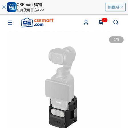
CSEmart 購物
開啟APP
立刻使用官方APP
0
1
/
6