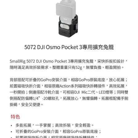
【關於「AFTEE先享後付」】
ATM付款
AFTEE先享後付是「在收到商品之後才付款」的支付方式。 讓您購物簡單
便利好安心！
１．簡單：不需註冊會員、不需綁卡、不需儲值。
運送方式
２．便利：只要手機號碼，簡訊認證，即可結帳。
３．安心：先確認商品／服務後，再付款。
全家取貨付款
每筆NT$60，滿NT$399(含以上)免運費
【「AFTEE先享後付」結帳流程】
１．於結帳方式選擇「AFTEE先享後付」後，將跳轉至「AFTEE先享後付」
萊爾富取貨付款
結帳頁面，進行簡訊認證並確認金額後，即可完成結帳。
２．訂單成立數日內，您將收到繳費通知簡訊。
每筆NT$60，滿NT$399(含以上)免運費
３．收到繳費通知簡訊後14天內，點擊此簡訊中的連結，可透過四大超商／
ATM／網路銀行／等多元方式進行付款，方視為交易完成。
7-11取貨付款
※ 請注意：結帳手續完成當下不需立刻繳費，但若您需要取消訂單，請聯絡
每筆NT$60，滿NT$399(含以上)免運費
購買商品的店家。未經商家同意取消之訂單仍視為有效，需透過AFTEE先享
後付繳納相關費用。
宅配
※ 交易是否成功請以「AFTEE先享後付 」之結帳頁面顯示為準，若有關於
是否繳費成功／繳費後需取消欲退款等相關疑問，請聯繫「AFTEE先享後付
每筆NT$75，滿NT$399(含以上)免運費
客戶支援中心」
https://netprotections.freshdesk.com/support/home
付款後門市自取
【注意事項】
１．透過由恩沛科技股份有限公司提供之「AFTEE先享後付」服務完成之交
免運費
易，需依本服務之必要範圍內提供個人資料，並將交易相關給付款項請求債
權轉讓予恩沛科技股份有限公司。
２．關於個人資料處理事宜，請瀏覽以下網址：