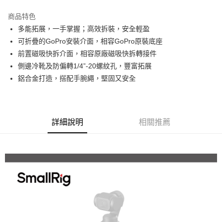
3 期 0 利率 每期
NT$276
21家銀行
商品特色
6 期 0 利率 每期
NT$138
21家銀行
合作金庫商業銀行
第一商業銀行
多能拓展，一手掌握；高效拆裝，安全輕盈
華南商業銀行
彰化商業銀行
12 期 0 利率 每期
NT$69
21家銀行
合作金庫商業銀行
第一商業銀行
可折疊的GoPro安裝介面，相容GoPro原裝底座
上海商業儲蓄銀行
台北富邦商業銀行
華南商業銀行
彰化商業銀行
合作金庫商業銀行
第一商業銀行
超商取貨付款
國泰世華商業銀行
兆豐國際商業銀行
前置磁吸快拆介面，相容原廠磁吸快拆轉接件
上海商業儲蓄銀行
台北富邦商業銀行
華南商業銀行
彰化商業銀行
臺灣中小企業銀行
台中商業銀行
側邊冷靴及防偏轉1/4”-20螺紋孔，豐富拓展
國泰世華商業銀行
兆豐國際商業銀行
LINE Pay
上海商業儲蓄銀行
台北富邦商業銀行
匯豐（台灣）商業銀行
華泰商業銀行
臺灣中小企業銀行
台中商業銀行
鋁合金打造，搭配手腕繩，堅固又安全
國泰世華商業銀行
兆豐國際商業銀行
聯邦商業銀行
遠東國際商業銀行
匯豐（台灣）商業銀行
華泰商業銀行
Apple Pay
臺灣中小企業銀行
台中商業銀行
元大商業銀行
永豐商業銀行
聯邦商業銀行
遠東國際商業銀行
匯豐（台灣）商業銀行
華泰商業銀行
玉山商業銀行
星展（台灣）商業銀行
街口支付
元大商業銀行
永豐商業銀行
聯邦商業銀行
遠東國際商業銀行
台新國際商業銀行
中國信託商業銀行
玉山商業銀行
星展（台灣）商業銀行
詳細說明
相關推薦
元大商業銀行
永豐商業銀行
台灣樂天信用卡公司
悠遊付
台新國際商業銀行
中國信託商業銀行
玉山商業銀行
星展（台灣）商業銀行
台灣樂天信用卡公司
台新國際商業銀行
中國信託商業銀行
Google Pay
台灣樂天信用卡公司
全支付
全盈+PAY
AFTEE先享後付
相關說明