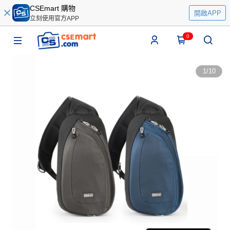
CSEmart 購物
開啟APP
立刻使用官方APP
0
1
/
10