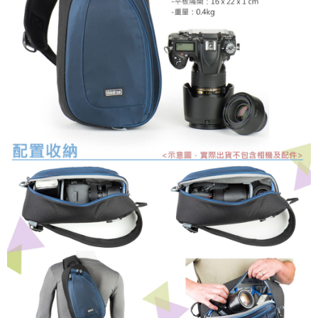
２．關於個人資料處理事宜，請瀏覽以下網址：
https://aftee.tw/terms/#terms3
３．未成年的使用者請事先徵得法定代理人或監護人之同意方可使用
「AFTEE先享後付」，若未經同意申辦者引起之損失，本公司不負相關責
任。
４．使用「AFTEE先享後付」時，將依據個別帳號之用戶狀況，依本公司即
時審查核予不同之上限額度；若仍有額度不足之情形，本公司將視審查結果
請求用戶進行身份認證。
５．嚴禁一人註冊多個帳號或使用他人資訊註冊。若發現惡意使用之情形，
恩沛科技股份有限公司將有權停止該用戶之使用額度並採取法律行動。