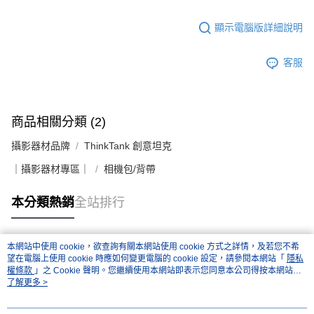
顯示電腦版詳細說明
客服
商品相關分類 (2)
攝影器材品牌
ThinkTank 創意坦克
｜攝影器材專區｜
相機包/背帶
本分類熱銷
全站排行
本網站中使用 cookie，欲查詢有關本網站使用 cookie 方式之詳情，及若您不希
熱門標籤
望在電腦上使用 cookie 時應如何變更電腦的 cookie 設定，請參閱本網站「
隱私
權條款
」之 Cookie 聲明。您繼續使用本網站即表示您同意本公司得按本網站使
用條款之 Cookie 聲明使用 cookie。
了解更多 >