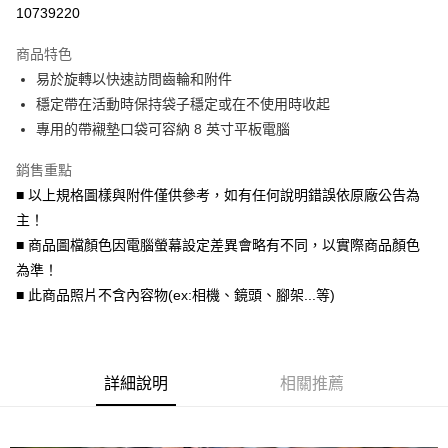
信用卡分期付款
10739220
3 期 0 利率 每期
NT$1,033
21家銀行
商品特色
6 期 0 利率 每期
NT$516
21家銀行
合作金庫商業銀行
第一商業銀行
易於旋轉以快速訪問齒輪和附件
華南商業銀行
彰化商業銀行
12 期 0 利率 每期
NT$258
21家銀行
合作金庫商業銀行
第一商業銀行
穩定帶在活動時保持袋子穩定或在不使用時收起
上海商業儲蓄銀行
台北富邦商業銀行
華南商業銀行
彰化商業銀行
合作金庫商業銀行
第一商業銀行
超商取貨付款
國泰世華商業銀行
兆豐國際商業銀行
專用的帶襯墊口袋可容納 8 英寸平板電腦
上海商業儲蓄銀行
台北富邦商業銀行
華南商業銀行
彰化商業銀行
臺灣中小企業銀行
台中商業銀行
國泰世華商業銀行
兆豐國際商業銀行
LINE Pay
上海商業儲蓄銀行
台北富邦商業銀行
銷售重點
匯豐（台灣）商業銀行
華泰商業銀行
臺灣中小企業銀行
台中商業銀行
國泰世華商業銀行
兆豐國際商業銀行
聯邦商業銀行
遠東國際商業銀行
■ 以上規格圖樣與附件僅供參考，如有任何說明錯誤依原廠公告為
匯豐（台灣）商業銀行
華泰商業銀行
Apple Pay
臺灣中小企業銀行
台中商業銀行
元大商業銀行
永豐商業銀行
主！
聯邦商業銀行
遠東國際商業銀行
匯豐（台灣）商業銀行
華泰商業銀行
玉山商業銀行
星展（台灣）商業銀行
街口支付
元大商業銀行
永豐商業銀行
■ 商品圖檔顏色因電腦螢幕設定差異會略有不同，以實際商品顏色
聯邦商業銀行
遠東國際商業銀行
台新國際商業銀行
中國信託商業銀行
玉山商業銀行
星展（台灣）商業銀行
為準！
元大商業銀行
永豐商業銀行
台灣樂天信用卡公司
悠遊付
台新國際商業銀行
中國信託商業銀行
玉山商業銀行
星展（台灣）商業銀行
■ 此商品照片不含內容物(ex:相機、鏡頭、腳架...等)
台灣樂天信用卡公司
台新國際商業銀行
中國信託商業銀行
Google Pay
台灣樂天信用卡公司
全支付
詳細說明
相關推薦
全盈+PAY
AFTEE先享後付