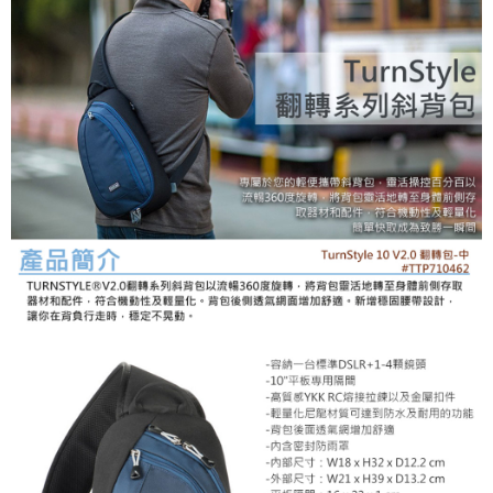
相關說明
【關於「AFTEE先享後付」】
ATM付款
AFTEE先享後付是「在收到商品之後才付款」的支付方式。 讓您購物簡單
便利好安心！
１．簡單：不需註冊會員、不需綁卡、不需儲值。
運送方式
２．便利：只要手機號碼，簡訊認證，即可結帳。
３．安心：先確認商品／服務後，再付款。
全家取貨付款
每筆NT$60，滿NT$399(含以上)免運費
【「AFTEE先享後付」結帳流程】
１．於結帳方式選擇「AFTEE先享後付」後，將跳轉至「AFTEE先享後付」
萊爾富取貨付款
結帳頁面，進行簡訊認證並確認金額後，即可完成結帳。
２．訂單成立數日內，您將收到繳費通知簡訊。
每筆NT$60，滿NT$399(含以上)免運費
３．收到繳費通知簡訊後14天內，點擊此簡訊中的連結，可透過四大超商／
ATM／網路銀行／等多元方式進行付款，方視為交易完成。
7-11取貨付款
※ 請注意：結帳手續完成當下不需立刻繳費，但若您需要取消訂單，請聯絡
每筆NT$60，滿NT$399(含以上)免運費
購買商品的店家。未經商家同意取消之訂單仍視為有效，需透過AFTEE先享
後付繳納相關費用。
宅配
※ 交易是否成功請以「AFTEE先享後付 」之結帳頁面顯示為準，若有關於
是否繳費成功／繳費後需取消欲退款等相關疑問，請聯繫「AFTEE先享後付
每筆NT$75，滿NT$399(含以上)免運費
客戶支援中心」
https://netprotections.freshdesk.com/support/home
付款後門市自取
【注意事項】
１．透過由恩沛科技股份有限公司提供之「AFTEE先享後付」服務完成之交
免運費
易，需依本服務之必要範圍內提供個人資料，並將交易相關給付款項請求債
權轉讓予恩沛科技股份有限公司。