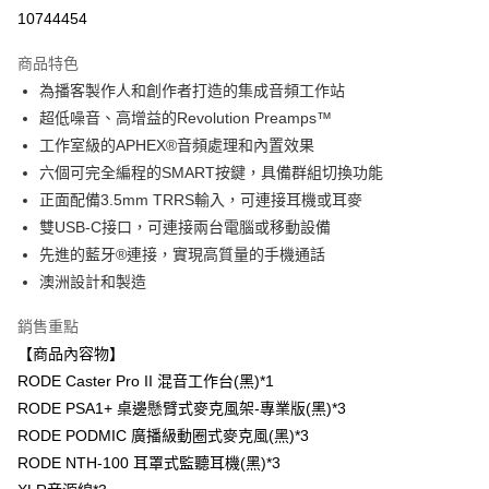
信用卡分期付款
10744454
3 期 0 利率 每期
NT$23,731
21家銀行
商品特色
6 期 0 利率 每期
NT$11,865
21家銀行
合作金庫商業銀行
第一商業銀行
為播客製作人和創作者打造的集成音頻工作站
華南商業銀行
彰化商業銀行
12 期 0 利率 每期
NT$5,932
21家銀行
合作金庫商業銀行
第一商業銀行
超低噪音、高增益的Revolution Preamps™
上海商業儲蓄銀行
台北富邦商業銀行
華南商業銀行
彰化商業銀行
合作金庫商業銀行
第一商業銀行
LINE Pay
國泰世華商業銀行
兆豐國際商業銀行
工作室級的APHEX®音頻處理和內置效果
上海商業儲蓄銀行
台北富邦商業銀行
華南商業銀行
彰化商業銀行
臺灣中小企業銀行
台中商業銀行
六個可完全編程的SMART按鍵，具備群組切換功能
國泰世華商業銀行
兆豐國際商業銀行
Apple Pay
上海商業儲蓄銀行
台北富邦商業銀行
匯豐（台灣）商業銀行
華泰商業銀行
臺灣中小企業銀行
台中商業銀行
正面配備3.5mm TRRS輸入，可連接耳機或耳麥
國泰世華商業銀行
兆豐國際商業銀行
聯邦商業銀行
遠東國際商業銀行
匯豐（台灣）商業銀行
華泰商業銀行
街口支付
雙USB-C接口，可連接兩台電腦或移動設備
臺灣中小企業銀行
台中商業銀行
元大商業銀行
永豐商業銀行
聯邦商業銀行
遠東國際商業銀行
匯豐（台灣）商業銀行
華泰商業銀行
先進的藍牙®連接，實現高質量的手機通話
玉山商業銀行
星展（台灣）商業銀行
悠遊付
元大商業銀行
永豐商業銀行
聯邦商業銀行
遠東國際商業銀行
澳洲設計和製造
台新國際商業銀行
中國信託商業銀行
玉山商業銀行
星展（台灣）商業銀行
元大商業銀行
永豐商業銀行
台灣樂天信用卡公司
Google Pay
台新國際商業銀行
中國信託商業銀行
玉山商業銀行
星展（台灣）商業銀行
銷售重點
台灣樂天信用卡公司
台新國際商業銀行
中國信託商業銀行
全支付
【商品內容物】
台灣樂天信用卡公司
RODE Caster Pro II 混音工作台(黑)*1
全盈+PAY
RODE PSA1+ 桌邊懸臂式麥克風架-專業版(黑)*3
AFTEE先享後付
RODE PODMIC 廣播級動圈式麥克風(黑)*3
相關說明
RODE NTH-100 耳罩式監聽耳機(黑)*3
【關於「AFTEE先享後付」】