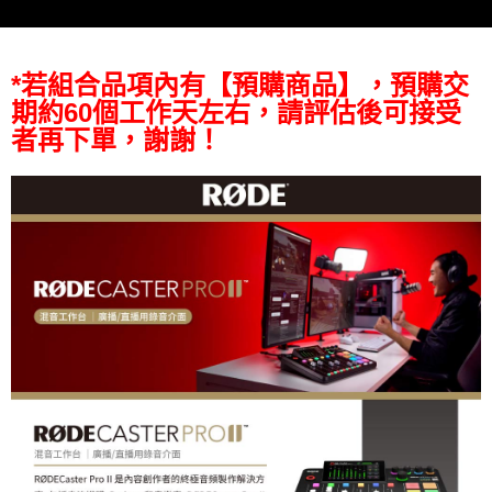
３．未成年的使用者請事先徵得法定代理人或監護人之同意方可使用
「AFTEE先享後付」，若未經同意申辦者引起之損失，本公司不負相關責
任。
４．使用「AFTEE先享後付」時，將依據個別帳號之用戶狀況，依本公司即
*若組合品項內有【預購商品】，預購交
時審查核予不同之上限額度；若仍有額度不足之情形，本公司將視審查結果
期約60個工作天左右，請評估後可接受
請求用戶進行身份認證。
５．嚴禁一人註冊多個帳號或使用他人資訊註冊。若發現惡意使用之情形，
者再下單，謝謝！
恩沛科技股份有限公司將有權停止該用戶之使用額度並採取法律行動。