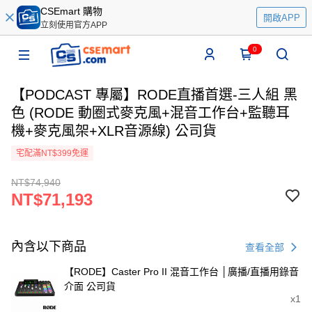
CSEmart 購物
開啟APP
立刻使用官方APP
0
【PODCAST 專屬】RODE直播首選-三人組 黑
色 (RODE 動圈式麥克風+混音工作台+監聽耳
機+麥克風架+XLR音源線) 公司貨
宅配滿NT$399免運
NT$74,940
NT$71,193
內含以下商品
查看全部
【RODE】Caster Pro II 混音工作台 │廣播/直播用錄音
介面 公司貨
x1