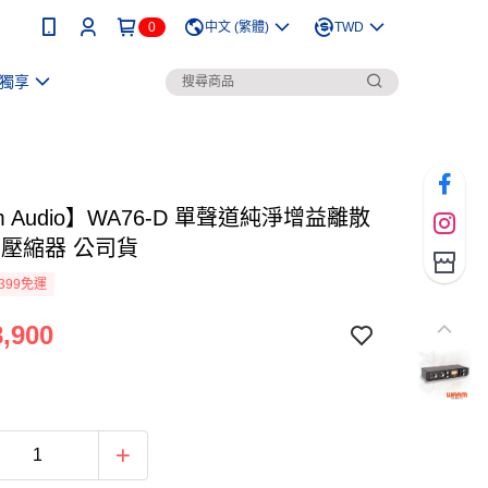
0
中文 (繁體)
TWD
獨享
m Audio】WA76-D 單聲道純淨增益離散
T 壓縮器 公司貨
399免運
,900