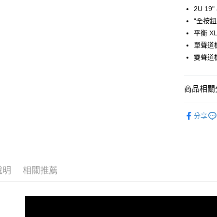
台新國
玉山商
2U 19
元大商
台灣樂
悠遊付
台新國
玉山商
“全按
台灣樂
台新國
Google Pa
平衡 XL
台灣樂
單聲道機殼
全支付
雙聲道機殼
全盈+PAY
AFTEE先
商品相關分
相關說明
【關於「A
音訊設備
ATM付款
AFTEE
分享
便利好安
｜音訊設
１．簡單
２．便利
運送方式
３．安心
全家取貨
【「AFT
說明
相關推薦
每筆NT$6
１．於結帳
付」結帳
萊爾富取
２．訂單
３．收到繳
每筆NT$6
／ATM／