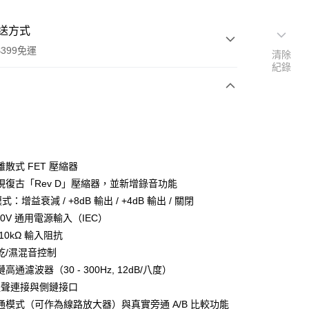
送方式
399免運
清除
紀錄
次付款
期付款
0 利率 每期
NT$9,633
21家銀行
散式 FET 壓縮器
0 利率 每期
NT$4,816
21家銀行
庫商業銀行
第一商業銀行
現復古「Rev D」壓縮器，並新增錄音功能
業銀行
彰化商業銀行
 0 利率 每期
NT$2,408
21家銀行
式：增益衰減 / +8dB 輸出 / +4dB 輸出 / 關閉
庫商業銀行
第一商業銀行
業儲蓄銀行
台北富邦商業銀行
業銀行
彰化商業銀行
230V 通用電源輸入（IEC）
庫商業銀行
第一商業銀行
付款
華商業銀行
兆豐國際商業銀行
業儲蓄銀行
台北富邦商業銀行
10kΩ 輸入阻抗
業銀行
彰化商業銀行
小企業銀行
台中商業銀行
華商業銀行
兆豐國際商業銀行
業儲蓄銀行
台北富邦商業銀行
乾/濕混音控制
台灣）商業銀行
華泰商業銀行
小企業銀行
台中商業銀行
華商業銀行
兆豐國際商業銀行
業銀行
遠東國際商業銀行
高通濾波器（30 - 300Hz, 12dB/八度）
台灣）商業銀行
華泰商業銀行
小企業銀行
台中商業銀行
業銀行
永豐商業銀行
立體聲連接與側鏈接口
業銀行
遠東國際商業銀行
台灣）商業銀行
華泰商業銀行
業銀行
星展（台灣）商業銀行
業銀行
永豐商業銀行
通模式（可作為線路放大器）與真實旁通 A/B 比較功能
業銀行
遠東國際商業銀行