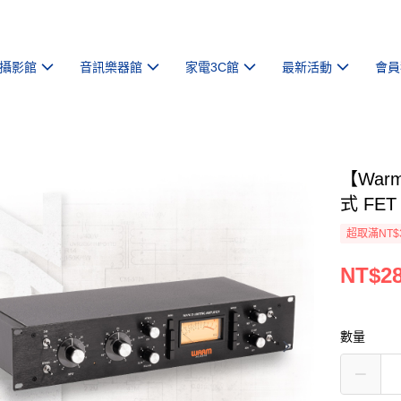
攝影館
音訊樂器館
家電3C館
最新活動
會員
【War
式 FE
超取滿NT$
NT$28
數量