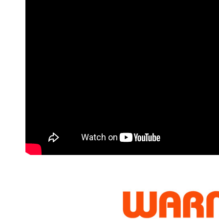
※ 請注意
7-11取貨
絡購買商品
先享後付
每筆NT$6
※ 交易是
是否繳費成
宅配
付客戶支
每筆NT$7
【注意事
付款後門
１．透過由
交易，需
免運費
求債權轉
２．關於
https://aft
３．未成
「AFTE
任。
４．使用「
即時審查
結果請求
５．嚴禁
形，恩沛
動。