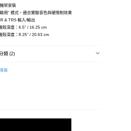
際商業銀行
中國信託商業銀行
業銀行
星展（台灣）商業銀行
" 機架安裝
業銀行
永豐商業銀行
天信用卡公司
際商業銀行
中國信託商業銀行
業銀行
星展（台灣）商業銀行
鈕啟用” 模式，適合實驗音色與硬限制效果
天信用卡公司
際商業銀行
中國信託商業銀行
y
R & TRS 輸入/輸出
天信用卡公司
深度：6.5” / 16.25 cm
深度：8.25” / 20.63 cm
享後付
類 (2)
FTEE先享後付」】
品牌
Warm Audio
先享後付是「在收到商品之後才付款」的支付方式。 讓您購物簡單
客服
心！
備專區｜
其他音訊設備
：不需註冊會員、不需綁卡、不需儲值。
：只要手機號碼，簡訊認證，即可結帳。
：先確認商品／服務後，再付款。
付款
EE先享後付」結帳流程】
0，滿NT$399(含以上)免運費
方式選擇「AFTEE先享後付」後，將跳轉至「AFTEE先享後
頁面，進行簡訊認證並確認金額後，即可完成結帳。
貨付款
成立數日內，您將收到繳費通知簡訊。
費通知簡訊後14天內，點擊此簡訊中的連結，可透過四大超商
0，滿NT$399(含以上)免運費
網路銀行／等多元方式進行付款，方視為交易完成。