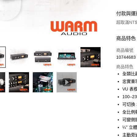
付款與運
超取滿NT$
付款方式
商品特色
信用卡一
商品編號
10744683
信用卡分
商品特色
3 期 
全類比離
6 期 
合作金
忠實重
華南商
12 期
VU 表模
合作金
上海商
華南商
100–
合作金
超商取貨
國泰世
上海商
可切換 
華南商
臺灣中
國泰世
LINE Pay
上海商
全比例
匯豐（
臺灣中
國泰世
聯邦商
可變側鏈
匯豐（
Apple Pay
臺灣中
元大商
¼" 
聯邦商
匯豐（
玉山商
街口支付
元大商
主動旁
聯邦商