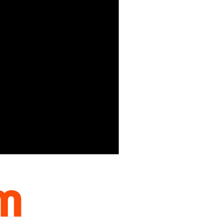
：結帳手續完成當下不需立刻繳費，但若您需要取消訂單，請聯
付款
的店家。未經商家同意取消之訂單仍視為有效，需透過AFTEE
繳納相關費用。
0，滿NT$399(含以上)免運費
否成功請以「AFTEE先享後付 」之結帳頁面顯示為準，若有關於
功／繳費後需取消欲退款等相關疑問，請聯繫「AFTEE先享後
援中心」
https://netprotections.freshdesk.com/support/home
5，滿NT$399(含以上)免運費
項】
市自取
恩沛科技股份有限公司提供之「AFTEE先享後付」服務完成之
依本服務之必要範圍內提供個人資料，並將交易相關給付款項請
讓予恩沛科技股份有限公司。
個人資料處理事宜，請瀏覽以下網址：
ee.tw/terms/#terms3
年的使用者請事先徵得法定代理人或監護人之同意方可使用
E先享後付」，若未經同意申辦者引起之損失，本公司不負相關責
AFTEE先享後付」時，將依據個別帳號之用戶狀況，依本公司
核予不同之上限額度；若仍有額度不足之情形，本公司將視審查
用戶進行身份認證。
一人註冊多個帳號或使用他人資訊註冊。若發現惡意使用之情
科技股份有限公司將有權停止該用戶之使用額度並採取法律行