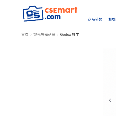
商品分類
相機
首頁
燈光設備品牌
Godox 神牛