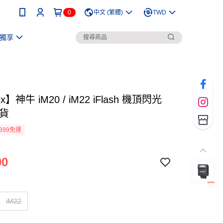
0
中文 (繁體)
TWD
獨享
x】神牛 iM20 / iM22 iFlash 機頂閃光
司貨
399免運
00
iM22