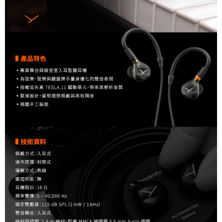
便利好安心！
１．簡單：不需註冊會員、不需綁卡、不需儲值。
運送方式
２．便利：只要手機號碼，簡訊認證，即可結帳。
３．安心：先確認商品／服務後，再付款。
全家取貨付款
每筆NT$60，滿NT$399(含以上)免運費
【「AFTEE先享後付」結帳流程】
１．於結帳方式選擇「AFTEE先享後付」後，將跳轉至「AFTEE先享後付」
萊爾富取貨付款
結帳頁面，進行簡訊認證並確認金額後，即可完成結帳。
２．訂單成立數日內，您將收到繳費通知簡訊。
每筆NT$60，滿NT$399(含以上)免運費
３．收到繳費通知簡訊後14天內，點擊此簡訊中的連結，可透過四大超商／
ATM／網路銀行／等多元方式進行付款，方視為交易完成。
7-11取貨付款
※ 請注意：結帳手續完成當下不需立刻繳費，但若您需要取消訂單，請聯絡
每筆NT$60，滿NT$399(含以上)免運費
購買商品的店家。未經商家同意取消之訂單仍視為有效，需透過AFTEE先享
後付繳納相關費用。
宅配
※ 交易是否成功請以「AFTEE先享後付 」之結帳頁面顯示為準，若有關於
是否繳費成功／繳費後需取消欲退款等相關疑問，請聯繫「AFTEE先享後付
每筆NT$75，滿NT$399(含以上)免運費
客戶支援中心」
https://netprotections.freshdesk.com/support/home
付款後門市自取
【注意事項】
１．透過由恩沛科技股份有限公司提供之「AFTEE先享後付」服務完成之交
免運費
易，需依本服務之必要範圍內提供個人資料，並將交易相關給付款項請求債
權轉讓予恩沛科技股份有限公司。
２．關於個人資料處理事宜，請瀏覽以下網址：
https://aftee.tw/terms/#terms3
３．未成年的使用者請事先徵得法定代理人或監護人之同意方可使用