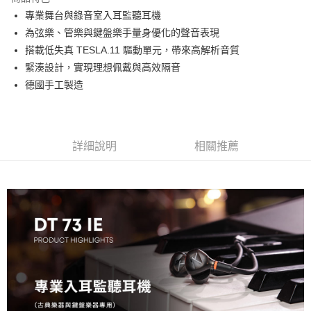
6 期 0 利率 每期
NT$3,316
21家銀行
合作金庫商業銀行
第一商業銀行
專業舞台與錄音室入耳監聽耳機
華南商業銀行
彰化商業銀行
12 期 0 利率 每期
NT$1,658
21家銀行
合作金庫商業銀行
第一商業銀行
為弦樂、管樂與鍵盤樂手量身優化的聲音表現
上海商業儲蓄銀行
台北富邦商業銀行
華南商業銀行
彰化商業銀行
合作金庫商業銀行
第一商業銀行
超商取貨付款
國泰世華商業銀行
兆豐國際商業銀行
搭載低失真 TESLA.11 驅動單元，帶來高解析音質
上海商業儲蓄銀行
台北富邦商業銀行
華南商業銀行
彰化商業銀行
臺灣中小企業銀行
台中商業銀行
緊湊設計，實現理想佩戴與高效隔音
國泰世華商業銀行
兆豐國際商業銀行
LINE Pay
上海商業儲蓄銀行
台北富邦商業銀行
匯豐（台灣）商業銀行
華泰商業銀行
臺灣中小企業銀行
台中商業銀行
德國手工製造
國泰世華商業銀行
兆豐國際商業銀行
聯邦商業銀行
遠東國際商業銀行
匯豐（台灣）商業銀行
華泰商業銀行
Apple Pay
臺灣中小企業銀行
台中商業銀行
元大商業銀行
永豐商業銀行
聯邦商業銀行
遠東國際商業銀行
匯豐（台灣）商業銀行
華泰商業銀行
玉山商業銀行
星展（台灣）商業銀行
街口支付
元大商業銀行
永豐商業銀行
聯邦商業銀行
遠東國際商業銀行
台新國際商業銀行
中國信託商業銀行
玉山商業銀行
星展（台灣）商業銀行
詳細說明
相關推薦
元大商業銀行
永豐商業銀行
台灣樂天信用卡公司
悠遊付
台新國際商業銀行
中國信託商業銀行
玉山商業銀行
星展（台灣）商業銀行
台灣樂天信用卡公司
台新國際商業銀行
中國信託商業銀行
Google Pay
台灣樂天信用卡公司
全支付
全盈+PAY
AFTEE先享後付
相關說明
【關於「AFTEE先享後付」】
ATM付款
AFTEE先享後付是「在收到商品之後才付款」的支付方式。 讓您購物簡單