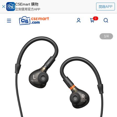
CSEmart 購物
開啟APP
立刻使用官方APP
0
1
/
4