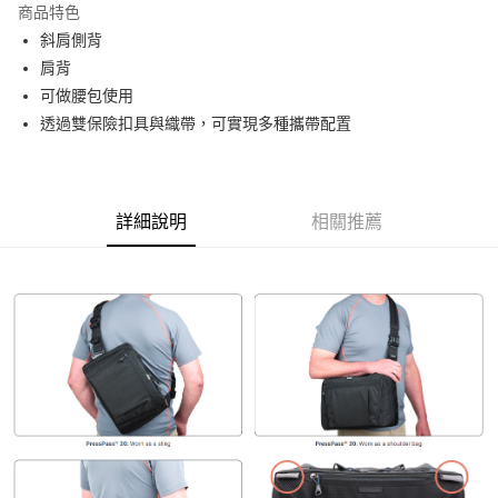
商品特色
6 期 0 利率 每期
NT$566
21家銀行
合作金庫商業銀行
第一商業銀行
斜肩側背
華南商業銀行
彰化商業銀行
12 期 0 利率 每期
NT$283
21家銀行
合作金庫商業銀行
第一商業銀行
肩背
上海商業儲蓄銀行
台北富邦商業銀行
華南商業銀行
彰化商業銀行
合作金庫商業銀行
第一商業銀行
LINE Pay
國泰世華商業銀行
兆豐國際商業銀行
可做腰包使用
上海商業儲蓄銀行
台北富邦商業銀行
華南商業銀行
彰化商業銀行
臺灣中小企業銀行
台中商業銀行
透過雙保險扣具與織帶，可實現多種攜帶配置
國泰世華商業銀行
兆豐國際商業銀行
Apple Pay
上海商業儲蓄銀行
台北富邦商業銀行
匯豐（台灣）商業銀行
華泰商業銀行
臺灣中小企業銀行
台中商業銀行
國泰世華商業銀行
兆豐國際商業銀行
聯邦商業銀行
遠東國際商業銀行
匯豐（台灣）商業銀行
華泰商業銀行
街口支付
臺灣中小企業銀行
台中商業銀行
元大商業銀行
永豐商業銀行
聯邦商業銀行
遠東國際商業銀行
匯豐（台灣）商業銀行
華泰商業銀行
玉山商業銀行
星展（台灣）商業銀行
悠遊付
元大商業銀行
永豐商業銀行
詳細說明
相關推薦
聯邦商業銀行
遠東國際商業銀行
台新國際商業銀行
中國信託商業銀行
玉山商業銀行
星展（台灣）商業銀行
元大商業銀行
永豐商業銀行
台灣樂天信用卡公司
Google Pay
台新國際商業銀行
中國信託商業銀行
玉山商業銀行
星展（台灣）商業銀行
台灣樂天信用卡公司
台新國際商業銀行
中國信託商業銀行
全支付
台灣樂天信用卡公司
全盈+PAY
AFTEE先享後付
相關說明
【關於「AFTEE先享後付」】
ATM付款
AFTEE先享後付是「在收到商品之後才付款」的支付方式。 讓您購物簡單
便利好安心！
１．簡單：不需註冊會員、不需綁卡、不需儲值。