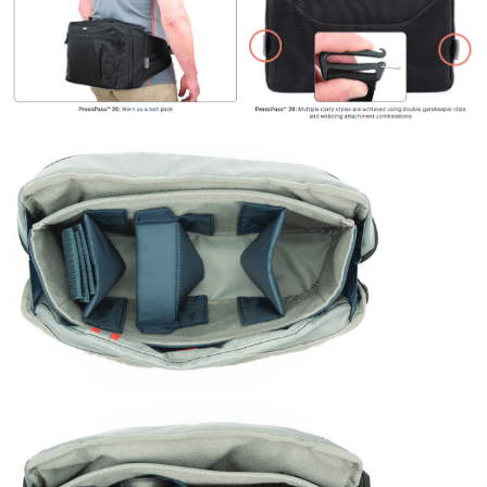
運送方式
２．便利：只要手機號碼，簡訊認證，即可結帳。
３．安心：先確認商品／服務後，再付款。
宅配
每筆NT$75，滿NT$399(含以上)免運費
【「AFTEE先享後付」結帳流程】
１．於結帳方式選擇「AFTEE先享後付」後，將跳轉至「AFTEE先享後付」
付款後門市自取
結帳頁面，進行簡訊認證並確認金額後，即可完成結帳。
２．訂單成立數日內，您將收到繳費通知簡訊。
免運費
３．收到繳費通知簡訊後14天內，點擊此簡訊中的連結，可透過四大超商／
ATM／網路銀行／等多元方式進行付款，方視為交易完成。
※ 請注意：結帳手續完成當下不需立刻繳費，但若您需要取消訂單，請聯絡
購買商品的店家。未經商家同意取消之訂單仍視為有效，需透過AFTEE先享
後付繳納相關費用。
※ 交易是否成功請以「AFTEE先享後付 」之結帳頁面顯示為準，若有關於
是否繳費成功／繳費後需取消欲退款等相關疑問，請聯繫「AFTEE先享後付
客戶支援中心」
https://netprotections.freshdesk.com/support/home
【注意事項】
１．透過由恩沛科技股份有限公司提供之「AFTEE先享後付」服務完成之交
易，需依本服務之必要範圍內提供個人資料，並將交易相關給付款項請求債
權轉讓予恩沛科技股份有限公司。
２．關於個人資料處理事宜，請瀏覽以下網址：
https://aftee.tw/terms/#terms3
３．未成年的使用者請事先徵得法定代理人或監護人之同意方可使用
「AFTEE先享後付」，若未經同意申辦者引起之損失，本公司不負相關責
任。