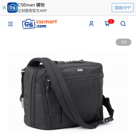
CSEmart 購物
開啟APP
立刻使用官方APP
0
1
/
9