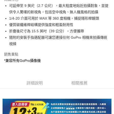
6 期 0 利率 每期
NT$815
21家銀行
合作金庫商業銀行
第一商業銀行
可延伸至 9 英尺（2.7 公尺），最大程度地貼近拍攝對象，並提
華南商業銀行
彰化商業銀行
12 期 0 利率 每期
NT$407
21家銀行
合作金庫商業銀行
第一商業銀行
供令人驚嘆的新視角，包括空中視角、無人機風格的拍攝
上海商業儲蓄銀行
台北富邦商業銀行
華南商業銀行
彰化商業銀行
合作金庫商業銀行
第一商業銀行
超商取貨付款
國泰世華商業銀行
兆豐國際商業銀行
1/4-20 介面可用於 MAX 等 360 度相機，捕捉隱形桿鏡頭
上海商業儲蓄銀行
台北富邦商業銀行
華南商業銀行
彰化商業銀行
臺灣中小企業銀行
台中商業銀行
優質碳纖維桿結構提供強度和輕盈耐用性
國泰世華商業銀行
兆豐國際商業銀行
LINE Pay
上海商業儲蓄銀行
台北富邦商業銀行
匯豐（台灣）商業銀行
華泰商業銀行
臺灣中小企業銀行
台中商業銀行
折疊後尺寸為 15.5 英吋（39 公分），方便攜帶
國泰世華商業銀行
兆豐國際商業銀行
聯邦商業銀行
遠東國際商業銀行
匯豐（台灣）商業銀行
華泰商業銀行
Apple Pay
隨附的安裝手指適配器可讓您連接任何 GoPro 相機來拍攝傳統
臺灣中小企業銀行
台中商業銀行
元大商業銀行
永豐商業銀行
聯邦商業銀行
遠東國際商業銀行
匯豐（台灣）商業銀行
華泰商業銀行
視頻
玉山商業銀行
星展（台灣）商業銀行
街口支付
元大商業銀行
永豐商業銀行
聯邦商業銀行
遠東國際商業銀行
台新國際商業銀行
中國信託商業銀行
玉山商業銀行
星展（台灣）商業銀行
銷售重點
元大商業銀行
永豐商業銀行
台灣樂天信用卡公司
悠遊付
台新國際商業銀行
中國信託商業銀行
玉山商業銀行
星展（台灣）商業銀行
*兼容所有GoPro攝像機
台灣樂天信用卡公司
台新國際商業銀行
中國信託商業銀行
Google Pay
台灣樂天信用卡公司
全支付
詳細說明
相關推薦
全盈+PAY
AFTEE先享後付
相關說明
【關於「AFTEE先享後付」】
ATM付款
AFTEE先享後付是「在收到商品之後才付款」的支付方式。 讓您購物簡單