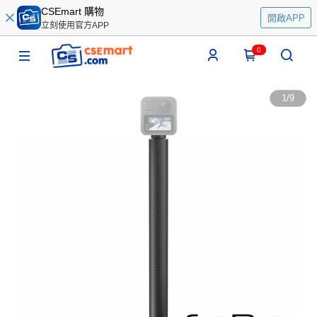
CSEmart 購物
開啟APP
立刻使用官方APP
0
1
/
9