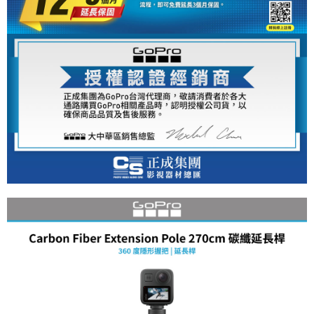
便利好安心！
１．簡單：不需註冊會員、不需綁卡、不需儲值。
運送方式
２．便利：只要手機號碼，簡訊認證，即可結帳。
３．安心：先確認商品／服務後，再付款。
全家取貨付款
每筆NT$60，滿NT$399(含以上)免運費
【「AFTEE先享後付」結帳流程】
１．於結帳方式選擇「AFTEE先享後付」後，將跳轉至「AFTEE先享後付」
萊爾富取貨付款
結帳頁面，進行簡訊認證並確認金額後，即可完成結帳。
２．訂單成立數日內，您將收到繳費通知簡訊。
每筆NT$60，滿NT$399(含以上)免運費
３．收到繳費通知簡訊後14天內，點擊此簡訊中的連結，可透過四大超商／
ATM／網路銀行／等多元方式進行付款，方視為交易完成。
7-11取貨付款
※ 請注意：結帳手續完成當下不需立刻繳費，但若您需要取消訂單，請聯絡
每筆NT$60，滿NT$399(含以上)免運費
購買商品的店家。未經商家同意取消之訂單仍視為有效，需透過AFTEE先享
後付繳納相關費用。
宅配
※ 交易是否成功請以「AFTEE先享後付 」之結帳頁面顯示為準，若有關於
是否繳費成功／繳費後需取消欲退款等相關疑問，請聯繫「AFTEE先享後付
每筆NT$75，滿NT$399(含以上)免運費
客戶支援中心」
https://netprotections.freshdesk.com/support/home
付款後門市自取
【注意事項】
１．透過由恩沛科技股份有限公司提供之「AFTEE先享後付」服務完成之交
免運費
易，需依本服務之必要範圍內提供個人資料，並將交易相關給付款項請求債
權轉讓予恩沛科技股份有限公司。
２．關於個人資料處理事宜，請瀏覽以下網址：
https://aftee.tw/terms/#terms3
３．未成年的使用者請事先徵得法定代理人或監護人之同意方可使用