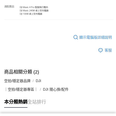
２．關於個人資料處理事宜，請瀏覽以下網址：
https://aftee.tw/terms/#terms3
３．未成年的使用者請事先徵得法定代理人或監護人之同意方可使用
「AFTEE先享後付」，若未經同意申辦者引起之損失，本公司不負相關責
任。
４．使用「AFTEE先享後付」時，將依據個別帳號之用戶狀況，依本公司即
時審查核予不同之上限額度；若仍有額度不足之情形，本公司將視審查結果
請求用戶進行身份認證。
顯示電腦版詳細說明
５．嚴禁一人註冊多個帳號或使用他人資訊註冊。若發現惡意使用之情形，
恩沛科技股份有限公司將有權停止該用戶之使用額度並採取法律行動。
客服
商品相關分類 (2)
空拍/穩定器品牌
DJI
｜空拍/穩定器專區｜
DJI 隨心換/配件
本分類熱銷
全站排行