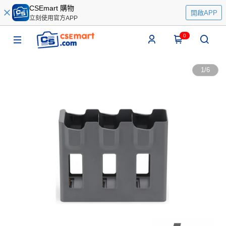
CSEmart 購物
開啟APP
立刻使用官方APP
0
1
/
6