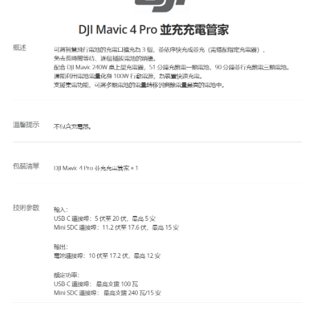
相關說明
【關於「AFTEE先享後付」】
ATM付款
AFTEE先享後付是「在收到商品之後才付款」的支付方式。 讓您購物簡單
便利好安心！
１．簡單：不需註冊會員、不需綁卡、不需儲值。
運送方式
２．便利：只要手機號碼，簡訊認證，即可結帳。
３．安心：先確認商品／服務後，再付款。
全家取貨付款
每筆NT$60，滿NT$399(含以上)免運費
【「AFTEE先享後付」結帳流程】
１．於結帳方式選擇「AFTEE先享後付」後，將跳轉至「AFTEE先享後付」
萊爾富取貨付款
結帳頁面，進行簡訊認證並確認金額後，即可完成結帳。
２．訂單成立數日內，您將收到繳費通知簡訊。
每筆NT$60，滿NT$399(含以上)免運費
３．收到繳費通知簡訊後14天內，點擊此簡訊中的連結，可透過四大超商／
ATM／網路銀行／等多元方式進行付款，方視為交易完成。
7-11取貨付款
※ 請注意：結帳手續完成當下不需立刻繳費，但若您需要取消訂單，請聯絡
每筆NT$60，滿NT$399(含以上)免運費
購買商品的店家。未經商家同意取消之訂單仍視為有效，需透過AFTEE先享
後付繳納相關費用。
宅配
※ 交易是否成功請以「AFTEE先享後付 」之結帳頁面顯示為準，若有關於
是否繳費成功／繳費後需取消欲退款等相關疑問，請聯繫「AFTEE先享後付
每筆NT$75，滿NT$399(含以上)免運費
客戶支援中心」
https://netprotections.freshdesk.com/support/home
付款後門市自取
【注意事項】
１．透過由恩沛科技股份有限公司提供之「AFTEE先享後付」服務完成之交
免運費
易，需依本服務之必要範圍內提供個人資料，並將交易相關給付款項請求債
權轉讓予恩沛科技股份有限公司。