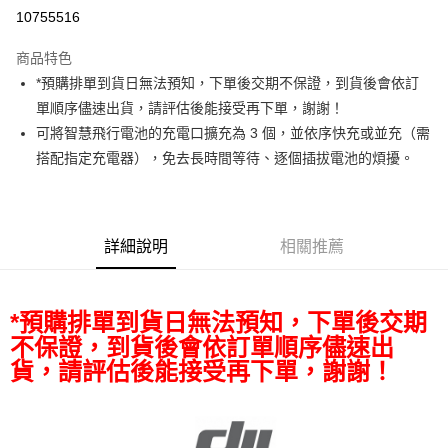
信用卡分期付款
10755516
3 期 0 利率 每期
NT$933
21家銀行
商品特色
6 期 0 利率 每期
NT$466
21家銀行
合作金庫商業銀行
第一商業銀行
*預購排單到貨日無法預知，下單後交期不保證，到貨後會依訂
華南商業銀行
彰化商業銀行
12 期 0 利率 每期
NT$233
21家銀行
合作金庫商業銀行
第一商業銀行
單順序儘速出貨，請評估後能接受再下單，謝謝！
上海商業儲蓄銀行
台北富邦商業銀行
華南商業銀行
彰化商業銀行
合作金庫商業銀行
第一商業銀行
超商取貨付款
國泰世華商業銀行
兆豐國際商業銀行
可將智慧飛行電池的充電口擴充為 3 個，並依序快充或並充（需
上海商業儲蓄銀行
台北富邦商業銀行
華南商業銀行
彰化商業銀行
臺灣中小企業銀行
台中商業銀行
搭配指定充電器），免去長時間等待、逐個插拔電池的煩擾。
國泰世華商業銀行
兆豐國際商業銀行
LINE Pay
上海商業儲蓄銀行
台北富邦商業銀行
匯豐（台灣）商業銀行
華泰商業銀行
臺灣中小企業銀行
台中商業銀行
國泰世華商業銀行
兆豐國際商業銀行
聯邦商業銀行
遠東國際商業銀行
匯豐（台灣）商業銀行
華泰商業銀行
Apple Pay
臺灣中小企業銀行
台中商業銀行
元大商業銀行
永豐商業銀行
聯邦商業銀行
遠東國際商業銀行
匯豐（台灣）商業銀行
華泰商業銀行
玉山商業銀行
星展（台灣）商業銀行
街口支付
元大商業銀行
永豐商業銀行
詳細說明
相關推薦
聯邦商業銀行
遠東國際商業銀行
台新國際商業銀行
中國信託商業銀行
玉山商業銀行
星展（台灣）商業銀行
元大商業銀行
永豐商業銀行
台灣樂天信用卡公司
悠遊付
台新國際商業銀行
中國信託商業銀行
玉山商業銀行
星展（台灣）商業銀行
台灣樂天信用卡公司
台新國際商業銀行
中國信託商業銀行
*預購排單到貨日無法預知，下單後交期
Google Pay
台灣樂天信用卡公司
不保證，到貨後會依訂單順序儘速出
全支付
貨，請評估後能接受再下單，謝謝！
全盈+PAY
AFTEE先享後付