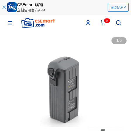
CSEmart 購物
開啟APP
立刻使用官方APP
0
1
/
6