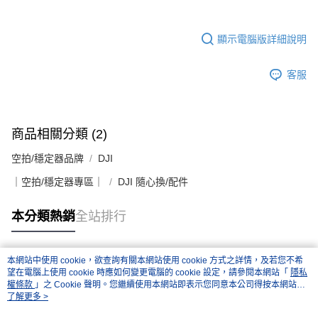
２．關於個人資料處理事宜，請瀏覽以下網址：
https://aftee.tw/terms/#terms3
３．未成年的使用者請事先徵得法定代理人或監護人之同意方可使用
顯示電腦版詳細說明
「AFTEE先享後付」，若未經同意申辦者引起之損失，本公司不負相關責
任。
４．使用「AFTEE先享後付」時，將依據個別帳號之用戶狀況，依本公司即
客服
時審查核予不同之上限額度；若仍有額度不足之情形，本公司將視審查結果
請求用戶進行身份認證。
５．嚴禁一人註冊多個帳號或使用他人資訊註冊。若發現惡意使用之情形，
恩沛科技股份有限公司將有權停止該用戶之使用額度並採取法律行動。
商品相關分類 (2)
空拍/穩定器品牌
DJI
｜空拍/穩定器專區｜
DJI 隨心換/配件
本分類熱銷
全站排行
本網站中使用 cookie，欲查詢有關本網站使用 cookie 方式之詳情，及若您不希
熱門標籤
望在電腦上使用 cookie 時應如何變更電腦的 cookie 設定，請參閱本網站「
隱私
權條款
」之 Cookie 聲明。您繼續使用本網站即表示您同意本公司得按本網站使
用條款之 Cookie 聲明使用 cookie。
了解更多 >