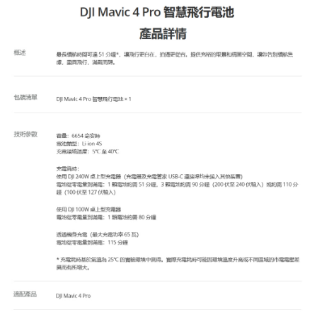
相關說明
【關於「AFTEE先享後付」】
ATM付款
AFTEE先享後付是「在收到商品之後才付款」的支付方式。 讓您購物簡單
便利好安心！
１．簡單：不需註冊會員、不需綁卡、不需儲值。
運送方式
２．便利：只要手機號碼，簡訊認證，即可結帳。
３．安心：先確認商品／服務後，再付款。
全家取貨付款
每筆NT$60，滿NT$399(含以上)免運費
【「AFTEE先享後付」結帳流程】
１．於結帳方式選擇「AFTEE先享後付」後，將跳轉至「AFTEE先享後付」
萊爾富取貨付款
結帳頁面，進行簡訊認證並確認金額後，即可完成結帳。
２．訂單成立數日內，您將收到繳費通知簡訊。
每筆NT$60，滿NT$399(含以上)免運費
３．收到繳費通知簡訊後14天內，點擊此簡訊中的連結，可透過四大超商／
ATM／網路銀行／等多元方式進行付款，方視為交易完成。
7-11取貨付款
※ 請注意：結帳手續完成當下不需立刻繳費，但若您需要取消訂單，請聯絡
每筆NT$60，滿NT$399(含以上)免運費
購買商品的店家。未經商家同意取消之訂單仍視為有效，需透過AFTEE先享
後付繳納相關費用。
宅配
※ 交易是否成功請以「AFTEE先享後付 」之結帳頁面顯示為準，若有關於
是否繳費成功／繳費後需取消欲退款等相關疑問，請聯繫「AFTEE先享後付
每筆NT$75，滿NT$399(含以上)免運費
客戶支援中心」
https://netprotections.freshdesk.com/support/home
付款後門市自取
【注意事項】
１．透過由恩沛科技股份有限公司提供之「AFTEE先享後付」服務完成之交
免運費
易，需依本服務之必要範圍內提供個人資料，並將交易相關給付款項請求債
權轉讓予恩沛科技股份有限公司。