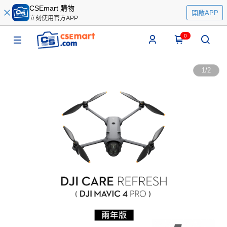
CSEmart 購物
開啟APP
立刻使用官方APP
0
1
/
2