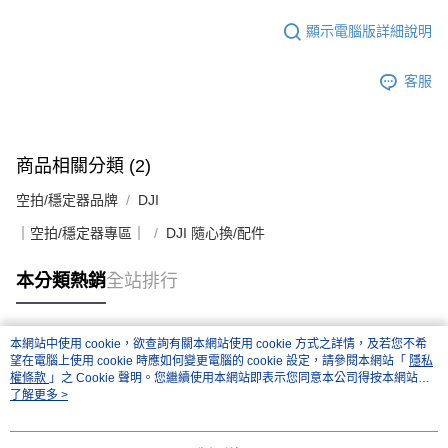
顯示電腦版詳細說明
客服
商品相關分類 (2)
空拍/穩定器品牌
DJI
｜空拍/穩定器專區｜
DJI 隨心換/配件
本分類熱銷
全站排行
本網站中使用 cookie，欲查詢有關本網站使用 cookie 方式之詳情，及若您不希
熱門標籤
望在電腦上使用 cookie 時應如何變更電腦的 cookie 設定，請參閱本網站「
隱私
權條款
」之 Cookie 聲明。您繼續使用本網站即表示您同意本公司得按本網站使
用條款之 Cookie 聲明使用 cookie。
了解更多 >