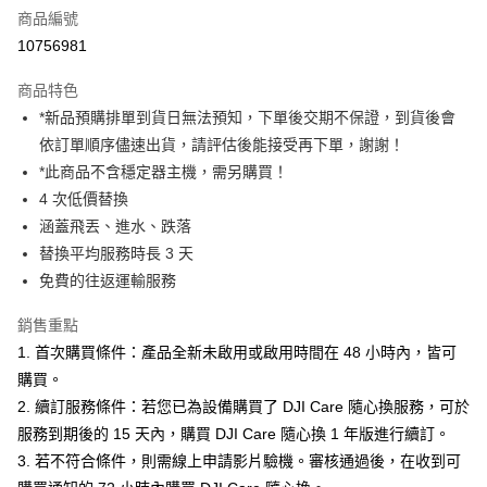
商品編號
信用卡分期付款
10756981
3 期 0 利率 每期
NT$3,663
21家銀行
商品特色
6 期 0 利率 每期
NT$1,831
21家銀行
合作金庫商業銀行
第一商業銀行
*新品預購排單到貨日無法預知，下單後交期不保證，到貨後會
華南商業銀行
彰化商業銀行
12 期 0 利率 每期
NT$915
21家銀行
合作金庫商業銀行
第一商業銀行
依訂單順序儘速出貨，請評估後能接受再下單，謝謝！
上海商業儲蓄銀行
台北富邦商業銀行
華南商業銀行
彰化商業銀行
合作金庫商業銀行
第一商業銀行
超商取貨付款
國泰世華商業銀行
兆豐國際商業銀行
*此商品不含穩定器主機，需另購買！
上海商業儲蓄銀行
台北富邦商業銀行
華南商業銀行
彰化商業銀行
臺灣中小企業銀行
台中商業銀行
4 次低價替換
國泰世華商業銀行
兆豐國際商業銀行
LINE Pay
上海商業儲蓄銀行
台北富邦商業銀行
匯豐（台灣）商業銀行
華泰商業銀行
臺灣中小企業銀行
台中商業銀行
涵蓋飛丟、進水、跌落
國泰世華商業銀行
兆豐國際商業銀行
聯邦商業銀行
遠東國際商業銀行
匯豐（台灣）商業銀行
華泰商業銀行
Apple Pay
替換平均服務時長 3 天
臺灣中小企業銀行
台中商業銀行
元大商業銀行
永豐商業銀行
聯邦商業銀行
遠東國際商業銀行
匯豐（台灣）商業銀行
華泰商業銀行
免費的往返運輸服務
玉山商業銀行
星展（台灣）商業銀行
街口支付
元大商業銀行
永豐商業銀行
聯邦商業銀行
遠東國際商業銀行
台新國際商業銀行
中國信託商業銀行
玉山商業銀行
星展（台灣）商業銀行
銷售重點
元大商業銀行
永豐商業銀行
台灣樂天信用卡公司
悠遊付
台新國際商業銀行
中國信託商業銀行
玉山商業銀行
星展（台灣）商業銀行
1. 首次購買條件：產品全新未啟用或啟用時間在 48 小時內，皆可
台灣樂天信用卡公司
台新國際商業銀行
中國信託商業銀行
Google Pay
購買。
台灣樂天信用卡公司
2. 續訂服務條件：若您已為設備購買了 DJI Care 隨心換服務，可於
全支付
服務到期後的 15 天內，購買 DJI Care 隨心換 1 年版進行續訂。
全盈+PAY
3. 若不符合條件，則需線上申請影片驗機。審核通過後，在收到可