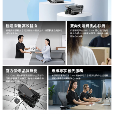
易，需依本服務之必要範圍內提供個人資料，並將交易相關給付款項請求債
權轉讓予恩沛科技股份有限公司。
２．關於個人資料處理事宜，請瀏覽以下網址：
https://aftee.tw/terms/#terms3
３．未成年的使用者請事先徵得法定代理人或監護人之同意方可使用
「AFTEE先享後付」，若未經同意申辦者引起之損失，本公司不負相關責
任。
４．使用「AFTEE先享後付」時，將依據個別帳號之用戶狀況，依本公司即
時審查核予不同之上限額度；若仍有額度不足之情形，本公司將視審查結果
請求用戶進行身份認證。
５．嚴禁一人註冊多個帳號或使用他人資訊註冊。若發現惡意使用之情形，
恩沛科技股份有限公司將有權停止該用戶之使用額度並採取法律行動。