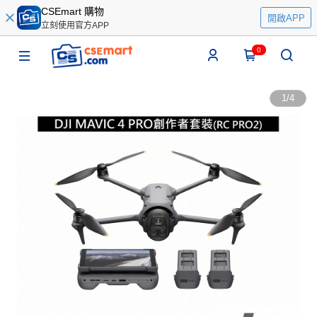
CSEmart 購物
開啟APP
立刻使用官方APP
0
1
/
4