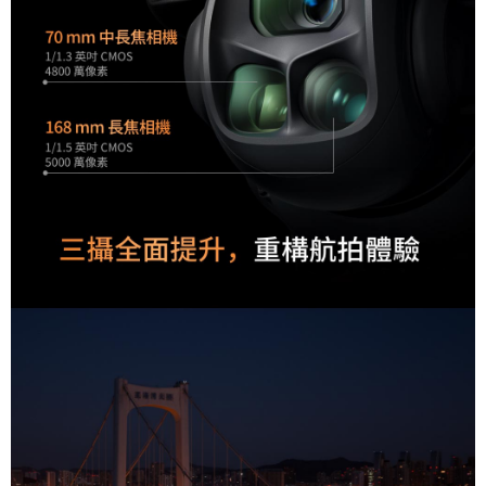
https://aftee.tw/terms/#terms3
３．未成年的使用者請事先徵得法定代理人或監護人之同意方可使用
「AFTEE先享後付」，若未經同意申辦者引起之損失，本公司不負相關責
任。
４．使用「AFTEE先享後付」時，將依據個別帳號之用戶狀況，依本公司即
時審查核予不同之上限額度；若仍有額度不足之情形，本公司將視審查結果
請求用戶進行身份認證。
５．嚴禁一人註冊多個帳號或使用他人資訊註冊。若發現惡意使用之情形，
恩沛科技股份有限公司將有權停止該用戶之使用額度並採取法律行動。