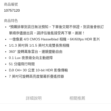
商品編號
信用卡分期付款
10757120
3 期 0 利率 每期
NT$33,166
21家銀行
商品特色
6 期 0 利率 每期
NT$16,583
21家銀行
合作金庫商業銀行
第一商業銀行
*預購排單到貨日無法預知，下單後交期不保證，到貨後會依訂
華南商業銀行
彰化商業銀行
12 期 0 利率 每期
NT$8,291
21家銀行
合作金庫商業銀行
第一商業銀行
單順序儘速出貨，請評估後能接受再下單，謝謝！
上海商業儲蓄銀行
台北富邦商業銀行
華南商業銀行
彰化商業銀行
合作金庫商業銀行
第一商業銀行
LINE Pay
國泰世華商業銀行
兆豐國際商業銀行
一億像素 4/3 CMOS Hasselblad 相機，6K/60fps HDR 影片
上海商業儲蓄銀行
台北富邦商業銀行
華南商業銀行
彰化商業銀行
臺灣中小企業銀行
台中商業銀行
1/1.3 英吋與 1/1.5 英吋大底雙長焦相機
國泰世華商業銀行
兆豐國際商業銀行
Apple Pay
上海商業儲蓄銀行
台北富邦商業銀行
匯豐（台灣）商業銀行
華泰商業銀行
臺灣中小企業銀行
台中商業銀行
360° 旋轉萬象雲台，運鏡靈動自由
國泰世華商業銀行
兆豐國際商業銀行
聯邦商業銀行
遠東國際商業銀行
匯豐（台灣）商業銀行
華泰商業銀行
街口支付
0.1 Lux 夜景級全向主動避障
臺灣中小企業銀行
台中商業銀行
元大商業銀行
永豐商業銀行
聯邦商業銀行
遠東國際商業銀行
匯豐（台灣）商業銀行
華泰商業銀行
51 分鐘飛行時間
玉山商業銀行
星展（台灣）商業銀行
悠遊付
元大商業銀行
永豐商業銀行
聯邦商業銀行
遠東國際商業銀行
DJI O4+ 30 公里 10-bit HDR 影像傳輸
台新國際商業銀行
中國信託商業銀行
玉山商業銀行
星展（台灣）商業銀行
元大商業銀行
永豐商業銀行
台灣樂天信用卡公司
Google Pay
7 英吋可旋轉高亮度螢幕折疊遙控器
台新國際商業銀行
中國信託商業銀行
玉山商業銀行
星展（台灣）商業銀行
台灣樂天信用卡公司
台新國際商業銀行
中國信託商業銀行
全支付
台灣樂天信用卡公司
全盈+PAY
詳細說明
相關推薦
AFTEE先享後付
相關說明