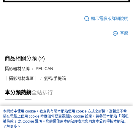
顯示電腦版詳細說明
客服
商品相關分類 (2)
攝影器材品牌
PELICAN
｜攝影器材專區｜
氣密/手提箱
本分類熱銷
全站排行
本網站中使用 cookie，欲查詢有關本網站使用 cookie 方式之詳情，及若您不希
熱門標籤
望在電腦上使用 cookie 時應如何變更電腦的 cookie 設定，請參閱本網站「
隱私
權條款
」之 Cookie 聲明。您繼續使用本網站即表示您同意本公司得按本網站使
用條款之 Cookie 聲明使用 cookie。
了解更多 >