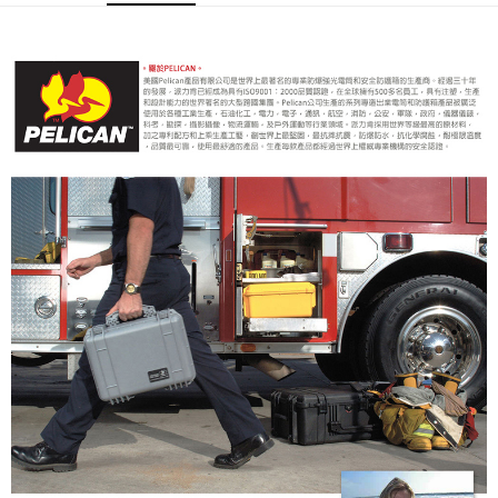
便利好安心！
１．簡單：不需註冊會員、不需綁卡、不需儲值。
運送方式
２．便利：只要手機號碼，簡訊認證，即可結帳。
３．安心：先確認商品／服務後，再付款。
宅配
每筆NT$75，滿NT$399(含以上)免運費
【「AFTEE先享後付」結帳流程】
１．於結帳方式選擇「AFTEE先享後付」後，將跳轉至「AFTEE先享後付」
付款後門市自取
結帳頁面，進行簡訊認證並確認金額後，即可完成結帳。
２．訂單成立數日內，您將收到繳費通知簡訊。
免運費
３．收到繳費通知簡訊後14天內，點擊此簡訊中的連結，可透過四大超商／
ATM／網路銀行／等多元方式進行付款，方視為交易完成。
※ 請注意：結帳手續完成當下不需立刻繳費，但若您需要取消訂單，請聯絡
購買商品的店家。未經商家同意取消之訂單仍視為有效，需透過AFTEE先享
後付繳納相關費用。
※ 交易是否成功請以「AFTEE先享後付 」之結帳頁面顯示為準，若有關於
是否繳費成功／繳費後需取消欲退款等相關疑問，請聯繫「AFTEE先享後付
客戶支援中心」
https://netprotections.freshdesk.com/support/home
【注意事項】
１．透過由恩沛科技股份有限公司提供之「AFTEE先享後付」服務完成之交
易，需依本服務之必要範圍內提供個人資料，並將交易相關給付款項請求債
權轉讓予恩沛科技股份有限公司。
２．關於個人資料處理事宜，請瀏覽以下網址：
https://aftee.tw/terms/#terms3
３．未成年的使用者請事先徵得法定代理人或監護人之同意方可使用