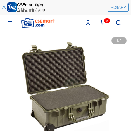
CSEmart 購物
開啟APP
立刻使用官方APP
0
1
/
4