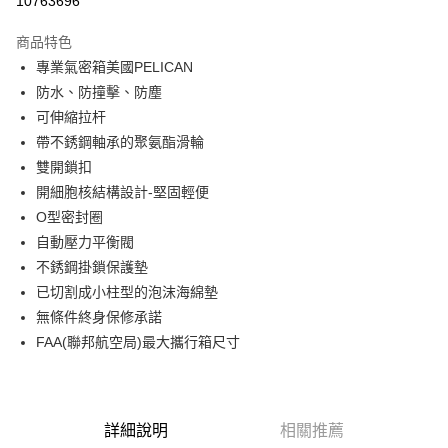
10763696
3 期 0 利率 每期
NT$3,833
21家銀行
商品特色
6 期 0 利率 每期
NT$1,916
21家銀行
合作金庫商業銀行
第一商業銀行
專業氣密箱美國PELICAN
華南商業銀行
彰化商業銀行
12 期 0 利率 每期
NT$958
21家銀行
合作金庫商業銀行
第一商業銀行
防水、防撞擊、防塵
上海商業儲蓄銀行
台北富邦商業銀行
華南商業銀行
彰化商業銀行
合作金庫商業銀行
第一商業銀行
LINE Pay
國泰世華商業銀行
兆豐國際商業銀行
可伸縮拉杆
上海商業儲蓄銀行
台北富邦商業銀行
華南商業銀行
彰化商業銀行
臺灣中小企業銀行
台中商業銀行
帶不銹鋼軸承的聚氨酯滑輪
國泰世華商業銀行
兆豐國際商業銀行
Apple Pay
上海商業儲蓄銀行
台北富邦商業銀行
匯豐（台灣）商業銀行
華泰商業銀行
臺灣中小企業銀行
台中商業銀行
雙開鎖扣
國泰世華商業銀行
兆豐國際商業銀行
聯邦商業銀行
遠東國際商業銀行
匯豐（台灣）商業銀行
華泰商業銀行
街口支付
開細胞核結構設計-堅固輕便
臺灣中小企業銀行
台中商業銀行
元大商業銀行
永豐商業銀行
聯邦商業銀行
遠東國際商業銀行
匯豐（台灣）商業銀行
華泰商業銀行
O型密封圈
玉山商業銀行
星展（台灣）商業銀行
悠遊付
元大商業銀行
永豐商業銀行
聯邦商業銀行
遠東國際商業銀行
自動壓力平衡閥
台新國際商業銀行
中國信託商業銀行
玉山商業銀行
星展（台灣）商業銀行
元大商業銀行
永豐商業銀行
台灣樂天信用卡公司
Google Pay
不銹鋼掛鎖保護墊
台新國際商業銀行
中國信託商業銀行
玉山商業銀行
星展（台灣）商業銀行
已切割成小柱型的泡沫海綿墊
台灣樂天信用卡公司
台新國際商業銀行
中國信託商業銀行
全支付
無條件終身保修承諾
台灣樂天信用卡公司
全盈+PAY
FAA(聯邦航空局)最大攜行箱尺寸
AFTEE先享後付
相關說明
【關於「AFTEE先享後付」】
詳細說明
相關推薦
ATM付款
AFTEE先享後付是「在收到商品之後才付款」的支付方式。 讓您購物簡單