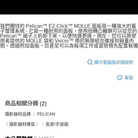
宅配
每筆NT$75，滿NT$399(含以上)免運費
【「AFTEE先享後付」結帳流程】
１．於結帳方式選擇「AFTEE先享後付」後，將跳轉至「AFTEE先享後付」
付款後門市自取
結帳頁面，進行簡訊認證並確認金額後，即可完成結帳。
我們獨特的 Pelican™ EZ-Click™ MOLLE 面板是一種強大的蓋
２．訂單成立數日內，您將收到繳費通知簡訊。
免運費
子整理系統 - 它是一種耐用的面板，使用扭轉凸輪鎖可以從您的
３．收到繳費通知簡訊後14天內，點擊此簡訊中的連結，可透過四大超商／
Pelican™ 箱子上拆卸下來，以便快速更換。現在，您可以將使
ATM／網路銀行／等多元方式進行付款，方視為交易完成。
用者提供的 MOLLE 袋和 Velcro™ 帶的無限組合連接到箱蓋內
※ 請注意：結帳手續完成當下不需立刻繳費，但若您需要取消訂單，請聯絡
側。透過附加面板，您甚至可以為每項工作或冒險預先配置裝備
購買商品的店家。未經商家同意取消之訂單仍視為有效，需透過AFTEE先享
後付繳納相關費用。
※ 交易是否成功請以「AFTEE先享後付 」之結帳頁面顯示為準，若有關於
顯示電腦版詳細說明
是否繳費成功／繳費後需取消欲退款等相關疑問，請聯繫「AFTEE先享後付
客戶支援中心」
https://netprotections.freshdesk.com/support/home
客服
【注意事項】
１．透過由恩沛科技股份有限公司提供之「AFTEE先享後付」服務完成之交
易，需依本服務之必要範圍內提供個人資料，並將交易相關給付款項請求債
權轉讓予恩沛科技股份有限公司。
商品相關分類 (2)
２．關於個人資料處理事宜，請瀏覽以下網址：
https://aftee.tw/terms/#terms3
攝影器材品牌
PELICAN
３．未成年的使用者請事先徵得法定代理人或監護人之同意方可使用
「AFTEE先享後付」，若未經同意申辦者引起之損失，本公司不負相關責
｜攝影器材專區｜
氣密/手提箱
任。
４．使用「AFTEE先享後付」時，將依據個別帳號之用戶狀況，依本公司即
時審查核予不同之上限額度；若仍有額度不足之情形，本公司將視審查結果