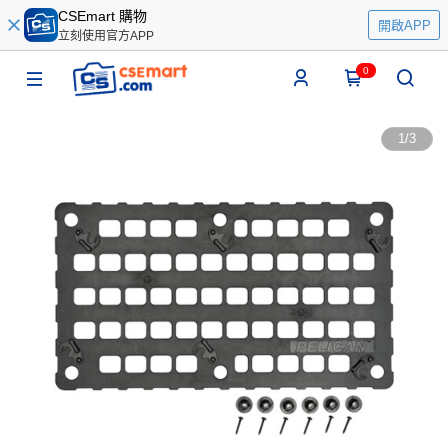
CSEmart 購物
開啟APP
立刻使用官方APP
0
1
/
3