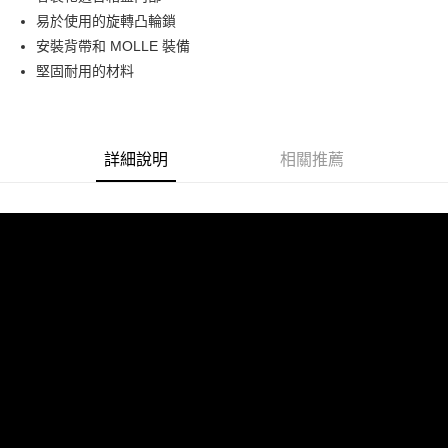
華南商業銀行
彰化商業銀行
12 期 0 利率 每期
NT$163
21家銀行
合作金庫商業銀行
第一商業銀行
易於使用的旋轉凸輪鎖
上海商業儲蓄銀行
台北富邦商業銀行
華南商業銀行
彰化商業銀行
合作金庫商業銀行
第一商業銀行
LINE Pay
國泰世華商業銀行
兆豐國際商業銀行
安裝背帶和 MOLLE 裝備
上海商業儲蓄銀行
台北富邦商業銀行
華南商業銀行
彰化商業銀行
臺灣中小企業銀行
台中商業銀行
堅固耐用的材料
國泰世華商業銀行
兆豐國際商業銀行
Apple Pay
上海商業儲蓄銀行
台北富邦商業銀行
匯豐（台灣）商業銀行
華泰商業銀行
臺灣中小企業銀行
台中商業銀行
國泰世華商業銀行
兆豐國際商業銀行
聯邦商業銀行
遠東國際商業銀行
匯豐（台灣）商業銀行
華泰商業銀行
街口支付
臺灣中小企業銀行
台中商業銀行
元大商業銀行
永豐商業銀行
聯邦商業銀行
遠東國際商業銀行
匯豐（台灣）商業銀行
華泰商業銀行
玉山商業銀行
星展（台灣）商業銀行
悠遊付
元大商業銀行
永豐商業銀行
詳細說明
相關推薦
聯邦商業銀行
遠東國際商業銀行
台新國際商業銀行
中國信託商業銀行
玉山商業銀行
星展（台灣）商業銀行
元大商業銀行
永豐商業銀行
台灣樂天信用卡公司
Google Pay
台新國際商業銀行
中國信託商業銀行
玉山商業銀行
星展（台灣）商業銀行
台灣樂天信用卡公司
台新國際商業銀行
中國信託商業銀行
全支付
台灣樂天信用卡公司
全盈+PAY
AFTEE先享後付
相關說明
【關於「AFTEE先享後付」】
ATM付款
AFTEE先享後付是「在收到商品之後才付款」的支付方式。 讓您購物簡單
便利好安心！
１．簡單：不需註冊會員、不需綁卡、不需儲值。
運送方式
２．便利：只要手機號碼，簡訊認證，即可結帳。
３．安心：先確認商品／服務後，再付款。