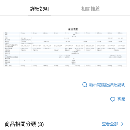
相關說明
【關於「AFTEE先享後付」】
詳細說明
相關推薦
ATM付款
AFTEE先享後付是「在收到商品之後才付款」的支付方式。 讓您購物簡單
便利好安心！
１．簡單：不需註冊會員、不需綁卡、不需儲值。
運送方式
２．便利：只要手機號碼，簡訊認證，即可結帳。
３．安心：先確認商品／服務後，再付款。
宅配
每筆NT$75，滿NT$399(含以上)免運費
【「AFTEE先享後付」結帳流程】
１．於結帳方式選擇「AFTEE先享後付」後，將跳轉至「AFTEE先享後付」
付款後門市自取
結帳頁面，進行簡訊認證並確認金額後，即可完成結帳。
２．訂單成立數日內，您將收到繳費通知簡訊。
免運費
３．收到繳費通知簡訊後14天內，點擊此簡訊中的連結，可透過四大超商／
ATM／網路銀行／等多元方式進行付款，方視為交易完成。
※ 請注意：結帳手續完成當下不需立刻繳費，但若您需要取消訂單，請聯絡
購買商品的店家。未經商家同意取消之訂單仍視為有效，需透過AFTEE先享
顯示電腦版詳細說明
後付繳納相關費用。
※ 交易是否成功請以「AFTEE先享後付 」之結帳頁面顯示為準，若有關於
是否繳費成功／繳費後需取消欲退款等相關疑問，請聯繫「AFTEE先享後付
客服
客戶支援中心」
https://netprotections.freshdesk.com/support/home
【注意事項】
１．透過由恩沛科技股份有限公司提供之「AFTEE先享後付」服務完成之交
易，需依本服務之必要範圍內提供個人資料，並將交易相關給付款項請求債
商品相關分類 (3)
查看全部
權轉讓予恩沛科技股份有限公司。