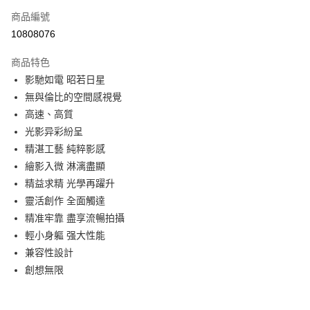
商品編號
信用卡分期付款
10808076
3 期 0 利率 每期
NT$25,300
21家銀行
商品特色
6 期 0 利率 每期
NT$12,650
21家銀行
合作金庫商業銀行
第一商業銀行
影馳如電 昭若日星
華南商業銀行
彰化商業銀行
12 期 0 利率 每期
NT$6,325
21家銀行
合作金庫商業銀行
第一商業銀行
無與倫比的空間感視覺
上海商業儲蓄銀行
台北富邦商業銀行
華南商業銀行
彰化商業銀行
合作金庫商業銀行
第一商業銀行
LINE Pay
國泰世華商業銀行
兆豐國際商業銀行
高速、高質
上海商業儲蓄銀行
台北富邦商業銀行
華南商業銀行
彰化商業銀行
臺灣中小企業銀行
台中商業銀行
光影异彩紛呈
國泰世華商業銀行
兆豐國際商業銀行
Apple Pay
上海商業儲蓄銀行
台北富邦商業銀行
匯豐（台灣）商業銀行
華泰商業銀行
臺灣中小企業銀行
台中商業銀行
精湛工藝 純粹影感
國泰世華商業銀行
兆豐國際商業銀行
聯邦商業銀行
遠東國際商業銀行
匯豐（台灣）商業銀行
華泰商業銀行
街口支付
繪影入微 淋漓盡顯
臺灣中小企業銀行
台中商業銀行
元大商業銀行
永豐商業銀行
聯邦商業銀行
遠東國際商業銀行
匯豐（台灣）商業銀行
華泰商業銀行
精益求精 光學再躍升
玉山商業銀行
星展（台灣）商業銀行
悠遊付
元大商業銀行
永豐商業銀行
聯邦商業銀行
遠東國際商業銀行
靈活創作 全面觸達
台新國際商業銀行
中國信託商業銀行
玉山商業銀行
星展（台灣）商業銀行
元大商業銀行
永豐商業銀行
台灣樂天信用卡公司
Google Pay
精准牢靠 盡享流暢拍攝
台新國際商業銀行
中國信託商業銀行
玉山商業銀行
星展（台灣）商業銀行
輕小身軀 强大性能
台灣樂天信用卡公司
台新國際商業銀行
中國信託商業銀行
全支付
兼容性設計
台灣樂天信用卡公司
全盈+PAY
創想無限
AFTEE先享後付