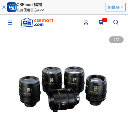
CSEmart 購物
開啟APP
立刻使用官方APP
0
1
/
2