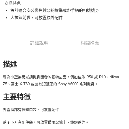
商品特色
6 期 0 利率 每期
NT$266
21家銀行
合作金庫商業銀行
第一商業銀行
設計適合安裝變焦鏡頭的標準或帶手柄的相機機身
華南商業銀行
彰化商業銀行
12 期 0 利率 每期
NT$133
21家銀行
合作金庫商業銀行
第一商業銀行
大拉鍊前袋，可放置額外配件
上海商業儲蓄銀行
台北富邦商業銀行
華南商業銀行
彰化商業銀行
合作金庫商業銀行
第一商業銀行
超商取貨付款
國泰世華商業銀行
兆豐國際商業銀行
上海商業儲蓄銀行
台北富邦商業銀行
華南商業銀行
彰化商業銀行
臺灣中小企業銀行
台中商業銀行
國泰世華商業銀行
兆豐國際商業銀行
LINE Pay
上海商業儲蓄銀行
台北富邦商業銀行
匯豐（台灣）商業銀行
華泰商業銀行
臺灣中小企業銀行
台中商業銀行
國泰世華商業銀行
兆豐國際商業銀行
聯邦商業銀行
遠東國際商業銀行
詳細說明
相關推薦
匯豐（台灣）商業銀行
華泰商業銀行
Apple Pay
臺灣中小企業銀行
台中商業銀行
元大商業銀行
永豐商業銀行
聯邦商業銀行
遠東國際商業銀行
匯豐（台灣）商業銀行
華泰商業銀行
玉山商業銀行
星展（台灣）商業銀行
街口支付
元大商業銀行
永豐商業銀行
聯邦商業銀行
遠東國際商業銀行
台新國際商業銀行
中國信託商業銀行
描述
玉山商業銀行
星展（台灣）商業銀行
元大商業銀行
永豐商業銀行
台灣樂天信用卡公司
悠遊付
台新國際商業銀行
中國信託商業銀行
玉山商業銀行
星展（台灣）商業銀行
台灣樂天信用卡公司
專為小型無反光鏡機身開發的獨特皮套，例如佳能 R50 或 R10、Nikon
台新國際商業銀行
中國信託商業銀行
Google Pay
台灣樂天信用卡公司
Z5、富士 X-T30 或裝有短鏡頭的 Sony A6000 系列機身。
全支付
主要特徵
全盈+PAY
外蓋頂部有拉鍊口袋，可放置配件
AFTEE先享後付
相關說明
蓋子下方有配件袋，可放置備用記憶卡、鏡頭蓋等。
【關於「AFTEE先享後付」】
ATM付款
AFTEE先享後付是「在收到商品之後才付款」的支付方式。 讓您購物簡單