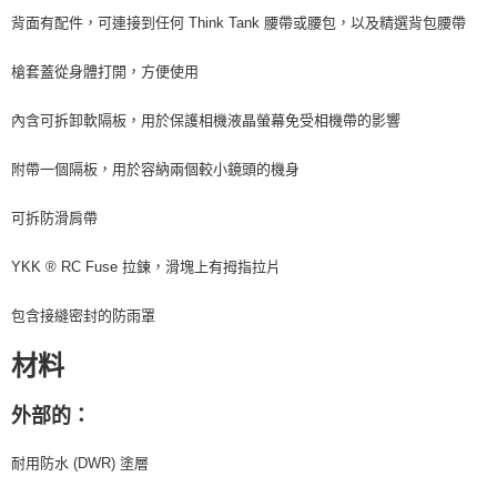
便利好安心！
背面有配件，可連接到任何 Think Tank 腰帶或腰包，以及精選背包腰帶
１．簡單：不需註冊會員、不需綁卡、不需儲值。
運送方式
２．便利：只要手機號碼，簡訊認證，即可結帳。
槍套蓋從身體打開，方便使用
３．安心：先確認商品／服務後，再付款。
全家取貨付款
每筆NT$60，滿NT$399(含以上)免運費
【「AFTEE先享後付」結帳流程】
內含可拆卸軟隔板，用於保護相機液晶螢幕免受相機帶的影響
１．於結帳方式選擇「AFTEE先享後付」後，將跳轉至「AFTEE先享後付」
萊爾富取貨付款
結帳頁面，進行簡訊認證並確認金額後，即可完成結帳。
附帶一個隔板，用於容納兩個較小鏡頭的機身
２．訂單成立數日內，您將收到繳費通知簡訊。
每筆NT$60，滿NT$399(含以上)免運費
３．收到繳費通知簡訊後14天內，點擊此簡訊中的連結，可透過四大超商／
可拆防滑肩帶
ATM／網路銀行／等多元方式進行付款，方視為交易完成。
7-11取貨付款
※ 請注意：結帳手續完成當下不需立刻繳費，但若您需要取消訂單，請聯絡
每筆NT$60，滿NT$399(含以上)免運費
購買商品的店家。未經商家同意取消之訂單仍視為有效，需透過AFTEE先享
YKK ® RC Fuse 拉鍊，滑塊上有拇指拉片
後付繳納相關費用。
宅配
※ 交易是否成功請以「AFTEE先享後付 」之結帳頁面顯示為準，若有關於
包含接縫密封的防雨罩
是否繳費成功／繳費後需取消欲退款等相關疑問，請聯繫「AFTEE先享後付
每筆NT$75，滿NT$399(含以上)免運費
客戶支援中心」
https://netprotections.freshdesk.com/support/home
材料
付款後門市自取
【注意事項】
１．透過由恩沛科技股份有限公司提供之「AFTEE先享後付」服務完成之交
免運費
外部的：
易，需依本服務之必要範圍內提供個人資料，並將交易相關給付款項請求債
權轉讓予恩沛科技股份有限公司。
２．關於個人資料處理事宜，請瀏覽以下網址：
耐用防水 (DWR) 塗層
https://aftee.tw/terms/#terms3