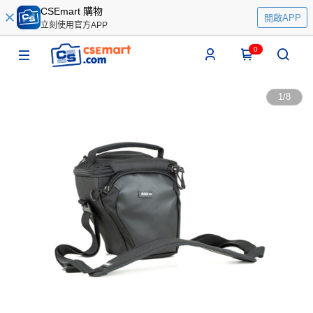
CSEmart 購物
開啟APP
立刻使用官方APP
0
1
/
8