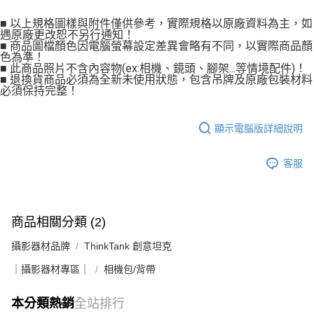
■ 以上規格圖樣與附件僅供參考，實際規格以原廠資料為主，如
遇原廠更改恕不另行通知！
■ 商品圖檔顏色因電腦螢幕設定差異會略有不同，以實際商品顏
色為準！
■ 此商品照片不含內容物(ex:相機、鏡頭、腳架...等情境配件)！
■ 退換貨商品必須為全新未使用狀態，包含吊牌及原廠包裝材料
必須保持完整！
顯示電腦版詳細說明
客服
商品相關分類 (2)
攝影器材品牌
ThinkTank 創意坦克
｜攝影器材專區｜
相機包/背帶
本分類熱銷
全站排行