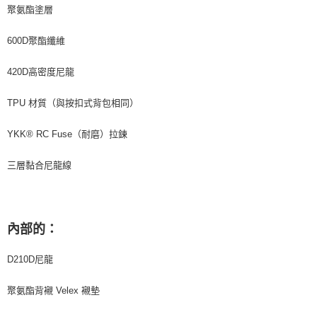
３．未成年的使用者請事先徵得法定代理人或監護人之同意方可使用
聚氨酯塗層
「AFTEE先享後付」，若未經同意申辦者引起之損失，本公司不負相關責
任。
４．使用「AFTEE先享後付」時，將依據個別帳號之用戶狀況，依本公司即
600D聚酯纖維
時審查核予不同之上限額度；若仍有額度不足之情形，本公司將視審查結果
請求用戶進行身份認證。
420D高密度尼龍
５．嚴禁一人註冊多個帳號或使用他人資訊註冊。若發現惡意使用之情形，
恩沛科技股份有限公司將有權停止該用戶之使用額度並採取法律行動。
TPU 材質（與按扣式背包相同）
YKK® RC Fuse（耐磨）拉鍊
三層黏合尼龍線
內部的：
D210D尼龍
聚氨酯背襯 Velex 襯墊