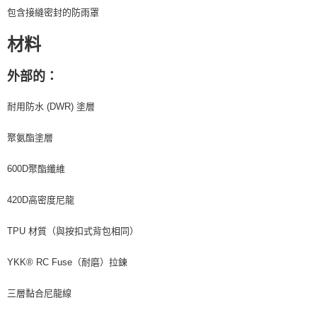
包含接縫密封的防雨罩
４．使用「AFTEE先享後付」時，將依據個別帳號之用戶狀況，依本公司即
時審查核予不同之上限額度；若仍有額度不足之情形，本公司將視審查結果
請求用戶進行身份認證。
材料
５．嚴禁一人註冊多個帳號或使用他人資訊註冊。若發現惡意使用之情形，
恩沛科技股份有限公司將有權停止該用戶之使用額度並採取法律行動。
外部的：
耐用防水 (DWR) 塗層
聚氨酯塗層
600D聚酯纖維
420D高密度尼龍
TPU 材質（與按扣式背包相同）
YKK® RC Fuse（耐磨）拉鍊
三層黏合尼龍線