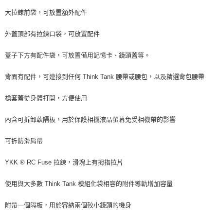
運送方式
２．便利：只要手機號碼，簡訊認證，即可結帳。
大拉鍊前袋，可放置額外配件
３．安心：先確認商品／服務後，再付款。
宅配
每筆NT$75，滿NT$399(含以上)免運費
外蓋頂部有拉鍊口袋，可放置配件
【「AFTEE先享後付」結帳流程】
１．於結帳方式選擇「AFTEE先享後付」後，將跳轉至「AFTEE先享後付」
付款後門市自取
結帳頁面，進行簡訊認證並確認金額後，即可完成結帳。
蓋子下方有配件袋，可放置備用記憶卡、鏡頭蓋等。
２．訂單成立數日內，您將收到繳費通知簡訊。
免運費
３．收到繳費通知簡訊後14天內，點擊此簡訊中的連結，可透過四大超商／
背面有配件，可連接到任何 Think Tank 腰帶或腰包，以及精選背包腰帶
ATM／網路銀行／等多元方式進行付款，方視為交易完成。
※ 請注意：結帳手續完成當下不需立刻繳費，但若您需要取消訂單，請聯絡
購買商品的店家。未經商家同意取消之訂單仍視為有效，需透過AFTEE先享
槍套蓋從身體打開，方便使用
後付繳納相關費用。
※ 交易是否成功請以「AFTEE先享後付 」之結帳頁面顯示為準，若有關於
內含可拆卸軟隔板，用於保護相機液晶螢幕免受相機帶的影響
是否繳費成功／繳費後需取消欲退款等相關疑問，請聯繫「AFTEE先享後付
客戶支援中心」
https://netprotections.freshdesk.com/support/home
可拆防滑肩帶
【注意事項】
１．透過由恩沛科技股份有限公司提供之「AFTEE先享後付」服務完成之交
YKK ® RC Fuse 拉鍊，滑塊上有拇指拉片
易，需依本服務之必要範圍內提供個人資料，並將交易相關給付款項請求債
權轉讓予恩沛科技股份有限公司。
２．關於個人資料處理事宜，請瀏覽以下網址：
使用與大多數 Think Tank 模組化袋相容的附件導軌增加容量
https://aftee.tw/terms/#terms3
３．未成年的使用者請事先徵得法定代理人或監護人之同意方可使用
附帶一個隔板，用於容納兩個較小鏡頭的機身
「AFTEE先享後付」，若未經同意申辦者引起之損失，本公司不負相關責
任。