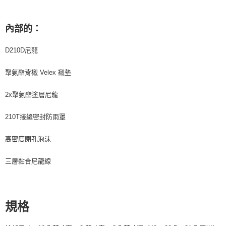
內部的：
D210D尼龍
聚氨酯背襯 Velex 襯墊
2x聚氨酯塗層尼龍
210T接縫密封防雨罩
高密度閉孔泡沫
三層黏合尼龍線
規格