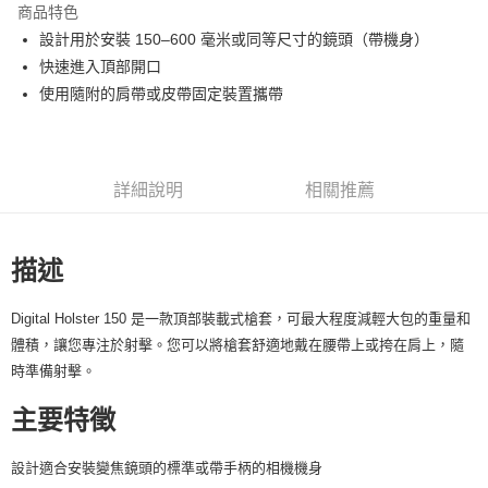
商品特色
6 期 0 利率 每期
NT$516
21家銀行
合作金庫商業銀行
第一商業銀行
設計用於安裝 150–600 毫米或同等尺寸的鏡頭（帶機身）
華南商業銀行
彰化商業銀行
12 期 0 利率 每期
NT$258
21家銀行
合作金庫商業銀行
第一商業銀行
快速進入頂部開口
上海商業儲蓄銀行
台北富邦商業銀行
華南商業銀行
彰化商業銀行
合作金庫商業銀行
第一商業銀行
LINE Pay
國泰世華商業銀行
兆豐國際商業銀行
使用隨附的肩帶或皮帶固定裝置攜帶
上海商業儲蓄銀行
台北富邦商業銀行
華南商業銀行
彰化商業銀行
臺灣中小企業銀行
台中商業銀行
國泰世華商業銀行
兆豐國際商業銀行
Apple Pay
上海商業儲蓄銀行
台北富邦商業銀行
匯豐（台灣）商業銀行
華泰商業銀行
臺灣中小企業銀行
台中商業銀行
國泰世華商業銀行
兆豐國際商業銀行
聯邦商業銀行
遠東國際商業銀行
匯豐（台灣）商業銀行
華泰商業銀行
街口支付
臺灣中小企業銀行
台中商業銀行
元大商業銀行
永豐商業銀行
詳細說明
相關推薦
聯邦商業銀行
遠東國際商業銀行
匯豐（台灣）商業銀行
華泰商業銀行
玉山商業銀行
星展（台灣）商業銀行
悠遊付
元大商業銀行
永豐商業銀行
聯邦商業銀行
遠東國際商業銀行
台新國際商業銀行
中國信託商業銀行
玉山商業銀行
星展（台灣）商業銀行
元大商業銀行
永豐商業銀行
台灣樂天信用卡公司
Google Pay
台新國際商業銀行
中國信託商業銀行
描述
玉山商業銀行
星展（台灣）商業銀行
台灣樂天信用卡公司
台新國際商業銀行
中國信託商業銀行
全支付
台灣樂天信用卡公司
Digital Holster 150 是一款頂部裝載式槍套，可最大程度減輕大包的重量和
全盈+PAY
體積，讓您專注於射擊。您可以將槍套舒適地戴在腰帶上或挎在肩上，隨
時準備射擊。
AFTEE先享後付
相關說明
主要特徵
【關於「AFTEE先享後付」】
ATM付款
AFTEE先享後付是「在收到商品之後才付款」的支付方式。 讓您購物簡單
便利好安心！
設計適合安裝變焦鏡頭的標準或帶手柄的相機機身
１．簡單：不需註冊會員、不需綁卡、不需儲值。