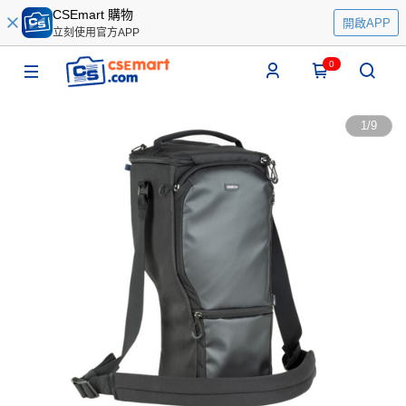
CSEmart 購物
開啟APP
立刻使用官方APP
0
1
/
9