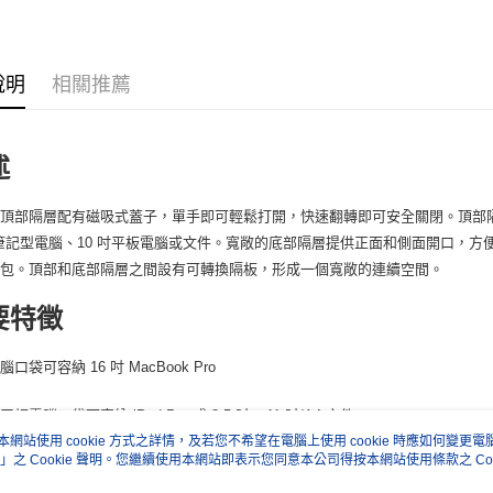
台新國
玉山商
元大商
台灣樂
Google Pa
台新國
玉山商
台灣樂
台新國
全支付
說明
相關推薦
台灣樂
全盈+PAY
AFTEE先
述
相關說明
【關於「A
ATM付款
的頂部隔層配有磁吸式蓋子，單手即可輕鬆打開，快速翻轉即可安全關閉。頂部
AFTEE
便利好安
吋筆記型電腦、10 吋平板電腦或文件。寬敞的底部隔層提供正面和側面開口，方
１．簡單
背包。頂部和底部隔層之間設有可轉換隔板，形成一個寬敞的連續空間。
２．便利
運送方式
３．安心
要特徵
宅配
【「AFT
每筆NT$7
１．於結帳
口袋可容納 16 吋 MacBook Pro
付」結帳
付款後門
２．訂單
板電腦口袋可容納 iPad Pro 或 8.5 吋 x 11 吋/A4 文件
３．收到繳
免運費
／ATM／
本網站使用 cookie 方式之詳情，及若您不希望在電腦上使用 cookie 時應如何變更電腦的
※ 請注意
」之 Cookie 聲明。您繼續使用本網站即表示您同意本公司得按本網站使用條款之 Coo
口袋內襯有保護性超細纖維，可容納大型手機或太陽眼鏡
絡購買商品