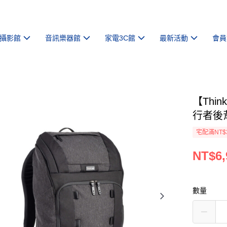
攝影館
音訊樂器館
家電3C館
最新活動
會員
【Thin
行者後背
宅配滿NT$
NT$6,
數量