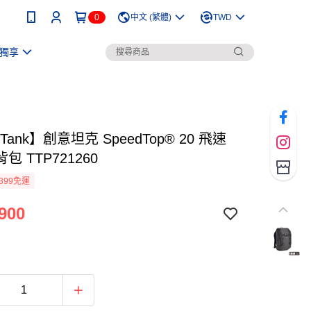
0
中文 (繁體)
TWD
獨享
kTank】創意坦克 SpeedTop® 20 飛速
包 TTP721260
399免運
900