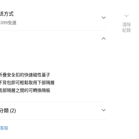
送方式
399免運
清除
紀錄
次付款
期付款
0 利率 每期
NT$2,300
21家銀行
折疊安全扣的快速磁性蓋子
0 利率 每期
NT$1,150
21家銀行
庫商業銀行
第一商業銀行
下背包即可輕鬆取用下部隔層
業銀行
彰化商業銀行
 0 利率 每期
NT$575
21家銀行
底部隔層之間的可轉換隔板
庫商業銀行
第一商業銀行
業儲蓄銀行
台北富邦商業銀行
業銀行
彰化商業銀行
庫商業銀行
第一商業銀行
華商業銀行
兆豐國際商業銀行
業儲蓄銀行
台北富邦商業銀行
業銀行
彰化商業銀行
小企業銀行
台中商業銀行
華商業銀行
兆豐國際商業銀行
類 (2)
業儲蓄銀行
台北富邦商業銀行
台灣）商業銀行
華泰商業銀行
小企業銀行
台中商業銀行
華商業銀行
兆豐國際商業銀行
業銀行
遠東國際商業銀行
品牌
ThinkTank 創意坦克
台灣）商業銀行
華泰商業銀行
小企業銀行
台中商業銀行
業銀行
永豐商業銀行
客服
業銀行
遠東國際商業銀行
台灣）商業銀行
華泰商業銀行
材專區｜
相機包/背帶
業銀行
星展（台灣）商業銀行
業銀行
永豐商業銀行
業銀行
遠東國際商業銀行