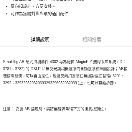
華南商業銀行
彰化商業銀行
12 期 0 利率 每期
NT$13
21家銀行
合作金庫商業銀行
第一商業銀行
反向扣設計，方便安裝。
上海商業儲蓄銀行
台北富邦商業銀行
華南商業銀行
彰化商業銀行
合作金庫商業銀行
第一商業銀行
超商取貨付款
國泰世華商業銀行
兆豐國際商業銀行
可作為無縫對焦齒環的通用配件。
上海商業儲蓄銀行
台北富邦商業銀行
華南商業銀行
彰化商業銀行
臺灣中小企業銀行
台中商業銀行
國泰世華商業銀行
兆豐國際商業銀行
LINE Pay
上海商業儲蓄銀行
台北富邦商業銀行
匯豐（台灣）商業銀行
華泰商業銀行
臺灣中小企業銀行
台中商業銀行
國泰世華商業銀行
兆豐國際商業銀行
聯邦商業銀行
遠東國際商業銀行
匯豐（台灣）商業銀行
華泰商業銀行
Apple Pay
臺灣中小企業銀行
台中商業銀行
元大商業銀行
永豐商業銀行
詳細說明
相關推薦
聯邦商業銀行
遠東國際商業銀行
匯豐（台灣）商業銀行
華泰商業銀行
玉山商業銀行
星展（台灣）商業銀行
街口支付
元大商業銀行
永豐商業銀行
聯邦商業銀行
遠東國際商業銀行
台新國際商業銀行
中國信託商業銀行
玉山商業銀行
星展（台灣）商業銀行
元大商業銀行
永豐商業銀行
台灣樂天信用卡公司
悠遊付
台新國際商業銀行
中國信託商業銀行
玉山商業銀行
星展（台灣）商業銀行
SmallRig AB 硬式擋塊套件 4302 專為配備 MagicFIZ 無線跟焦系統 (ID：
台灣樂天信用卡公司
台新國際商業銀行
中國信託商業銀行
Google Pay
3781、3782) 的 DSLR 和無反光鏡相機鏡頭的自動鏡頭校準而設計；AB擋
台灣樂天信用卡公司
塊精緻緊湊，可以自由定位，透過反向扣安裝在無縫對焦齒輪環( 3291、
全支付
3292、329329329329693293296932932939 )上，也可以輕鬆拆卸。
全盈+PAY
AFTEE先享後付
相關說明
注意： 安裝 AB 擋塊時，請將無縫調焦環下方的掛鉤按到位。
【關於「AFTEE先享後付」】
ATM付款
AFTEE先享後付是「在收到商品之後才付款」的支付方式。 讓您購物簡單
便利好安心！
１．簡單：不需註冊會員、不需綁卡、不需儲值。