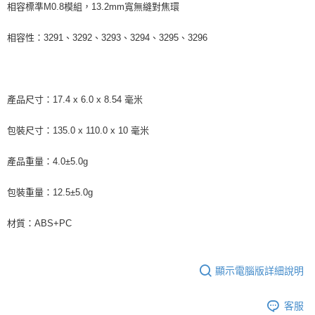
運送方式
相容標準M0.8模組，13.2mm寬無縫對焦環
２．便利：只要手機號碼，簡訊認證，即可結帳。
３．安心：先確認商品／服務後，再付款。
全家取貨付款
相容性：3291、3292、3293、3294、3295、3296
每筆NT$60，滿NT$399(含以上)免運費
【「AFTEE先享後付」結帳流程】
１．於結帳方式選擇「AFTEE先享後付」後，將跳轉至「AFTEE先享後付」
萊爾富取貨付款
結帳頁面，進行簡訊認證並確認金額後，即可完成結帳。
２．訂單成立數日內，您將收到繳費通知簡訊。
每筆NT$60，滿NT$399(含以上)免運費
３．收到繳費通知簡訊後14天內，點擊此簡訊中的連結，可透過四大超商／
產品尺寸：17.4 x 6.0 x 8.54 毫米
ATM／網路銀行／等多元方式進行付款，方視為交易完成。
7-11取貨付款
※ 請注意：結帳手續完成當下不需立刻繳費，但若您需要取消訂單，請聯絡
包裝尺寸：135.0 x 110.0 x 10 毫米
每筆NT$60，滿NT$399(含以上)免運費
購買商品的店家。未經商家同意取消之訂單仍視為有效，需透過AFTEE先享
後付繳納相關費用。
宅配
※ 交易是否成功請以「AFTEE先享後付 」之結帳頁面顯示為準，若有關於
產品重量：4.0±5.0g
是否繳費成功／繳費後需取消欲退款等相關疑問，請聯繫「AFTEE先享後付
每筆NT$75，滿NT$399(含以上)免運費
客戶支援中心」
https://netprotections.freshdesk.com/support/home
包裝重量：12.5±5.0g
付款後門市自取
【注意事項】
材質：ABS+PC
１．透過由恩沛科技股份有限公司提供之「AFTEE先享後付」服務完成之交
免運費
易，需依本服務之必要範圍內提供個人資料，並將交易相關給付款項請求債
權轉讓予恩沛科技股份有限公司。
２．關於個人資料處理事宜，請瀏覽以下網址：
顯示電腦版詳細說明
https://aftee.tw/terms/#terms3
３．未成年的使用者請事先徵得法定代理人或監護人之同意方可使用
「AFTEE先享後付」，若未經同意申辦者引起之損失，本公司不負相關責
客服
任。