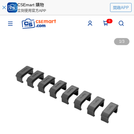
CSEmart 購物
開啟APP
立刻使用官方APP
0
1
/
3