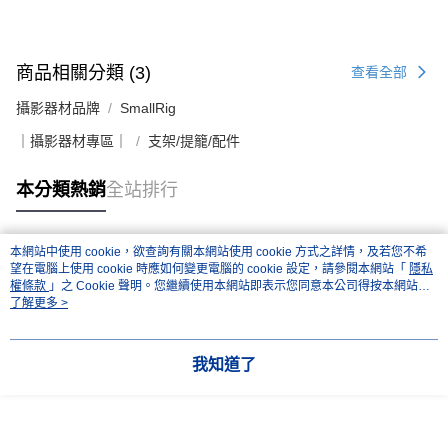
４．使用「AFTEE先享後付」時，將依據個別帳號之用戶狀況，依本公司即
時審查核予不同之上限額度；若仍有額度不足之情形，本公司將視審查結果
請求用戶進行身份認證。
５．嚴禁一人註冊多個帳號或使用他人資訊註冊。若發現惡意使用之情形，
商品相關分類 (3)
查看全部
恩沛科技股份有限公司將有權停止該用戶之使用額度並採取法律行動。
攝影器材品牌
SmallRig
｜攝影器材專區｜
支架/提籠/配件
本分類熱銷
全站排行
本網站中使用 cookie，欲查詢有關本網站使用 cookie 方式之詳情，及若您不希
熱門標籤
望在電腦上使用 cookie 時應如何變更電腦的 cookie 設定，請參閱本網站「
隱私
權條款
」之 Cookie 聲明。您繼續使用本網站即表示您同意本公司得按本網站使
用條款之 Cookie 聲明使用 cookie。
了解更多 >
我知道了