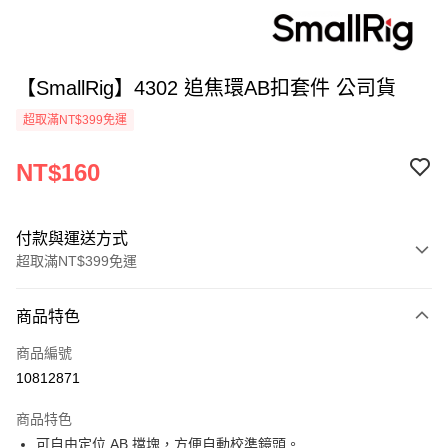
【SmallRig】4302 追焦環AB扣套件 公司貨
超取滿NT$399免運
NT$160
付款與運送方式
超取滿NT$399免運
付款方式
商品特色
信用卡一次付款
商品編號
信用卡分期付款
10812871
3 期 0 利率 每期
NT$53
21家銀行
商品特色
6 期 0 利率 每期
NT$26
21家銀行
合作金庫商業銀行
第一商業銀行
可自由定位 AB 擋塊，方便自動校準鏡頭。