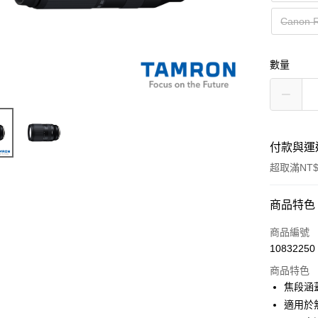
Canon
數量
付款與運
超取滿NT$
付款方式
商品特色
信用卡一
商品編號
10832250
信用卡分
商品特色
3 期 
焦段涵
6 期 
合作金
適用於
華南商