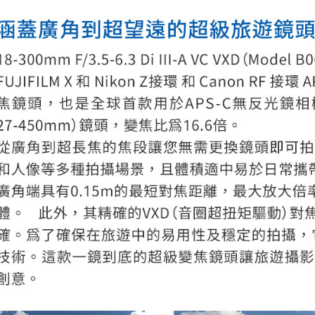
４．使用「
即時審查
結果請求
５．嚴禁
形，恩沛
動。