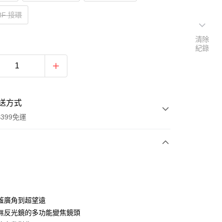
 RF 接環
清除
紀錄
送方式
399免運
次付款
期付款
0 利率 每期
NT$6,335
21家銀行
蓋廣角到超望遠
0 利率 每期
NT$3,167
21家銀行
庫商業銀行
第一商業銀行
無反光鏡的多功能變焦鏡頭
業銀行
彰化商業銀行