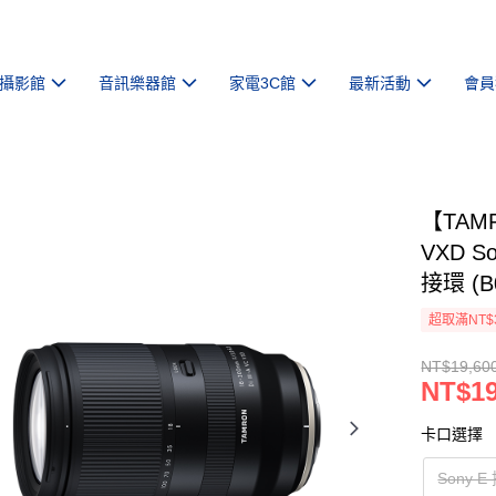
攝影館
音訊樂器館
家電3C館
最新活動
會員
【TAMRO
VXD Son
接環 (B
超取滿NT$
NT$19,60
NT$19
卡口選擇
Sony E