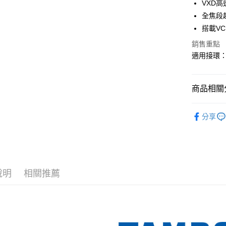
12 期
VXD
合作金
上海商
華南商
全焦段
合作金
超商取貨
國泰世
上海商
搭載V
華南商
臺灣中
國泰世
LINE Pay
上海商
匯豐（
銷售重點
臺灣中
國泰世
聯邦商
適用接環：Sony
匯豐（
Apple Pay
臺灣中
元大商
聯邦商
匯豐（
玉山商
街口支付
元大商
聯邦商
台新國
商品相關分
玉山商
元大商
台灣樂
悠遊付
台新國
玉山商
攝影器材
台灣樂
台新國
Google Pa
分享
台灣樂
｜主機鏡
全支付
｜主機鏡
全盈+PAY
TAMRON
AFTEE先
說明
相關推薦
相關說明
【關於「A
ATM付款
AFTEE
便利好安
１．簡單