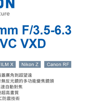
：只要手機號碼，簡訊認證，即可結帳。
：先確認商品／服務後，再付款。
付款
EE先享後付」結帳流程】
0，滿NT$399(含以上)免運費
方式選擇「AFTEE先享後付」後，將跳轉至「AFTEE先享後
頁面，進行簡訊認證並確認金額後，即可完成結帳。
貨付款
成立數日內，您將收到繳費通知簡訊。
費通知簡訊後14天內，點擊此簡訊中的連結，可透過四大超商
0，滿NT$399(含以上)免運費
網路銀行／等多元方式進行付款，方視為交易完成。
：結帳手續完成當下不需立刻繳費，但若您需要取消訂單，請聯
付款
的店家。未經商家同意取消之訂單仍視為有效，需透過AFTEE
繳納相關費用。
0，滿NT$399(含以上)免運費
否成功請以「AFTEE先享後付 」之結帳頁面顯示為準，若有關於
功／繳費後需取消欲退款等相關疑問，請聯繫「AFTEE先享後
援中心」
https://netprotections.freshdesk.com/support/home
5，滿NT$399(含以上)免運費
項】
市自取
恩沛科技股份有限公司提供之「AFTEE先享後付」服務完成之
依本服務之必要範圍內提供個人資料，並將交易相關給付款項請
讓予恩沛科技股份有限公司。
個人資料處理事宜，請瀏覽以下網址：
ee.tw/terms/#terms3
年的使用者請事先徵得法定代理人或監護人之同意方可使用
E先享後付」，若未經同意申辦者引起之損失，本公司不負相關責