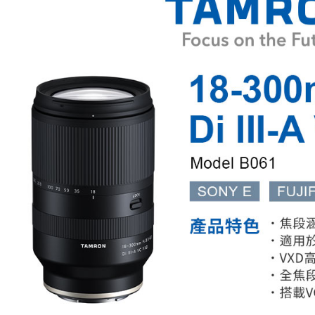
２．便利
運送方式
３．安心
全家取貨
【「AFT
每筆NT$6
１．於結帳
付」結帳
萊爾富取
２．訂單
３．收到繳
每筆NT$6
／ATM／
※ 請注意
7-11取貨
絡購買商品
先享後付
每筆NT$6
※ 交易是
是否繳費成
宅配
付客戶支
每筆NT$7
【注意事
付款後門
１．透過由
交易，需
免運費
求債權轉
２．關於
https://aft
３．未成
「AFTE
任。