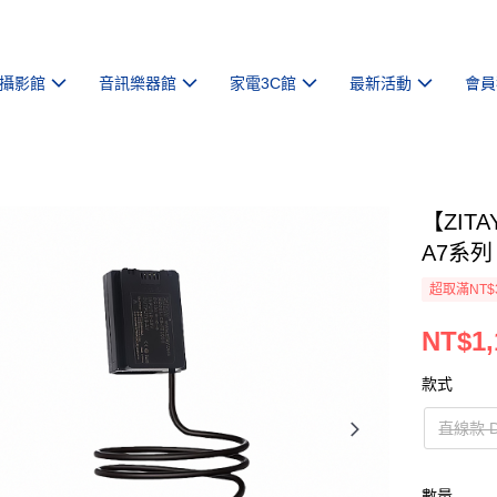
攝影館
音訊樂器館
家電3C館
最新活動
會員
【ZITA
A7系列
超取滿NT$
NT$1,
款式
直線款 D
數量