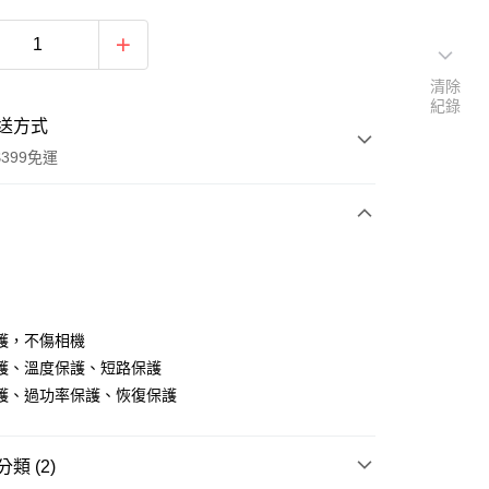
清除
紀錄
送方式
399免運
次付款
期付款
0 利率 每期
NT$396
21家銀行
護，不傷相機
0 利率 每期
NT$198
21家銀行
庫商業銀行
第一商業銀行
護、溫度保護、短路保護
業銀行
彰化商業銀行
 0 利率 每期
NT$99
21家銀行
護、過功率保護、恢復保護
庫商業銀行
第一商業銀行
業儲蓄銀行
台北富邦商業銀行
業銀行
彰化商業銀行
庫商業銀行
第一商業銀行
付款
華商業銀行
兆豐國際商業銀行
業儲蓄銀行
台北富邦商業銀行
業銀行
彰化商業銀行
小企業銀行
台中商業銀行
華商業銀行
兆豐國際商業銀行
類 (2)
業儲蓄銀行
台北富邦商業銀行
台灣）商業銀行
華泰商業銀行
小企業銀行
台中商業銀行