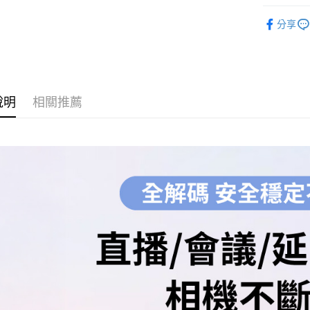
國泰世
聯邦商
攝影器材
匯豐（
Apple Pay
臺灣中
元大商
分享
聯邦商
匯豐（
｜攝影器
玉山商
街口支付
元大商
聯邦商
台新國
玉山商
元大商
台灣樂
悠遊付
台新國
玉山商
台灣樂
台新國
Google Pa
說明
相關推薦
台灣樂
全支付
全盈+PAY
AFTEE先
相關說明
【關於「A
ATM付款
AFTEE
便利好安
１．簡單
２．便利
運送方式
３．安心
全家取貨
【「AFT
每筆NT$6
１．於結帳