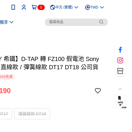
0
中文 (繁體)
TWD
獨享
Y 希鐵】D-TAP 轉 FZ100 假電池 Sony
 直線款 / 彈簧線款 DT17 DT18 公司貨
399免運
190
T17
彈簧線款 DT18