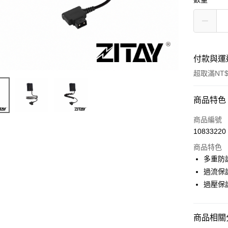
付款與運
超取滿NT$
付款方式
商品特色
信用卡一
商品編號
10833220
信用卡分
商品特色
3 期 
多重防
6 期 
合作金
過流保
華南商
12 期
過壓保
合作金
上海商
華南商
合作金
超商取貨
國泰世
上海商
華南商
臺灣中
國泰世
商品相關分
LINE Pay
上海商
匯豐（
臺灣中