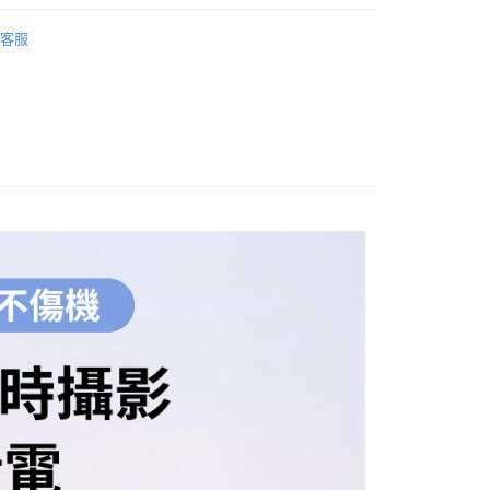
華商業銀行
兆豐國際商業銀行
業銀行
遠東國際商業銀行
品牌
ZITAY 希鐵
台灣）商業銀行
華泰商業銀行
小企業銀行
台中商業銀行
業銀行
永豐商業銀行
客服
業銀行
遠東國際商業銀行
台灣）商業銀行
華泰商業銀行
材專區｜
電池/充電器
業銀行
星展（台灣）商業銀行
業銀行
永豐商業銀行
業銀行
遠東國際商業銀行
際商業銀行
中國信託商業銀行
業銀行
星展（台灣）商業銀行
業銀行
永豐商業銀行
天信用卡公司
際商業銀行
中國信託商業銀行
業銀行
星展（台灣）商業銀行
天信用卡公司
際商業銀行
中國信託商業銀行
y
天信用卡公司
享後付
FTEE先享後付」】
先享後付是「在收到商品之後才付款」的支付方式。 讓您購物簡單
心！
：不需註冊會員、不需綁卡、不需儲值。
：只要手機號碼，簡訊認證，即可結帳。
：先確認商品／服務後，再付款。
付款
EE先享後付」結帳流程】
0，滿NT$399(含以上)免運費
方式選擇「AFTEE先享後付」後，將跳轉至「AFTEE先享後