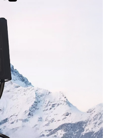
頁面，進行簡訊認證並確認金額後，即可完成結帳。
貨付款
成立數日內，您將收到繳費通知簡訊。
費通知簡訊後14天內，點擊此簡訊中的連結，可透過四大超商
0，滿NT$399(含以上)免運費
網路銀行／等多元方式進行付款，方視為交易完成。
：結帳手續完成當下不需立刻繳費，但若您需要取消訂單，請聯
付款
的店家。未經商家同意取消之訂單仍視為有效，需透過AFTEE
繳納相關費用。
0，滿NT$399(含以上)免運費
否成功請以「AFTEE先享後付 」之結帳頁面顯示為準，若有關於
功／繳費後需取消欲退款等相關疑問，請聯繫「AFTEE先享後
援中心」
https://netprotections.freshdesk.com/support/home
5，滿NT$399(含以上)免運費
項】
市自取
恩沛科技股份有限公司提供之「AFTEE先享後付」服務完成之
依本服務之必要範圍內提供個人資料，並將交易相關給付款項請
讓予恩沛科技股份有限公司。
個人資料處理事宜，請瀏覽以下網址：
ee.tw/terms/#terms3
年的使用者請事先徵得法定代理人或監護人之同意方可使用
E先享後付」，若未經同意申辦者引起之損失，本公司不負相關責
AFTEE先享後付」時，將依據個別帳號之用戶狀況，依本公司
核予不同之上限額度；若仍有額度不足之情形，本公司將視審查
用戶進行身份認證。
一人註冊多個帳號或使用他人資訊註冊。若發現惡意使用之情
科技股份有限公司將有權停止該用戶之使用額度並採取法律行