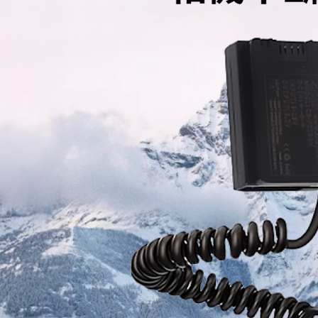
付」結帳
萊爾富取
２．訂單
３．收到繳
每筆NT$6
／ATM／
※ 請注意
7-11取貨
絡購買商品
先享後付
每筆NT$6
※ 交易是
是否繳費成
宅配
付客戶支
每筆NT$7
【注意事
付款後門
１．透過由
交易，需
免運費
求債權轉
２．關於
https://aft
３．未成
「AFTE
任。
４．使用「
即時審查
結果請求
５．嚴禁
形，恩沛