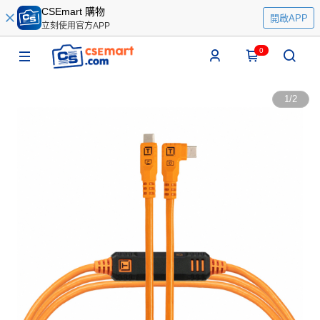
CSEmart 購物
開啟APP
立刻使用官方APP
0
1
/
2