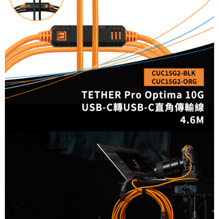
相關說明
【關於「AFTEE先享後付」】
ATM付款
AFTEE先享後付是「在收到商品之後才付款」的支付方式。 讓您購物簡單
便利好安心！
１．簡單：不需註冊會員、不需綁卡、不需儲值。
運送方式
２．便利：只要手機號碼，簡訊認證，即可結帳。
３．安心：先確認商品／服務後，再付款。
全家取貨付款
每筆NT$60，滿NT$399(含以上)免運費
【「AFTEE先享後付」結帳流程】
１．於結帳方式選擇「AFTEE先享後付」後，將跳轉至「AFTEE先享後付」
萊爾富取貨付款
結帳頁面，進行簡訊認證並確認金額後，即可完成結帳。
２．訂單成立數日內，您將收到繳費通知簡訊。
每筆NT$60，滿NT$399(含以上)免運費
３．收到繳費通知簡訊後14天內，點擊此簡訊中的連結，可透過四大超商／
ATM／網路銀行／等多元方式進行付款，方視為交易完成。
7-11取貨付款
※ 請注意：結帳手續完成當下不需立刻繳費，但若您需要取消訂單，請聯絡
每筆NT$60，滿NT$399(含以上)免運費
購買商品的店家。未經商家同意取消之訂單仍視為有效，需透過AFTEE先享
後付繳納相關費用。
宅配
※ 交易是否成功請以「AFTEE先享後付 」之結帳頁面顯示為準，若有關於
是否繳費成功／繳費後需取消欲退款等相關疑問，請聯繫「AFTEE先享後付
每筆NT$75，滿NT$399(含以上)免運費
客戶支援中心」
https://netprotections.freshdesk.com/support/home
付款後門市自取
【注意事項】
１．透過由恩沛科技股份有限公司提供之「AFTEE先享後付」服務完成之交
免運費
易，需依本服務之必要範圍內提供個人資料，並將交易相關給付款項請求債
權轉讓予恩沛科技股份有限公司。