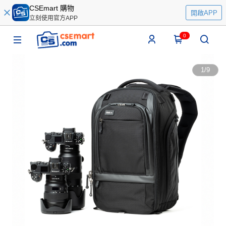
CSEmart 購物
開啟APP
立刻使用官方APP
0
1
/
9