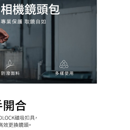
：結帳手續完成當下不需立刻繳費，但若您需要取消訂單，請聯
的店家。未經商家同意取消之訂單仍視為有效，需透過AFTEE
繳納相關費用。
否成功請以「AFTEE先享後付 」之結帳頁面顯示為準，若有關於
功／繳費後需取消欲退款等相關疑問，請聯繫「AFTEE先享後
援中心」
https://netprotections.freshdesk.com/support/home
項】
恩沛科技股份有限公司提供之「AFTEE先享後付」服務完成之
依本服務之必要範圍內提供個人資料，並將交易相關給付款項請
讓予恩沛科技股份有限公司。
個人資料處理事宜，請瀏覽以下網址：
ee.tw/terms/#terms3
年的使用者請事先徵得法定代理人或監護人之同意方可使用
E先享後付」，若未經同意申辦者引起之損失，本公司不負相關責
AFTEE先享後付」時，將依據個別帳號之用戶狀況，依本公司
核予不同之上限額度；若仍有額度不足之情形，本公司將視審查
用戶進行身份認證。
一人註冊多個帳號或使用他人資訊註冊。若發現惡意使用之情
科技股份有限公司將有權停止該用戶之使用額度並採取法律行