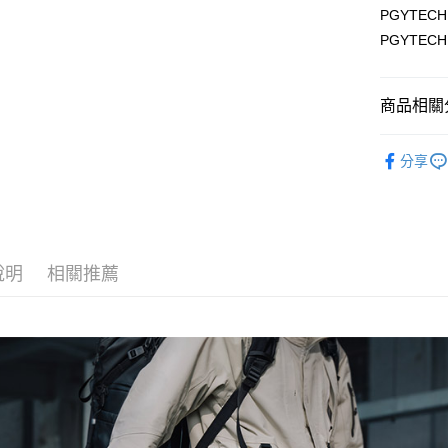
元大商
聯邦商
PGYTECH
匯豐（
玉山商
悠遊付
元大商
PGYTECH
聯邦商
台新國
玉山商
元大商
台灣樂
Google Pa
台新國
玉山商
台灣樂
商品相關分
台新國
全支付
台灣樂
全盈+PAY
攝影器材
分享
｜攝影器
AFTEE先
相關說明
✨最新優
【關於「A
好禮
ATM付款
AFTEE
便利好安
說明
相關推薦
１．簡單
２．便利
運送方式
３．安心
宅配
【「AFT
每筆NT$7
１．於結帳
付」結帳
付款後門
２．訂單
３．收到繳
免運費
／ATM／