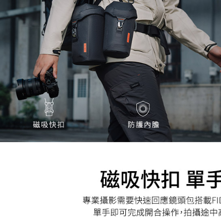
※ 請注意
絡購買商品
先享後付
※ 交易是
是否繳費成
付客戶支
【注意事
１．透過由
交易，需
求債權轉
２．關於
https://aft
３．未成
「AFTE
任。
４．使用「
即時審查
結果請求
５．嚴禁
形，恩沛
動。