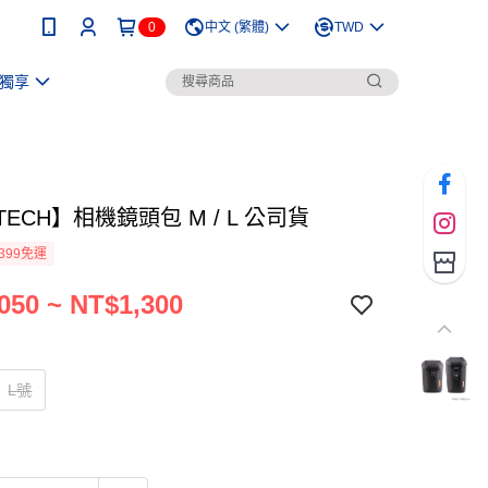
0
中文 (繁體)
TWD
獨享
TECH】相機鏡頭包 M / L 公司貨
399免運
050 ~ NT$1,300
L號