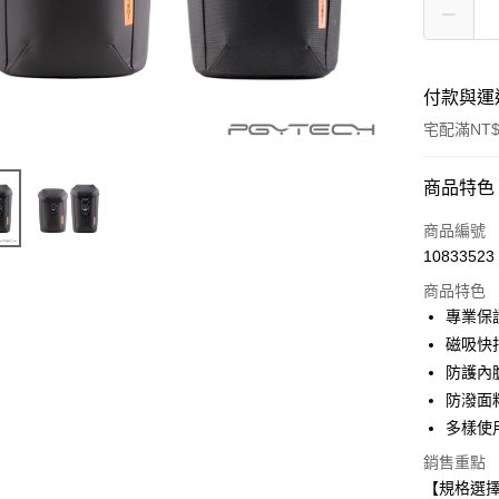
付款與運
宅配滿NT$
付款方式
商品特色
信用卡一
商品編號
10833523
信用卡分
商品特色
3 期 
專業保
6 期 
合作金
磁吸快
華南商
12 期
防護內
合作金
上海商
華南商
防潑面
合作金
LINE Pay
國泰世
上海商
多樣使
華南商
臺灣中
國泰世
Apple Pay
上海商
匯豐（
銷售重點
臺灣中
國泰世
聯邦商
【規格選
匯豐（
街口支付
臺灣中