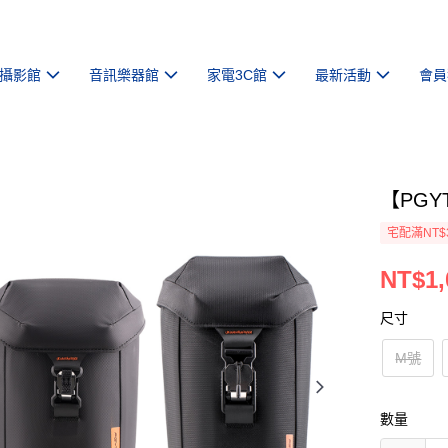
攝影館
音訊樂器館
家電3C館
最新活動
會員
【PGY
宅配滿NT$
NT$1,
尺寸
M號
數量