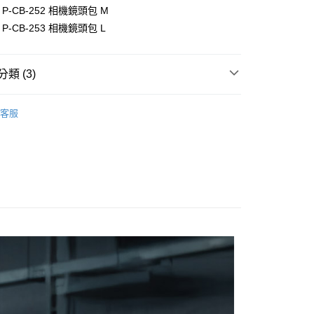
業銀行
永豐商業銀行
業銀行
遠東國際商業銀行
 P-CB-252 相機鏡頭包 M
台灣）商業銀行
華泰商業銀行
業銀行
星展（台灣）商業銀行
業銀行
永豐商業銀行
 P-CB-253 相機鏡頭包 L
業銀行
遠東國際商業銀行
際商業銀行
中國信託商業銀行
業銀行
星展（台灣）商業銀行
業銀行
永豐商業銀行
天信用卡公司
y
際商業銀行
中國信託商業銀行
業銀行
星展（台灣）商業銀行
天信用卡公司
類 (3)
際商業銀行
中國信託商業銀行
天信用卡公司
品牌
PGYTECH
客服
材專區｜
相機包/背帶
享後付
惠【攝影器材系列】
PGYTECH 相機配件↘全館滿額送
FTEE先享後付」】
先享後付是「在收到商品之後才付款」的支付方式。 讓您購物簡單
心！
：不需註冊會員、不需綁卡、不需儲值。
：只要手機號碼，簡訊認證，即可結帳。
：先確認商品／服務後，再付款。
EE先享後付」結帳流程】
5，滿NT$399(含以上)免運費
方式選擇「AFTEE先享後付」後，將跳轉至「AFTEE先享後
頁面，進行簡訊認證並確認金額後，即可完成結帳。
市自取
成立數日內，您將收到繳費通知簡訊。
費通知簡訊後14天內，點擊此簡訊中的連結，可透過四大超商
網路銀行／等多元方式進行付款，方視為交易完成。