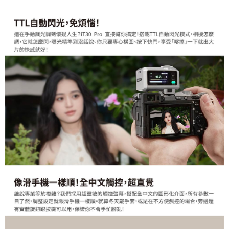
２．關於個人資料處理事宜，請瀏覽以下網址：
https://aftee.tw/terms/#terms3
３．未成年的使用者請事先徵得法定代理人或監護人之同意方可使用
「AFTEE先享後付」，若未經同意申辦者引起之損失，本公司不負相關責
任。
４．使用「AFTEE先享後付」時，將依據個別帳號之用戶狀況，依本公司即
時審查核予不同之上限額度；若仍有額度不足之情形，本公司將視審查結果
請求用戶進行身份認證。
５．嚴禁一人註冊多個帳號或使用他人資訊註冊。若發現惡意使用之情形，
恩沛科技股份有限公司將有權停止該用戶之使用額度並採取法律行動。