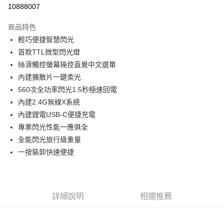
信用卡分期付款
10888007
3 期 0 利率 每期
NT$666
21家銀行
商品特色
6 期 0 利率 每期
NT$333
21家銀行
合作金庫商業銀行
第一商業銀行
輕巧便捷智慧閃光
華南商業銀行
彰化商業銀行
12 期 0 利率 每期
NT$166
21家銀行
合作金庫商業銀行
第一商業銀行
首款TTL微型閃光燈
上海商業儲蓄銀行
台北富邦商業銀行
華南商業銀行
彰化商業銀行
合作金庫商業銀行
第一商業銀行
超商取貨付款
國泰世華商業銀行
兆豐國際商業銀行
絲滑觸控螢幕操控直覺中文選單
上海商業儲蓄銀行
台北富邦商業銀行
華南商業銀行
彰化商業銀行
臺灣中小企業銀行
台中商業銀行
內建擴散片一鍵柔光
國泰世華商業銀行
兆豐國際商業銀行
LINE Pay
上海商業儲蓄銀行
台北富邦商業銀行
匯豐（台灣）商業銀行
華泰商業銀行
臺灣中小企業銀行
台中商業銀行
560次全功率閃光1.5秒極速回電
國泰世華商業銀行
兆豐國際商業銀行
聯邦商業銀行
遠東國際商業銀行
匯豐（台灣）商業銀行
華泰商業銀行
Apple Pay
內建2.4G無線X系統
臺灣中小企業銀行
台中商業銀行
元大商業銀行
永豐商業銀行
聯邦商業銀行
遠東國際商業銀行
匯豐（台灣）商業銀行
華泰商業銀行
內建鋰電USB-C便捷充電
玉山商業銀行
星展（台灣）商業銀行
街口支付
元大商業銀行
永豐商業銀行
聯邦商業銀行
遠東國際商業銀行
專業閃光性能一應俱全
台新國際商業銀行
中國信託商業銀行
玉山商業銀行
星展（台灣）商業銀行
元大商業銀行
永豐商業銀行
台灣樂天信用卡公司
悠遊付
全能閃光旅行級重量
台新國際商業銀行
中國信託商業銀行
玉山商業銀行
星展（台灣）商業銀行
一按裝卸快速便捷
台灣樂天信用卡公司
台新國際商業銀行
中國信託商業銀行
Google Pay
台灣樂天信用卡公司
全支付
全盈+PAY
詳細說明
相關推薦
AFTEE先享後付