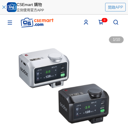
CSEmart 購物
開啟APP
立刻使用官方APP
0
1
/
10