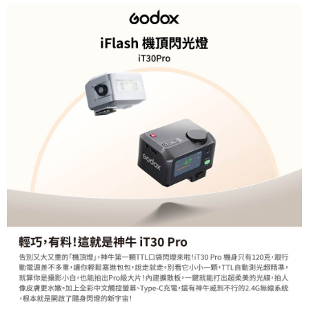
相關說明
【關於「AFTEE先享後付」】
ATM付款
AFTEE先享後付是「在收到商品之後才付款」的支付方式。 讓您購物簡單
便利好安心！
１．簡單：不需註冊會員、不需綁卡、不需儲值。
運送方式
２．便利：只要手機號碼，簡訊認證，即可結帳。
３．安心：先確認商品／服務後，再付款。
全家取貨付款
每筆NT$60，滿NT$399(含以上)免運費
【「AFTEE先享後付」結帳流程】
１．於結帳方式選擇「AFTEE先享後付」後，將跳轉至「AFTEE先享後付」
萊爾富取貨付款
結帳頁面，進行簡訊認證並確認金額後，即可完成結帳。
２．訂單成立數日內，您將收到繳費通知簡訊。
每筆NT$60，滿NT$399(含以上)免運費
３．收到繳費通知簡訊後14天內，點擊此簡訊中的連結，可透過四大超商／
ATM／網路銀行／等多元方式進行付款，方視為交易完成。
7-11取貨付款
※ 請注意：結帳手續完成當下不需立刻繳費，但若您需要取消訂單，請聯絡
每筆NT$60，滿NT$399(含以上)免運費
購買商品的店家。未經商家同意取消之訂單仍視為有效，需透過AFTEE先享
後付繳納相關費用。
宅配
※ 交易是否成功請以「AFTEE先享後付 」之結帳頁面顯示為準，若有關於
是否繳費成功／繳費後需取消欲退款等相關疑問，請聯繫「AFTEE先享後付
每筆NT$75，滿NT$399(含以上)免運費
客戶支援中心」
https://netprotections.freshdesk.com/support/home
付款後門市自取
【注意事項】
１．透過由恩沛科技股份有限公司提供之「AFTEE先享後付」服務完成之交
免運費
易，需依本服務之必要範圍內提供個人資料，並將交易相關給付款項請求債
權轉讓予恩沛科技股份有限公司。