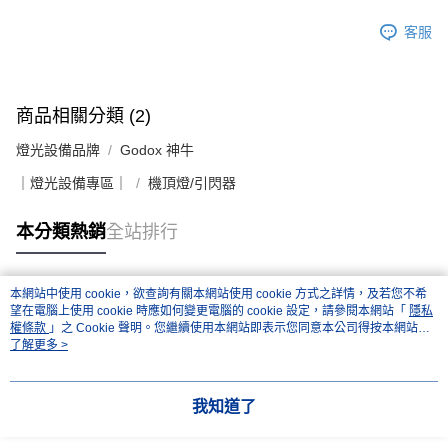
客服
商品相關分類 (2)
燈光設備品牌
Godox 神牛
｜燈光設備專區｜
機頂燈/引閃器
本分類熱銷
全站排行
本網站中使用 cookie，欲查詢有關本網站使用 cookie 方式之詳情，及若您不希
熱門標籤
望在電腦上使用 cookie 時應如何變更電腦的 cookie 設定，請參閱本網站「
隱私
權條款
」之 Cookie 聲明。您繼續使用本網站即表示您同意本公司得按本網站使
用條款之 Cookie 聲明使用 cookie。
了解更多 >
我知道了