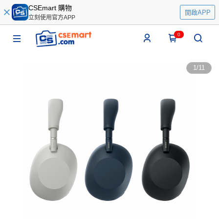
CSEmart 購物
開啟APP
立刻使用官方APP
0
1
/
11