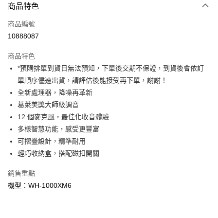
商品特色
信用卡一次付款
商品編號
信用卡分期付款
10888087
3 期 0 利率 每期
NT$4,633
21家銀行
商品特色
6 期 0 利率 每期
NT$2,316
21家銀行
合作金庫商業銀行
第一商業銀行
*預購排單到貨日無法預知，下單後交期不保證，到貨後會依訂
華南商業銀行
彰化商業銀行
12 期 0 利率 每期
NT$1,158
21家銀行
合作金庫商業銀行
第一商業銀行
單順序儘速出貨，請評估後能接受再下單，謝謝！
上海商業儲蓄銀行
台北富邦商業銀行
華南商業銀行
彰化商業銀行
合作金庫商業銀行
第一商業銀行
LINE Pay
國泰世華商業銀行
兆豐國際商業銀行
全新處理器，降噪再革新
上海商業儲蓄銀行
台北富邦商業銀行
華南商業銀行
彰化商業銀行
臺灣中小企業銀行
台中商業銀行
葛萊美獎大師級調音
國泰世華商業銀行
兆豐國際商業銀行
Apple Pay
上海商業儲蓄銀行
台北富邦商業銀行
匯豐（台灣）商業銀行
華泰商業銀行
臺灣中小企業銀行
台中商業銀行
12 個麥克風，最佳化收音體驗
國泰世華商業銀行
兆豐國際商業銀行
聯邦商業銀行
遠東國際商業銀行
匯豐（台灣）商業銀行
華泰商業銀行
街口支付
多樣智慧功能，感受更豐富
臺灣中小企業銀行
台中商業銀行
元大商業銀行
永豐商業銀行
聯邦商業銀行
遠東國際商業銀行
匯豐（台灣）商業銀行
華泰商業銀行
可摺疊設計，精準耐用
玉山商業銀行
星展（台灣）商業銀行
悠遊付
元大商業銀行
永豐商業銀行
聯邦商業銀行
遠東國際商業銀行
輕巧收納盒，搭配磁扣開關
台新國際商業銀行
中國信託商業銀行
玉山商業銀行
星展（台灣）商業銀行
元大商業銀行
永豐商業銀行
台灣樂天信用卡公司
Google Pay
台新國際商業銀行
中國信託商業銀行
玉山商業銀行
星展（台灣）商業銀行
銷售重點
台灣樂天信用卡公司
台新國際商業銀行
中國信託商業銀行
全支付
機型：WH-1000XM6
台灣樂天信用卡公司
全盈+PAY