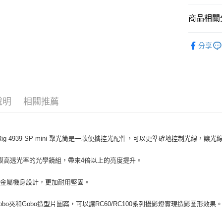
匯豐（
玉山商
街口支付
元大商
聯邦商
台新國
商品相關分
玉山商
元大商
台灣樂
悠遊付
台新國
玉山商
攝影器材
台灣樂
台新國
Google Pa
分享
｜攝影器
台灣樂
全支付
✨最新優
全盈+PAY
AFTEE先
說明
相關推薦
相關說明
【關於「A
ATM付款
AFTEE
llRig 4939 SP-mini 聚光筒是一款便攜控光配件，可以更準確地控制光線，讓
便利好安
１．簡單
２．便利
膜高透光率的光學鏡組，帶來4倍以上的亮度提升。
運送方式
３．安心
全家取貨
全金屬機身設計，更加耐用堅固。
【「AFT
每筆NT$6
１．於結帳
付」結帳
obo夾和Gobo造型片圖案，可以讓RC60/RC100系列攝影燈實現造影圖形效果
萊爾富取
２．訂單
３．收到繳