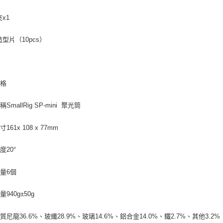
夾x1
造型片（10pcs）
產品規格
名稱
SmallRig SP-mini 聚光筒
尺寸
161x 108 x 77mm
角度
20°
數量
6個
重量
940g±50g
材質
尼龍36.6%、玻纖28.9%、玻璃14.6%、鋁合金14.0%、鐵2.7%、其他3.2%