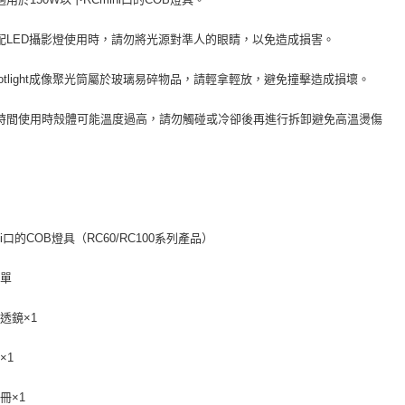
配LED攝影燈使用時，請勿將光源對準人的眼睛，以免造成損害。
potlight成像聚光筒屬於玻璃易碎物品，請輕拿輕放，避免撞擊造成損壞。
時間使用時殼體可能溫度過高，請勿觸碰或冷卻後再進行拆卸避免高溫燙傷
相容性
ni口的COB燈具（RC60/RC100系列產品）
包裝清單
透鏡×1
×1
冊×1