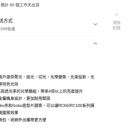
預計 60 個工作天出貨
送方式
清除
紀錄
399免運
次付款
期付款
0 利率 每期
NT$1,250
21家銀行
用戶提供聚光、追光、切光、光學變焦、光束投影、光
0 利率 每期
NT$625
21家銀行
庫商業銀行
第一商業銀行
等特色光效
業銀行
彰化商業銀行
 0 利率 每期
NT$312
21家銀行
膜高透光率的光學鏡組，帶來4倍以上的亮度提升
庫商業銀行
第一商業銀行
業儲蓄銀行
台北富邦商業銀行
業銀行
彰化商業銀行
金屬機身設計，更加耐用堅固
庫商業銀行
第一商業銀行
付款
華商業銀行
兆豐國際商業銀行
業儲蓄銀行
台北富邦商業銀行
bo夾和Gobo造型片圖案，可以讓RC60/RC100系列攝
業銀行
彰化商業銀行
小企業銀行
台中商業銀行
華商業銀行
兆豐國際商業銀行
業儲蓄銀行
台北富邦商業銀行
現圖案效果
台灣）商業銀行
華泰商業銀行
小企業銀行
台中商業銀行
華商業銀行
兆豐國際商業銀行
業銀行
遠東國際商業銀行
納包，收納外出攜帶更方便
台灣）商業銀行
華泰商業銀行
小企業銀行
台中商業銀行
業銀行
永豐商業銀行
業銀行
遠東國際商業銀行