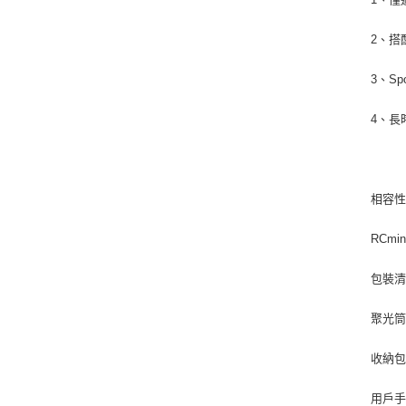
2、搭
3、S
4、長
RCmi
聚光筒
收納包
用戶手