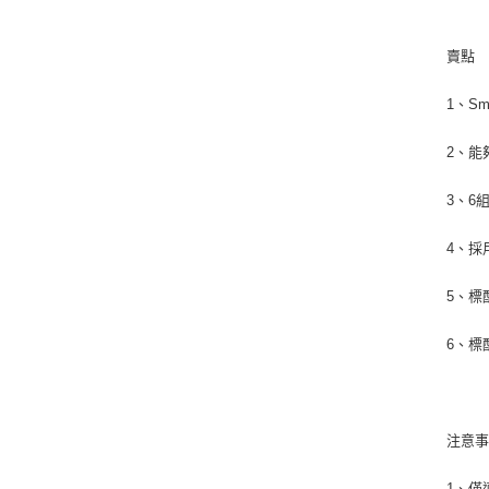
賣
1、Sm
2、能
3、6
4、採
5、標
6、標
注意
1、僅