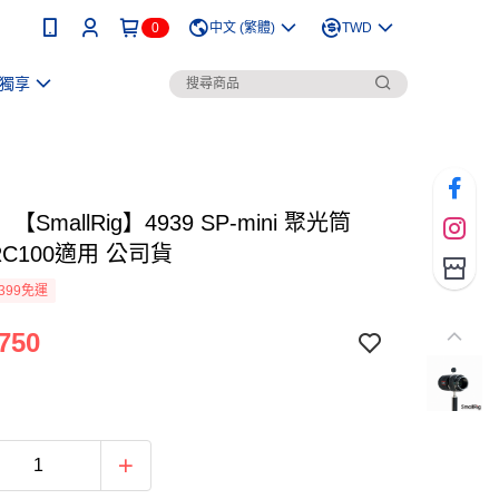
0
中文 (繁體)
TWD
獨享
SmallRig】4939 SP-mini 聚光筒
 RC100適用 公司貨
399免運
750