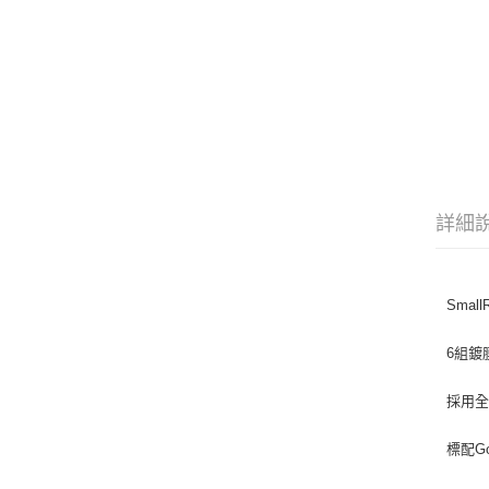
詳細
Sma
6組鍍
採用
標配G