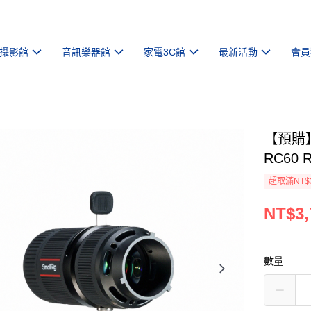
攝影館
音訊樂器館
家電3C館
最新活動
會員
【預購】【
RC60
超取滿NT$
NT$3,
數量