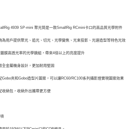
每筆NT$6
／ATM／
※ 請注意
7-11取貨
絡購買商品
點
先享後付
每筆NT$6
※ 交易是
allRig 4939 SP-mini 聚光筒是一款SmallRig RCmini卡口的高品質光學附件
是否繳費成
宅配
付客戶支
每筆NT$7
夠為用戶提供聚光、追光、切光、光學變焦、光束投影、光速造型等特色光效
【注意事
付款後門
１．透過由
組鍍膜高透光率的光學鏡組，帶來4倍以上的亮度提升
交易，需
免運費
求債權轉
用全金屬機身設計，更加耐用堅固
２．關於
https://aft
３．未成
配Gobo夾和Gobo造型片圖案，可以讓RC60/RC100系列攝影燈實現圖案效果
「AFTE
任。
配收納包，收納外出攜帶更方便
４．使用「
即時審查
結果請求
５．嚴禁
形，恩沛
事項
動。
適用於150W以下RCmini口的COB燈具。