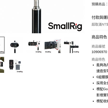
預購商品：
付款與運
超取滿NT$
付款方式
商品特色
信用卡一
商品編號
10906970
信用卡分
商品特色
3 期 
能夠為
6 期 
合作金
速造型
華南商
12 期
6組鍍
合作金
上海商
華南商
採用全
合作金
超商取貨
國泰世
上海商
標配Go
華南商
臺灣中
國泰世
LINE Pay
上海商
影燈實
匯豐（
臺灣中
國泰世
聯邦商
標配收
匯豐（
Apple Pay
臺灣中
元大商
聯邦商