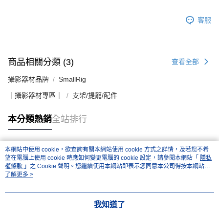
客服
商品相關分類 (3)
查看全部
攝影器材品牌
SmallRig
｜攝影器材專區｜
支架/提籠/配件
本分類熱銷
全站排行
本網站中使用 cookie，欲查詢有關本網站使用 cookie 方式之詳情，及若您不希
熱門標籤
望在電腦上使用 cookie 時應如何變更電腦的 cookie 設定，請參閱本網站「
隱私
權條款
」之 Cookie 聲明。您繼續使用本網站即表示您同意本公司得按本網站使
用條款之 Cookie 聲明使用 cookie。
了解更多 >
我知道了