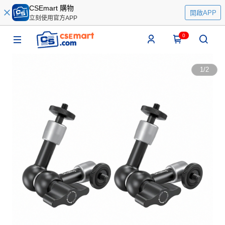
CSEmart 購物
開啟APP
立刻使用官方APP
0
1
/
2