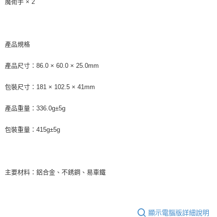
魔術手 × 2
https://aftee.tw/terms/#terms3
３．未成年的使用者請事先徵得法定代理人或監護人之同意方可使用
「AFTEE先享後付」，若未經同意申辦者引起之損失，本公司不負相關責
任。
４．使用「AFTEE先享後付」時，將依據個別帳號之用戶狀況，依本公司即
產品規格
時審查核予不同之上限額度；若仍有額度不足之情形，本公司將視審查結果
請求用戶進行身份認證。
５．嚴禁一人註冊多個帳號或使用他人資訊註冊。若發現惡意使用之情形，
產品尺寸：86.0 × 60.0 × 25.0mm
恩沛科技股份有限公司將有權停止該用戶之使用額度並採取法律行動。
包裝尺寸：181 × 102.5 × 41mm
產品重量：336.0g±5g
包裝重量：415g±5g
主要材料：鋁合金、不銹鋼、易車鐵
顯示電腦版詳細說明