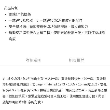
3 期 0 利率 每期
NT$276
21家銀行
商品特色
6 期 0 利率 每期
NT$138
21家銀行
合作金庫商業銀行
第一商業銀行
兩端1/4的螺絲
華南商業銀行
彰化商業銀行
12 期 0 利率 每期
NT$69
21家銀行
合作金庫商業銀行
第一商業銀行
一端連接監視器，另一端連接帶1/4螺紋孔的配件
上海商業儲蓄銀行
台北富邦商業銀行
華南商業銀行
彰化商業銀行
合作金庫商業銀行
第一商業銀行
超商取貨付款
國泰世華商業銀行
兆豐國際商業銀行
安全墊片防止鎖緊監視器時刮傷監視器，增大鎖緊力
上海商業儲蓄銀行
台北富邦商業銀行
華南商業銀行
彰化商業銀行
臺灣中小企業銀行
台中商業銀行
鎖緊旋鈕造型符合人機工程，使用更加舒適方便，可以任意調節
國泰世華商業銀行
兆豐國際商業銀行
LINE Pay
上海商業儲蓄銀行
台北富邦商業銀行
匯豐（台灣）商業銀行
華泰商業銀行
臺灣中小企業銀行
台中商業銀行
角度
國泰世華商業銀行
兆豐國際商業銀行
聯邦商業銀行
遠東國際商業銀行
匯豐（台灣）商業銀行
華泰商業銀行
Apple Pay
臺灣中小企業銀行
台中商業銀行
元大商業銀行
永豐商業銀行
聯邦商業銀行
遠東國際商業銀行
匯豐（台灣）商業銀行
華泰商業銀行
玉山商業銀行
星展（台灣）商業銀行
街口支付
元大商業銀行
永豐商業銀行
聯邦商業銀行
遠東國際商業銀行
台新國際商業銀行
中國信託商業銀行
玉山商業銀行
星展（台灣）商業銀行
詳細說明
相關推薦
元大商業銀行
永豐商業銀行
台灣樂天信用卡公司
悠遊付
台新國際商業銀行
中國信託商業銀行
玉山商業銀行
星展（台灣）商業銀行
台灣樂天信用卡公司
台新國際商業銀行
中國信託商業銀行
Google Pay
台灣樂天信用卡公司
SmallRig5317 5.5吋魔術手臂(兩入)一端用於連接監視器，另一端用於連接
全支付
帶1/4螺紋孔的設計，如cage、nato rail 1973、1885，15mm管1182，雙孔
全盈+PAY
管夾969，單孔管夾1976。連接監視器的那一端有安全墊片，防止刮傷監視
器，並加固鎖緊。鎖緊旋鈕造型符合人機工程，使用更加舒適方便，鬆開
AFTEE先享後付
旋鈕即可調節到任意的角度。
相關說明