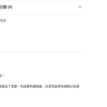
華商業銀行
兆豐國際商業銀行
業儲蓄銀行
台北富邦商業銀行
台灣）商業銀行
華泰商業銀行
小企業銀行
台中商業銀行
類 (4)
華商業銀行
兆豐國際商業銀行
業銀行
遠東國際商業銀行
台灣）商業銀行
華泰商業銀行
小企業銀行
台中商業銀行
業銀行
永豐商業銀行
業銀行
遠東國際商業銀行
品牌
Leica 徠卡
台灣）商業銀行
華泰商業銀行
業銀行
星展（台灣）商業銀行
客服
業銀行
永豐商業銀行
業銀行
遠東國際商業銀行
際商業銀行
中國信託商業銀行
頭專區｜
相機/視訊/攝影機
業銀行
星展（台灣）商業銀行
業銀行
永豐商業銀行
天信用卡公司
際商業銀行
中國信託商業銀行
頭專區｜
Leica 相機
業銀行
星展（台灣）商業銀行
天信用卡公司
際商業銀行
中國信託商業銀行
y
艦館
徠卡Sofort 2
天信用卡公司
享後付
FTEE先享後付」】
節。
先享後付是「在收到商品之後才付款」的支付方式。 讓您購物簡單
心！
華誕做出了貢獻，包括鎳色鏡頭蓋、光滑亮面黑色相框以及裝
：不需註冊會員、不需綁卡、不需儲值。
：只要手機號碼，簡訊認證，即可結帳。
：先確認商品／服務後，再付款。
付款
EE先享後付」結帳流程】