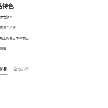
每筆NT$6
１．於結帳
品特色
付」結帳
萊爾富取
２．訂單
３．收到繳
供黑色版本
每筆NT$6
／ATM／
※ 請注意
7-11取貨
亮面黑色相框
絡購買商品
先享後付
每筆NT$6
※ 交易是
板上的醒目“100”標誌
是否繳費成
宅配
付客戶支
每筆NT$7
鏡頭蓋
【注意事
付款後門
１．透過由
交易，需
免運費
求債權轉
熱銷
全站排行
２．關於
https://aft
３．未成
「AFTE
任。
４．使用「
即時審查
結果請求
５．嚴禁