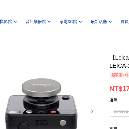
攝影館
音訊樂器館
家電3C館
最新活動
會員
【Leic
LEICA
超取滿NT$
NT$17
選項
Sofort
數量