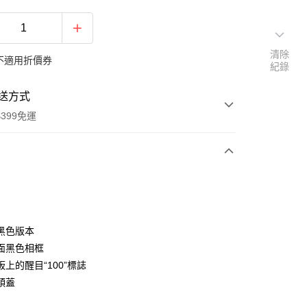
清除
不適用折價券
紀錄
送方式
399免運
次付款
期付款
0 利率 每期
NT$5,962
21家銀行
黑色版本
0 利率 每期
NT$2,981
21家銀行
庫商業銀行
第一商業銀行
面黑色相框
業銀行
彰化商業銀行
 0 利率 每期
NT$1,490
21家銀行
上的醒目“100”標誌
庫商業銀行
第一商業銀行
業儲蓄銀行
台北富邦商業銀行
業銀行
彰化商業銀行
頭蓋
庫商業銀行
第一商業銀行
付款
華商業銀行
兆豐國際商業銀行
業儲蓄銀行
台北富邦商業銀行
業銀行
彰化商業銀行
小企業銀行
台中商業銀行