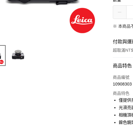
※ 本商品
付款與運
超取滿NT$
付款方式
商品特色
信用卡一
商品編號
10908303
信用卡分
商品特色
3 期 
僅提供
6 期 
合作金
光滑亮
華南商
12 期
相機頂板
合作金
上海商
華南商
鎳色鏡
合作金
超商取貨
國泰世
上海商
華南商
臺灣中