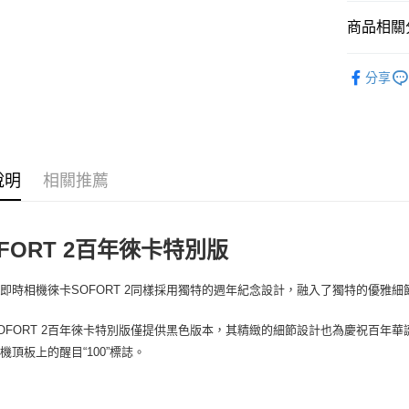
國泰世
LINE Pay
上海商
匯豐（
臺灣中
商品相關分
國泰世
聯邦商
匯豐（
Apple Pay
臺灣中
元大商
聯邦商
攝影器材
匯豐（
玉山商
街口支付
分享
元大商
聯邦商
台新國
｜主機鏡
玉山商
元大商
台灣樂
悠遊付
台新國
｜主機鏡
玉山商
台灣樂
台新國
Google Pa
Leica 旗
台灣樂
說明
相關推薦
全支付
全盈+PAY
FORT 2百年徠卡特別版
AFTEE先
相關說明
【關於「A
即時相機徠卡SOFORT 2同樣採用獨特的週年紀念設計，融入了獨特的優雅細
ATM付款
AFTEE
便利好安
OFORT 2百年徠卡特別版僅提供黑色版本，其精緻的細節設計也為慶祝百年
１．簡單
機頂板上的醒目“100”標誌。
２．便利
運送方式
３．安心
全家取貨
【「AFT