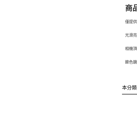
商
僅提
光滑
相機頂
鎳色
本分類