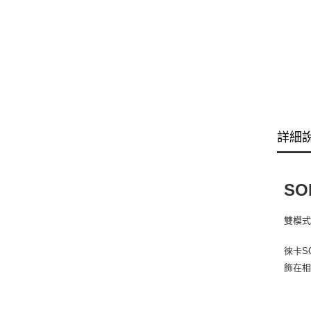
詳細
SO
雙模式
徠卡S
飾在相