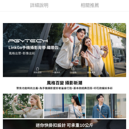
AFTEE先享後付
詳細說明
相關推薦
相關說明
【關於「AFTEE先享後付」】
ATM付款
AFTEE先享後付是「在收到商品之後才付款」的支付方式。 讓您購物簡單
便利好安心！
１．簡單：不需註冊會員、不需綁卡、不需儲值。
運送方式
２．便利：只要手機號碼，簡訊認證，即可結帳。
３．安心：先確認商品／服務後，再付款。
全家取貨付款
每筆NT$60，滿NT$399(含以上)免運費
【「AFTEE先享後付」結帳流程】
１．於結帳方式選擇「AFTEE先享後付」後，將跳轉至「AFTEE先享後付」
萊爾富取貨付款
結帳頁面，進行簡訊認證並確認金額後，即可完成結帳。
２．訂單成立數日內，您將收到繳費通知簡訊。
每筆NT$60，滿NT$399(含以上)免運費
３．收到繳費通知簡訊後14天內，點擊此簡訊中的連結，可透過四大超商／
ATM／網路銀行／等多元方式進行付款，方視為交易完成。
7-11取貨付款
※ 請注意：結帳手續完成當下不需立刻繳費，但若您需要取消訂單，請聯絡
每筆NT$60，滿NT$399(含以上)免運費
購買商品的店家。未經商家同意取消之訂單仍視為有效，需透過AFTEE先享
後付繳納相關費用。
宅配
※ 交易是否成功請以「AFTEE先享後付 」之結帳頁面顯示為準，若有關於
是否繳費成功／繳費後需取消欲退款等相關疑問，請聯繫「AFTEE先享後付
每筆NT$75，滿NT$399(含以上)免運費
客戶支援中心」
https://netprotections.freshdesk.com/support/home
付款後門市自取
【注意事項】
１．透過由恩沛科技股份有限公司提供之「AFTEE先享後付」服務完成之交
免運費