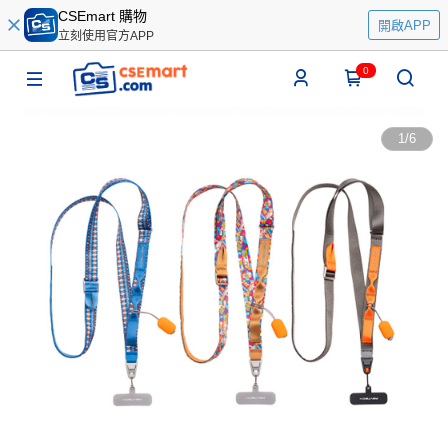
CSEmart 購物
開啟APP
立刻使用官方APP
0
1
/
6