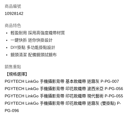
商品編號
信用卡分期付款
10928142
3 期 0 利率 每期
NT$260
21家銀行
商品特色
6 期 0 利率 每期
NT$130
21家銀行
合作金庫商業銀行
第一商業銀行
輕盈耐用 採用高強度織帶材質
華南商業銀行
彰化商業銀行
12 期 0 利率 每期
NT$65
21家銀行
合作金庫商業銀行
第一商業銀行
一鍵快拆 迷你快掛設計
上海商業儲蓄銀行
台北富邦商業銀行
華南商業銀行
彰化商業銀行
合作金庫商業銀行
第一商業銀行
超商取貨付款
國泰世華商業銀行
兆豐國際商業銀行
DIY掛點 多功能掛點設計
上海商業儲蓄銀行
台北富邦商業銀行
華南商業銀行
彰化商業銀行
臺灣中小企業銀行
台中商業銀行
鏡頭清潔 配備鏡頭拭鏡布
國泰世華商業銀行
兆豐國際商業銀行
LINE Pay
上海商業儲蓄銀行
台北富邦商業銀行
匯豐（台灣）商業銀行
華泰商業銀行
臺灣中小企業銀行
台中商業銀行
國泰世華商業銀行
兆豐國際商業銀行
聯邦商業銀行
遠東國際商業銀行
銷售重點
匯豐（台灣）商業銀行
華泰商業銀行
Apple Pay
臺灣中小企業銀行
台中商業銀行
元大商業銀行
永豐商業銀行
【規格選擇】
聯邦商業銀行
遠東國際商業銀行
匯豐（台灣）商業銀行
華泰商業銀行
玉山商業銀行
星展（台灣）商業銀行
街口支付
元大商業銀行
永豐商業銀行
PGYTECH LinkGo 手機攝影背帶 基本款織帶 迷霧灰 P-PG-007
聯邦商業銀行
遠東國際商業銀行
台新國際商業銀行
中國信託商業銀行
玉山商業銀行
星展（台灣）商業銀行
PGYTECH LinkGo 手機攝影背帶 印花款織帶 波西米亞 P-PG-056
元大商業銀行
永豐商業銀行
台灣樂天信用卡公司
悠遊付
台新國際商業銀行
中國信託商業銀行
玉山商業銀行
星展（台灣）商業銀行
PGYTECH LinkGo 手機攝影背帶 印花款織帶 現代藝術 P-PG-055
台灣樂天信用卡公司
台新國際商業銀行
中國信託商業銀行
Google Pay
PGYTECH LinkGo 手機攝影背帶 印花款織帶 迷霧灰 (雙掛點) P-
台灣樂天信用卡公司
PG-096
全支付
全盈+PAY