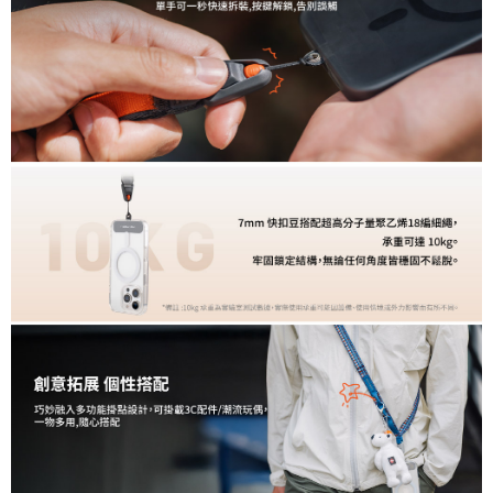
易，需依本服務之必要範圍內提供個人資料，並將交易相關給付款項請求債
權轉讓予恩沛科技股份有限公司。
２．關於個人資料處理事宜，請瀏覽以下網址：
https://aftee.tw/terms/#terms3
３．未成年的使用者請事先徵得法定代理人或監護人之同意方可使用
「AFTEE先享後付」，若未經同意申辦者引起之損失，本公司不負相關責
任。
４．使用「AFTEE先享後付」時，將依據個別帳號之用戶狀況，依本公司即
時審查核予不同之上限額度；若仍有額度不足之情形，本公司將視審查結果
請求用戶進行身份認證。
５．嚴禁一人註冊多個帳號或使用他人資訊註冊。若發現惡意使用之情形，
恩沛科技股份有限公司將有權停止該用戶之使用額度並採取法律行動。