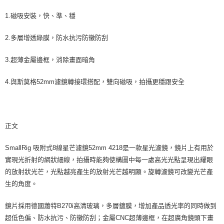
相關說明
【關於「AFTEE先享後付」】
1.磁吸安裝，快、準、穩
ATM付款
AFTEE先享後付是「在收到商品之後才付款」的支付方式。 讓您購物簡單
便利好安心！
2.多層增透綠膜，防水抗污防黴防刮
１．簡單：不需註冊會員、不需綁卡、不需儲值。
運送方式
２．便利：只要手機號碼，簡訊認證，即可結帳。
３．安心：先確認商品／服務後，再付款。
3.超薄金屬邊框，消除畫面暗角
全家取貨付款
每筆NT$60，滿NT$399(含以上)免運費
【「AFTEE先享後付」結帳流程】
4.與斯莫格52mm濾鏡轉接環搭配，雙向磁吸，拍攝更穩跟安全
１．於結帳方式選擇「AFTEE先享後付」後，將跳轉至「AFTEE先享後付」
萊爾富取貨付款
結帳頁面，進行簡訊認證並確認金額後，即可完成結帳。
２．訂單成立數日內，您將收到繳費通知簡訊。
每筆NT$60，滿NT$399(含以上)免運費
３．收到繳費通知簡訊後14天內，點擊此簡訊中的連結，可透過四大超商／
ATM／網路銀行／等多元方式進行付款，方視為交易完成。
正文
7-11取貨付款
※ 請注意：結帳手續完成當下不需立刻繳費，但若您需要取消訂單，請聯絡
每筆NT$60，滿NT$399(含以上)免運費
購買商品的店家。未經商家同意取消之訂單仍視為有效，需透過AFTEE先享
SmallRig 吸附式8線星芒濾鏡52mm 4218是一款星光濾鏡，鏡片上有用於
後付繳納相關費用。
宅配
※ 交易是否成功請以「AFTEE先享後付 」之結帳頁面顯示為準，若有關於
實現光折射的網狀細線，拍攝時能夠使構圖中每一處高光光點呈現出耀眼
是否繳費成功／繳費後需取消欲退款等相關疑問，請聯繫「AFTEE先享後付
每筆NT$75，滿NT$399(含以上)免運費
的放射狀光芒，光點越亮產生的放射光芒越明顯。旋轉濾鏡可改變光芒產
客戶支援中心」
https://netprotections.freshdesk.com/support/home
生的角度。
付款後門市自取
【注意事項】
１．透過由恩沛科技股份有限公司提供之「AFTEE先享後付」服務完成之交
免運費
鏡片採用德國蕭特B270i高清玻璃，多層鍍膜，增加產品透光率的同時做到
易，需依本服務之必要範圍內提供個人資料，並將交易相關給付款項請求債
超低色偏、防水抗污、防黴防刮；金屬CNC超薄邊框，在超廣角鏡頭下畫
權轉讓予恩沛科技股份有限公司。