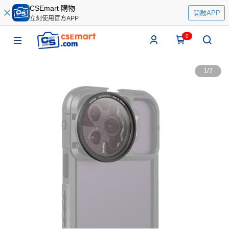
CSEmart 購物
開啟APP
立刻使用官方APP
0
1
/
7