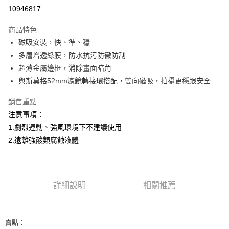
信用卡分期付款
10946817
3 期 0 利率 每期
NT$176
21家銀行
商品特色
6 期 0 利率 每期
NT$88
21家銀行
合作金庫商業銀行
第一商業銀行
磁吸安裝，快、準、穩
華南商業銀行
彰化商業銀行
12 期 0 利率 每期
NT$44
21家銀行
合作金庫商業銀行
第一商業銀行
多層增透綠膜，防水抗污防黴防刮
上海商業儲蓄銀行
台北富邦商業銀行
華南商業銀行
彰化商業銀行
合作金庫商業銀行
第一商業銀行
超商取貨付款
國泰世華商業銀行
兆豐國際商業銀行
超薄金屬邊框，消除畫面暗角
上海商業儲蓄銀行
台北富邦商業銀行
華南商業銀行
彰化商業銀行
臺灣中小企業銀行
台中商業銀行
與斯莫格52mm濾鏡轉接環搭配，雙向磁吸，拍攝更穩跟安全
國泰世華商業銀行
兆豐國際商業銀行
LINE Pay
上海商業儲蓄銀行
台北富邦商業銀行
匯豐（台灣）商業銀行
華泰商業銀行
臺灣中小企業銀行
台中商業銀行
國泰世華商業銀行
兆豐國際商業銀行
聯邦商業銀行
遠東國際商業銀行
銷售重點
匯豐（台灣）商業銀行
華泰商業銀行
Apple Pay
臺灣中小企業銀行
台中商業銀行
元大商業銀行
永豐商業銀行
注意事項：
聯邦商業銀行
遠東國際商業銀行
匯豐（台灣）商業銀行
華泰商業銀行
玉山商業銀行
星展（台灣）商業銀行
街口支付
元大商業銀行
永豐商業銀行
1.劇烈運動、強風環境下不建議使用
聯邦商業銀行
遠東國際商業銀行
台新國際商業銀行
中國信託商業銀行
玉山商業銀行
星展（台灣）商業銀行
2.遠離強酸類腐蝕液體
元大商業銀行
永豐商業銀行
台灣樂天信用卡公司
悠遊付
台新國際商業銀行
中國信託商業銀行
玉山商業銀行
星展（台灣）商業銀行
台灣樂天信用卡公司
台新國際商業銀行
中國信託商業銀行
Google Pay
台灣樂天信用卡公司
全支付
詳細說明
相關推薦
全盈+PAY
AFTEE先享後付
賣點：