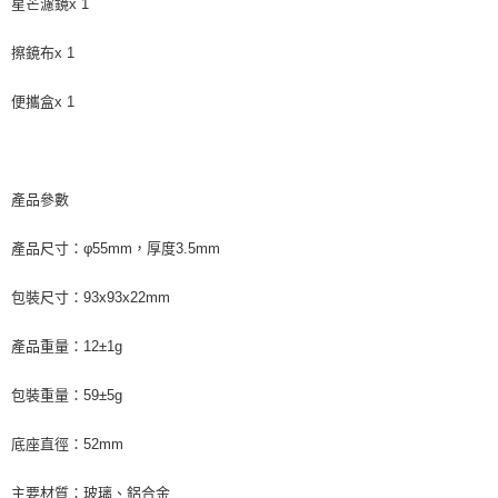
星芒濾鏡x 1
擦鏡布x 1
便攜盒x 1
產品參數
產品尺寸：φ55mm，厚度3.5mm
包裝尺寸：93x93x22mm
產品重量：12±1g
包裝重量：59±5g
底座直徑：52mm
主要材質：玻璃、鋁合金