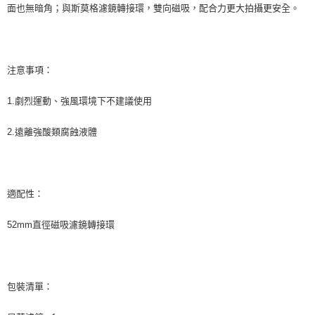
面也無暗角；與斯莫格濾鏡轉接環，雙向磁吸，配合力更大拍攝更安全。
２．關於個人資料處理事宜，請瀏覽以下網址：
https://aftee.tw/terms/#terms3
３．未成年的使用者請事先徵得法定代理人或監護人之同意方可使用
「AFTEE先享後付」，若未經同意申辦者引起之損失，本公司不負相關責
任。
注意事項：
４．使用「AFTEE先享後付」時，將依據個別帳號之用戶狀況，依本公司即
時審查核予不同之上限額度；若仍有額度不足之情形，本公司將視審查結果
請求用戶進行身份認證。
1.劇烈運動、強風環境下不建議使用
５．嚴禁一人註冊多個帳號或使用他人資訊註冊。若發現惡意使用之情形，
恩沛科技股份有限公司將有權停止該用戶之使用額度並採取法律行動。
2.遠離強酸類腐蝕液體
適配性：
52mm直徑磁吸濾鏡轉接環
包裝清單：