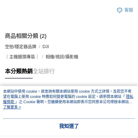
客服
商品相關分類 (2)
空拍/穩定器品牌
DJI
｜主機鏡頭專區｜
相機/視訊/攝影機
本分類熱銷
全站排行
本網站中使用 cookie，欲查詢有關本網站使用 cookie 方式之詳情，及若您不希
熱門標籤
望在電腦上使用 cookie 時應如何變更電腦的 cookie 設定，請參閱本網站「
隱私
權條款
」之 Cookie 聲明。您繼續使用本網站即表示您同意本公司得按本網站使
用條款之 Cookie 聲明使用 cookie。
了解更多 >
我知道了