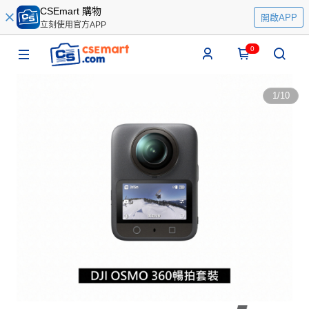
CSEmart 購物
開啟APP
立刻使用官方APP
0
1
/
10