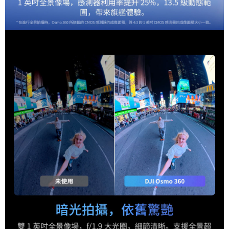
１．透過由恩沛科技股份有限公司提供之「AFTEE先享後付」服務完成之交
免運費
易，需依本服務之必要範圍內提供個人資料，並將交易相關給付款項請求債
權轉讓予恩沛科技股份有限公司。
２．關於個人資料處理事宜，請瀏覽以下網址：
https://aftee.tw/terms/#terms3
３．未成年的使用者請事先徵得法定代理人或監護人之同意方可使用
「AFTEE先享後付」，若未經同意申辦者引起之損失，本公司不負相關責
任。
４．使用「AFTEE先享後付」時，將依據個別帳號之用戶狀況，依本公司即
時審查核予不同之上限額度；若仍有額度不足之情形，本公司將視審查結果
請求用戶進行身份認證。
５．嚴禁一人註冊多個帳號或使用他人資訊註冊。若發現惡意使用之情形，
恩沛科技股份有限公司將有權停止該用戶之使用額度並採取法律行動。