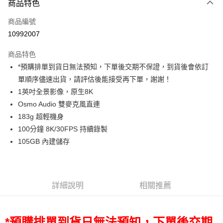
商品特色
信用卡一次付款
商品編號
信用卡分期付款
10992007
3 期 0 利率 每期
NT$5,933
21家銀行
商品特色
6 期 0 利率 每期
NT$2,966
21家銀行
合作金庫商業銀行
第一商業銀行
*預購排單到貨日無法預知，下單後交期不保證，到貨後會依訂
華南商業銀行
彰化商業銀行
12 期 0 利率 每期
NT$1,483
21家銀行
合作金庫商業銀行
第一商業銀行
單順序儘速出貨，請評估後能接受再下單，謝謝！
上海商業儲蓄銀行
台北富邦商業銀行
華南商業銀行
彰化商業銀行
合作金庫商業銀行
第一商業銀行
超商取貨付款
國泰世華商業銀行
兆豐國際商業銀行
1英吋全景影像，原生8K
上海商業儲蓄銀行
台北富邦商業銀行
華南商業銀行
彰化商業銀行
臺灣中小企業銀行
台中商業銀行
Osmo Audio 雙麥克風直連
國泰世華商業銀行
兆豐國際商業銀行
LINE Pay
上海商業儲蓄銀行
台北富邦商業銀行
匯豐（台灣）商業銀行
華泰商業銀行
臺灣中小企業銀行
台中商業銀行
183g 超輕機身
國泰世華商業銀行
兆豐國際商業銀行
聯邦商業銀行
遠東國際商業銀行
匯豐（台灣）商業銀行
華泰商業銀行
Apple Pay
100分鐘 8K/30FPS 持續錄製
臺灣中小企業銀行
台中商業銀行
元大商業銀行
永豐商業銀行
聯邦商業銀行
遠東國際商業銀行
匯豐（台灣）商業銀行
華泰商業銀行
105GB 內建儲存
玉山商業銀行
星展（台灣）商業銀行
街口支付
元大商業銀行
永豐商業銀行
聯邦商業銀行
遠東國際商業銀行
台新國際商業銀行
中國信託商業銀行
玉山商業銀行
星展（台灣）商業銀行
元大商業銀行
永豐商業銀行
台灣樂天信用卡公司
悠遊付
台新國際商業銀行
中國信託商業銀行
玉山商業銀行
星展（台灣）商業銀行
台灣樂天信用卡公司
台新國際商業銀行
中國信託商業銀行
Google Pay
詳細說明
相關推薦
台灣樂天信用卡公司
全支付
*預購排單到貨日無法預知，下單後交期
全盈+PAY