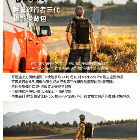
ATM付款
AFTEE先享後付是「在收到商品之後才付款」的支付方式。 讓您購物簡單
便利好安心！
１．簡單：不需註冊會員、不需綁卡、不需儲值。
運送方式
２．便利：只要手機號碼，簡訊認證，即可結帳。
３．安心：先確認商品／服務後，再付款。
宅配
每筆NT$75，滿NT$399(含以上)免運費
【「AFTEE先享後付」結帳流程】
１．於結帳方式選擇「AFTEE先享後付」後，將跳轉至「AFTEE先享後付」
付款後門市自取
結帳頁面，進行簡訊認證並確認金額後，即可完成結帳。
２．訂單成立數日內，您將收到繳費通知簡訊。
免運費
３．收到繳費通知簡訊後14天內，點擊此簡訊中的連結，可透過四大超商／
ATM／網路銀行／等多元方式進行付款，方視為交易完成。
※ 請注意：結帳手續完成當下不需立刻繳費，但若您需要取消訂單，請聯絡
購買商品的店家。未經商家同意取消之訂單仍視為有效，需透過AFTEE先享
後付繳納相關費用。
※ 交易是否成功請以「AFTEE先享後付 」之結帳頁面顯示為準，若有關於
是否繳費成功／繳費後需取消欲退款等相關疑問，請聯繫「AFTEE先享後付
客戶支援中心」
https://netprotections.freshdesk.com/support/home
【注意事項】
１．透過由恩沛科技股份有限公司提供之「AFTEE先享後付」服務完成之交
易，需依本服務之必要範圍內提供個人資料，並將交易相關給付款項請求債
權轉讓予恩沛科技股份有限公司。
２．關於個人資料處理事宜，請瀏覽以下網址：
https://aftee.tw/terms/#terms3