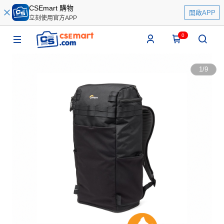
CSEmart 購物
開啟APP
立刻使用官方APP
0
1
/
9