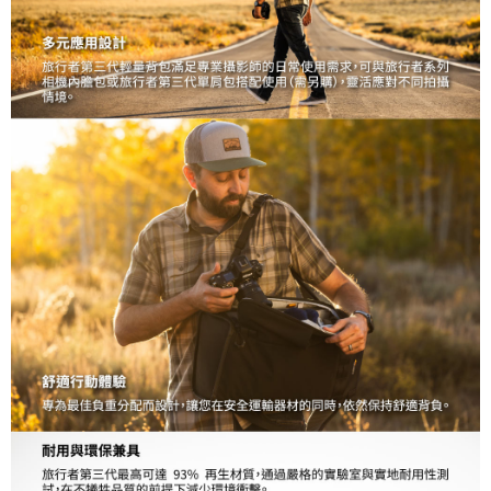
３．未成年的使用者請事先徵得法定代理人或監護人之同意方可使用
「AFTEE先享後付」，若未經同意申辦者引起之損失，本公司不負相關責
任。
４．使用「AFTEE先享後付」時，將依據個別帳號之用戶狀況，依本公司即
時審查核予不同之上限額度；若仍有額度不足之情形，本公司將視審查結果
請求用戶進行身份認證。
５．嚴禁一人註冊多個帳號或使用他人資訊註冊。若發現惡意使用之情形，
恩沛科技股份有限公司將有權停止該用戶之使用額度並採取法律行動。