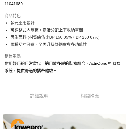
信用卡分期付款
11041689
3 期 0 利率 每期
NT$1,899
21家銀行
商品特色
6 期 0 利率 每期
NT$949
21家銀行
合作金庫商業銀行
第一商業銀行
多元應用設計
華南商業銀行
彰化商業銀行
12 期 0 利率 每期
NT$474
21家銀行
合作金庫商業銀行
第一商業銀行
可調整式內隔板，靈活分配上下收納空間
上海商業儲蓄銀行
台北富邦商業銀行
華南商業銀行
彰化商業銀行
合作金庫商業銀行
第一商業銀行
LINE Pay
國泰世華商業銀行
兆豐國際商業銀行
再生面料 (材質總佔比BP 150 85%，BP 250 87%)
上海商業儲蓄銀行
台北富邦商業銀行
華南商業銀行
彰化商業銀行
臺灣中小企業銀行
台中商業銀行
兩種尺寸可選，全面升級舒適度與多功能性
國泰世華商業銀行
兆豐國際商業銀行
Apple Pay
上海商業儲蓄銀行
台北富邦商業銀行
匯豐（台灣）商業銀行
華泰商業銀行
臺灣中小企業銀行
台中商業銀行
國泰世華商業銀行
兆豐國際商業銀行
聯邦商業銀行
遠東國際商業銀行
銷售重點
匯豐（台灣）商業銀行
華泰商業銀行
街口支付
臺灣中小企業銀行
台中商業銀行
元大商業銀行
永豐商業銀行
耐用輕巧的日常背包，適用於多變的裝備組合。ActivZone™ 背負
聯邦商業銀行
遠東國際商業銀行
匯豐（台灣）商業銀行
華泰商業銀行
玉山商業銀行
星展（台灣）商業銀行
悠遊付
元大商業銀行
永豐商業銀行
系統，提供舒適的攜帶體驗。
聯邦商業銀行
遠東國際商業銀行
台新國際商業銀行
中國信託商業銀行
玉山商業銀行
星展（台灣）商業銀行
元大商業銀行
永豐商業銀行
台灣樂天信用卡公司
Google Pay
台新國際商業銀行
中國信託商業銀行
玉山商業銀行
星展（台灣）商業銀行
台灣樂天信用卡公司
台新國際商業銀行
中國信託商業銀行
全支付
台灣樂天信用卡公司
詳細說明
相關推薦
全盈+PAY
AFTEE先享後付
相關說明
【關於「AFTEE先享後付」】