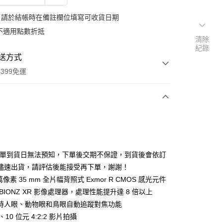
：請於結帳時在備註欄位填寫可收貨日期
不適用點數折抵
清除
紀錄
送方式
399免運
次付款
期付款
0 利率 每期
NT$30,093
21家銀行
排單到貨日無法預知，下單後交期不保證，到貨後會依訂
0 利率 每期
NT$15,046
21家銀行
庫商業銀行
第一商業銀行
儘速出貨，請評估後能接受再下單，謝謝！
業銀行
彰化商業銀行
 0 利率 每期
NT$7,523
21家銀行
0 萬像素 35 mm 全片幅背照式 Exmor R CMOS 感光元件
庫商業銀行
第一商業銀行
業儲蓄銀行
台北富邦商業銀行
業銀行
彰化商業銀行
BIONZ XR 影像處理器，處理性能提升達 8 倍以上
庫商業銀行
第一商業銀行
華商業銀行
兆豐國際商業銀行
業儲蓄銀行
台北富邦商業銀行
時人眼、動物眼和鳥眼自動追蹤對焦功能
業銀行
彰化商業銀行
小企業銀行
台中商業銀行
華商業銀行
兆豐國際商業銀行
業儲蓄銀行
台北富邦商業銀行
p、10 位元 4:2:2 影片拍攝
台灣）商業銀行
華泰商業銀行
小企業銀行
台中商業銀行