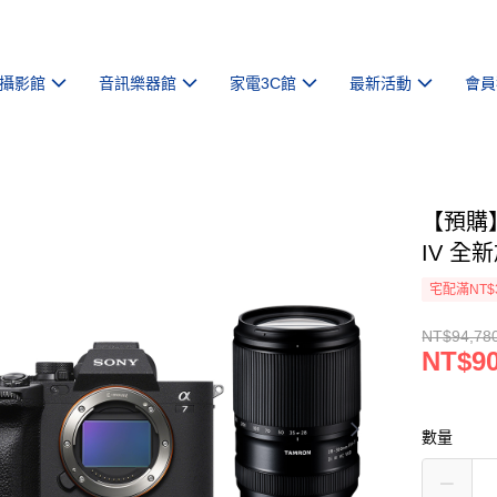
攝影館
音訊樂器館
家電3C館
最新活動
會員
【預購】
IV 全
宅配滿NT$
NT$94,78
NT$90
數量