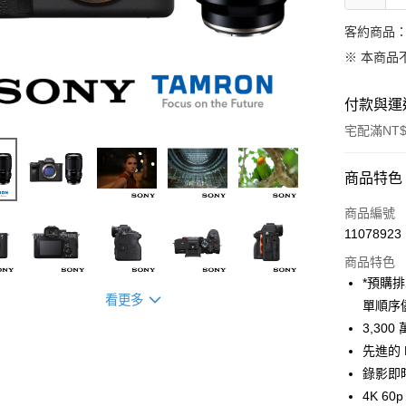
客約商品
※ 本商品
付款與運
宅配滿NT$
付款方式
商品特色
信用卡一
商品編號
11078923
信用卡分
商品特色
3 期 
*預購
看更多
6 期 
合作金
單順序
華南商
12 期
3,30
合作金
上海商
華南商
先進的 
合作金
LINE Pay
國泰世
上海商
錄影即
華南商
臺灣中
國泰世
Apple Pay
上海商
4K 60
匯豐（
臺灣中