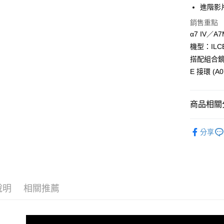
國泰世
聯邦商
進階影
匯豐（
街口支付
臺灣中
元大商
聯邦商
銷售重點
匯豐（
玉山商
悠遊付
元大商
α7 IV／A
聯邦商
台新國
玉山商
元大商
機型：ILCE
台灣樂
Google Pa
台新國
玉山商
搭配組合鏡頭：T
台灣樂
台新國
全支付
E 接環 (A0
台灣樂
全盈+PAY
AFTEE先
商品相關分
相關說明
攝影器材
【關於「A
分享
ATM付款
AFTEE
SONY 旗
便利好安
１．簡單
２．便利
運送方式
３．安心
宅配
說明
相關推薦
【「AFT
每筆NT$7
１．於結帳
付」結帳
付款後門
２．訂單