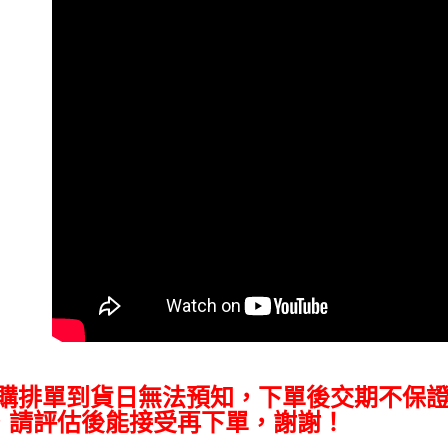
３．收到繳
免運費
／ATM／
※ 請注意
絡購買商品
先享後付
※ 交易是
是否繳費成
付客戶支
【注意事
１．透過由
交易，需
求債權轉
２．關於
https://aft
３．未成
「AFTE
任。
４．使用「
即時審查
結果請求
５．嚴禁
預購排單到貨日無法預知，下單後交期不保
形，恩沛
動。
，請評估後能接受再下單，謝謝！