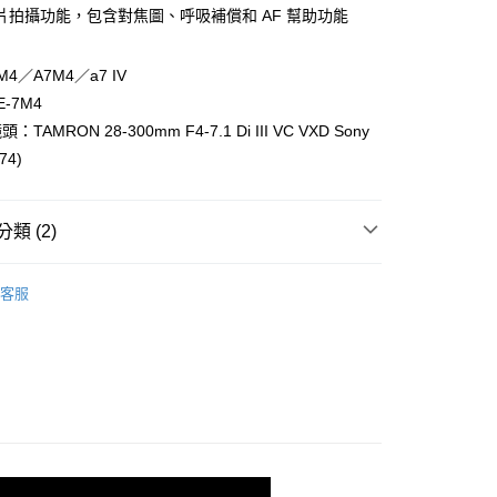
華商業銀行
兆豐國際商業銀行
業銀行
遠東國際商業銀行
片拍攝功能，包含對焦圖、呼吸補償和 AF 幫助功能
台灣）商業銀行
華泰商業銀行
小企業銀行
台中商業銀行
業銀行
永豐商業銀行
業銀行
遠東國際商業銀行
台灣）商業銀行
華泰商業銀行
業銀行
星展（台灣）商業銀行
業銀行
永豐商業銀行
7M4／A7M4／a7 IV
業銀行
遠東國際商業銀行
際商業銀行
中國信託商業銀行
業銀行
星展（台灣）商業銀行
業銀行
永豐商業銀行
-7M4
天信用卡公司
y
際商業銀行
中國信託商業銀行
業銀行
星展（台灣）商業銀行
AMRON 28-300mm F4-7.1 Di III VC VXD Sony
天信用卡公司
際商業銀行
中國信託商業銀行
74)
天信用卡公司
享後付
類 (2)
品牌
SONY
FTEE先享後付」】
客服
先享後付是「在收到商品之後才付款」的支付方式。 讓您購物簡單
艦館
⭐Sony 優惠套組專區⭐
心！
：不需註冊會員、不需綁卡、不需儲值。
：只要手機號碼，簡訊認證，即可結帳。
：先確認商品／服務後，再付款。
EE先享後付」結帳流程】
5，滿NT$399(含以上)免運費
方式選擇「AFTEE先享後付」後，將跳轉至「AFTEE先享後
頁面，進行簡訊認證並確認金額後，即可完成結帳。
市自取
成立數日內，您將收到繳費通知簡訊。